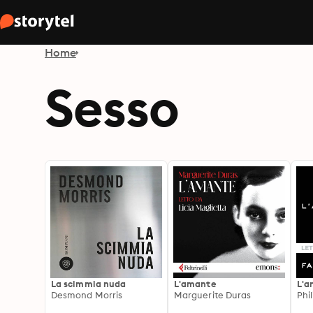
Home
Sesso
La scimmia nuda
L'amante
L'a
Desmond Morris
Marguerite Duras
Phi