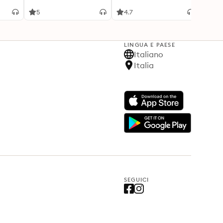
otle
Nonmonogamy
relazione tossica
r the
5
4.7
4.1
verse
LINGUA E PAESE
Italiano
Italia
SEGUICI