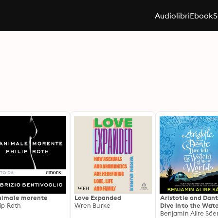
Audiolibri
Ebook
S
nimale morente
Love Expanded
Aristotle and Dan
lip Roth
Wren Burke
Dive Into the Wate
the World: The seq
Benjamin Alire Sáe