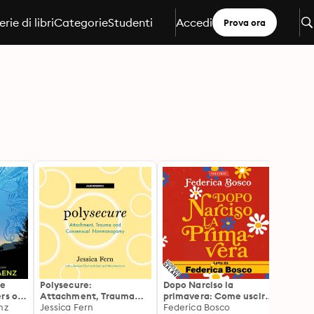
erie di libri
Categorie
Studenti
Accedi
Prova ora
te
Polysecure:
Dopo Narciso la
The S
rs of
Attachment, Trauma
primavera: Come uscire
Prett
uel to
nz
and Consensual
Jessica Fern
dal lungo inverno di una
Federica Bosco
Jenny