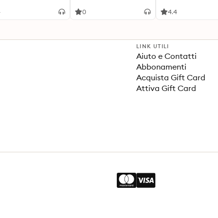
the brilliant Arist
and Dante Discove
4
0
4.4
Secrets of the Uni
LINK UTILI
Aiuto e Contatti
Abbonamenti
Acquista Gift Card
Attiva Gift Card