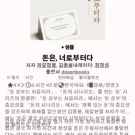
샘플
돈은, 너로부터다
저자
제갈현열
김종봉
내레이터:
정현성
출판사
dasanbooks
17 평가
시간
언어학습
형식
컬렉션
4.8
6 시간 43 분
한국어
경제/경영
『돈 공부는 처음이라』, 『돈의 시나리오』를 잇는 ‘돈’ 시
리즈의 완결판! 『돈 공부는 처음이라』에서는 ‘돈 공부’의 
중요성을 『돈의 시나리오』에서는 ‘계획 있는 돈’의 중요성
을 강조하며 화제를 일으켰던 김종봉, 제갈현열 저자가 이번
에는 ‘돈은 결국 자신으로부터 시작된다’는 부의 본질을 소
요즘 같은 시기에 돈을 벌기 위한 가장 정직하고 확실한 방
설 형식으로 전달한다.
법은 결국 자기의 시간과 정성을 쏟은 무형자산에서 출발한
다는 것이다. 책에서는 인우, 배상, 인선 세 등장인물을 통해 