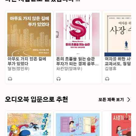
아무도 가지 않은 길에
돈의 흐름을 읽는 습관
여자를 위한 사장 
부가 있었다
부자가 되는 경제 공부
교과서도, 정답도
달천(정민우)
법: 부자가 되는 경제 공
차칸양(양재우)
사장의 길을 가는
김영휴
부법
게
오디오북 입문으로 추천
모든 제목 보기