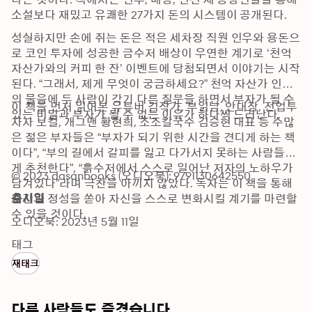
소설보다 재밌고 유쾌한 27가지 돈의 시스템이 공개된다.
성실하지만 손에 쥐는 돈은 적은 세차장 직원 인우와 용돈으
로 코인 투자에 성공한 금수저 배상이 우연한 계기로 ‘천억 
자산가와의 커피 한 잔’ 이벤트에 당첨되면서 이야기는 시작
된다. “그래서, 제게 무엇이 궁금하세요?” 천억 자산가 인선
의 물음에 두 사람이 각기 다른 질문을 하면서 부자가 될 수 
이 책을 먼저 읽어본 유튜버 김작가, 부읽남, 안대장, 전업투
있는 비밀과 부자가 될 수 없는 이유가 하나씩 드러난다.
자자 보컬, 개그맨 황현희, 조조칼국수 김승현 대표 등 수많
은 젊은 부자들은 “부자가 되기 위한 시간을 견디게 하는 책
이다”, “부의 길에서 갈피를 잃고 다가서지 못하는 사람들에
게 추천한다”, “흙수저에서 스스로 일어난 저자의 노하우가 
© 2023 dasanbooks (오디오북): 9791130642550
담겨있다”라며 극찬을 아끼지 않았다. 독자는 이 책을 통해 
시간과 정성을 쏟아 자신을 스스로 변화시킬 계기를 마련할 
출시일
수 있을 것이다.
오디오북: 2023년 5월 11일
태그
재태크
다른 사람들도 즐겼습니다 ...