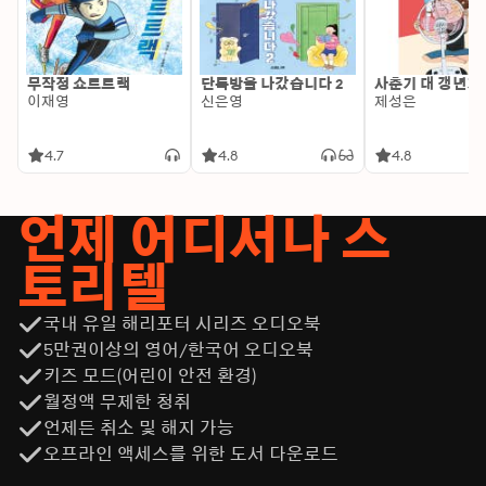
무작정 쇼트트랙
단톡방을 나갔습니다 2
사춘기 대 갱년기
이재영
신은영
제성은
4.7
4.8
4.8
언제 어디서나 스
토리텔
국내 유일 해리포터 시리즈 오디오북
5만권이상의 영어/한국어 오디오북
키즈 모드(어린이 안전 환경)
월정액 무제한 청취
언제든 취소 및 해지 가능
오프라인 액세스를 위한 도서 다운로드