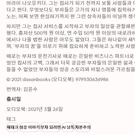
아라이 나오유키다. 그는 집사가 되기 전까지 보통 사람들과
다고 한다. 무엇보다도 부자들은 고가의 차나 명품에 집착하
노는, 어찌 보면 한심하기까지 한 그런 상속자들이 아닐까 생
하지만 그는 집사 서비스를 시작하고 부자의 일상을 관찰해본 
했다. 총자산 500억 원 이상, 연 수입 50억 원 이상의 
에서나 나올 법한 사람은 아무도 없었다. 그들은 하나같이 
며, ‘부자의 꿈’을 이루기 위해 집요하게 준비하고 노력한 사
때로는 부자의 운전기사로 때로는 은밀한 비즈니스 파트너로 
었던 집사의 고백, 그래서 더욱 궁금한 부자들의 은밀한 삶과 
들을 수 없었던 부자들의 성공 스토리와 비밀스러운 가르침을
© 2021 dasanbooks (오디오북): 9791130636986
번역자: 김윤수
출시일
오디오북: 2021년 3월 26일
태그
재태크
성공 이야기
부자 되려면
AI 낭독
자본주의