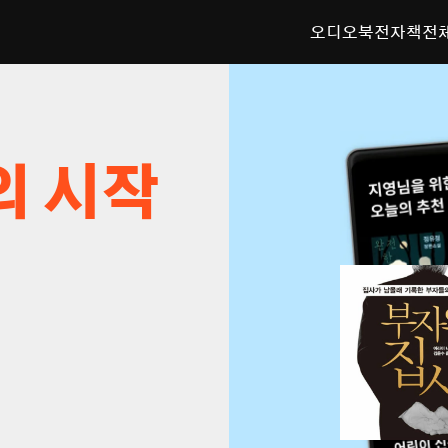
오디오북
전자책
전
의 시작