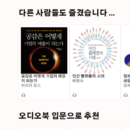
다른 사람들도 즐겼습니다 ...
공감은 어떻게 기업의 매출
인간 플랫폼의 시대
장제
이 되는가
배명숙
세금
마리아 로스
임
장
오디오북 입문으로 추천