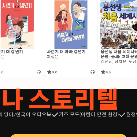
기 대 갱년기
사춘기 대 아빠 갱년기
용선생 처음 세계사1
성은
제성은
문명~중세: 고대 문
.8
4.8
4.6
서나 스토리텔
의 영어/한국어 오디오북
키즈 모드(어린이 안전 환경)
월정