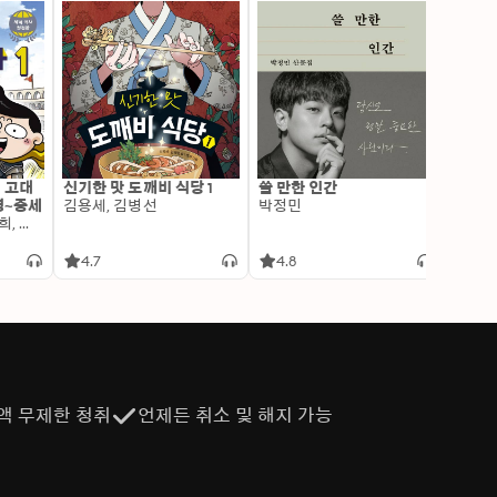
: 고대
신기한 맛 도깨비 식당 1
쓸 만한 인간
변신 
명~중세
김용세, 김병선
박정민
이알찬
김선혜, 정지윤, 노남희, 뭉선생, 윤효식, 이우일, 김선빈, 사회평론 역사연구소
4.7
4.8
4.6
액 무제한 청취
언제든 취소 및 해지 가능