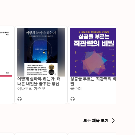
어떻게 살아야 하는가: 더
성공을 부르는 직관력의 비
브랜드 
나은 내일을 꿈꾸는 당신이
밀
갖고 
반드시 물어야 할 삶의 의미
이나모리 가즈오
국수미
어의 
민은
모든 제목 보기