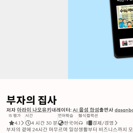
부자의 집사
저자
아라이 나오유키
내레이터:
AI 음성 합성
출판사
dasanb
15 평가
시간
언어학습
형식
컬렉션
4.1
4 시간 30 분
한국어
경제/경영
부자의 곁에 24시간 머무르며 일상생활부터 비즈니스까지 모든