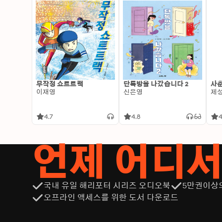
무작정 쇼트트랙
단톡방을 나갔습니다 2
사춘
이재영
신은영
제
4.7
4.8
4
언제 어디
국내 유일 해리포터 시리즈 오디오북
5만권이상
오프라인 액세스를 위한 도서 다운로드