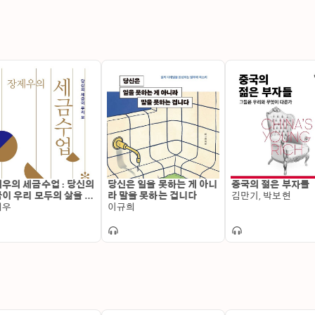
우의 세금수업 : 당신의
당신은 일을 못하는 게 아니
중국의 젊은 부자들
이 우리 모두의 삶을 책
라 말을 못하는 겁니다
김만기, 박보현
진다면
제우
이규희