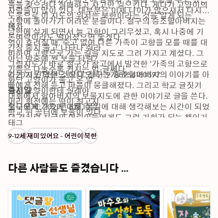
물을 찾으려다 실패하고 사고만 일으킨다. 게다가 고양이의 
사람들이 많이 있다. 대부분은 이제 나이가 많으셔서 다시 
도움으로 이 지도의 위치는 북한이라는 것을 알게 되는
고향에 돌아가기 어려운 분들이다. 철구의 증조할아버지는 
목차

데……. 
남한에 살게 되면서 늘 고향이 그리우셨고, 혹시 나중에 기
돈벼락이라도 떨어졌으면 좋겠다 

억이 흐려질 때, 죽고 없어 다른 가족이 고향을 모를 때를 대
간장 종지 물고 나타나 줘라 

비하여 고향으로 가는 길을 지도로 그려 가지고 계셨다. 그 
아닌 밤중에 뭔 보물 타령? 

그림지도가 바로 철구가 창고에서 발견한 ‘가족의 고향으로 
기쁨은 나눌수록 커지는 법-글쎄다 

가는 지도’였던 것이다. 철구는 증조할아버지의 이야기를 아
© 2021 킨더랜드 (오디오북): 9788956180397
화난 고양이가 물고 온 말 

빠에게 전해 듣고 마음이 뭉클해졌다. 그리고 학교 글짓기 
그건 고양이한테 실례야 

출시일
대회에서 할아버지의 보물지도에 관한 이야기로 글을 쓴다. 
머리 회전에는 떡이 최고지 

철구에게 가족에 대해, 통일에 대해 생각해보는 시간이 되었
오디오북: 2021년 8월 10일
학교 뒤 공터에 보물이 있다 

던 것처럼 지금의 어린이들에게도 그런 기회가 되는 책이기
비밀스러운 일을 하기에는 썩 좋지 않은 날 

태그
를 바란다고 작가는 전하고 있다. 지금의 어린이들에게 통일
고양이와 인터넷 검색 

9-12세
재미있어요 - 어린이
북한
이나 남한과 북한의 이야기는 옛날과 다르다. 무거운 주제를 
신포로 가는 지도 

유머 있고 따뜻한 이야기로 다룬 『전설의 보물 지도』를 통
내가 누구냐? 고양이계의 신선이다 

해 어린이들이 우리나라가 가진 아픔의 시간을 이해하고 긍
작가의 말
다른 사람들도 즐겼습니다 ...
정적이고, 희망적인 시선으로 바라보기를 바란다. 