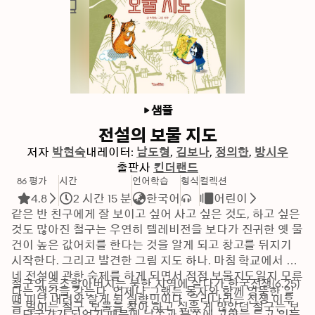
샘플
전설의 보물 지도
저자
박현숙
내레이터:
남도형
김보나
정의한
방시우
출판사
킨더랜드
86 평가
시간
언어학습
형식
컬렉션
4.8
2 시간 15 분
한국어
어린이
같은 반 친구에게 잘 보이고 싶어 사고 싶은 것도, 하고 싶은 
것도 많아진 철구는 우연히 텔레비전을 보다가 진귀한 옛 물
건이 높은 값어치를 한다는 것을 알게 되고 창고를 뒤지기 
시작한다. 그리고 발견한 그림 지도 하나. 마침 학교에서 동
네 전설에 관한 숙제를 하게 되면서 점점 보물지도일지 모른
철구의 증조할아버지는 북한 지역에 살다가 한국전쟁(6.25) 
다는 생각을 갖는다. 언제나 그랬든 동자와 함께 엉뚱한 일
때 피난 내려와 살게 된 실향민이다. 우리나라는 전쟁 이후 
을 벌이는 철구. 보물을 찾아 하고 싶은 게 많았던 철구는 보
분단국가가 되었기 때문에 남쪽과 북쪽에 고향을 두고 있는 