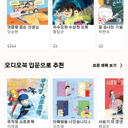
댓글왕 곰손 선생님
마수오와 수상한 도둑
잘 혼나는 기술
양승현
황섭균
박현숙
오디오북 입문으로 추천
모든 제목 보기
무작정 쇼트트랙
단톡방을 나갔습니다 2
사춘기 대 갱년기
이재영
신은영
제성은