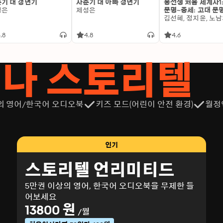
기 대 갱년기
사춘기 대 아빠 갱년기
용선생 처음 세계사1
성은
제성은
문명~중세: 고대 문
.8
4.8
4.6
서나 스토리텔
의 영어/한국어 오디오북
키즈 모드(어린이 안전 환경)
월정
인기
스토리텔 언리미티드
5만권 이상의 영어, 한국어 오디오북을 무제한 들
어보세요
13800 원
/월