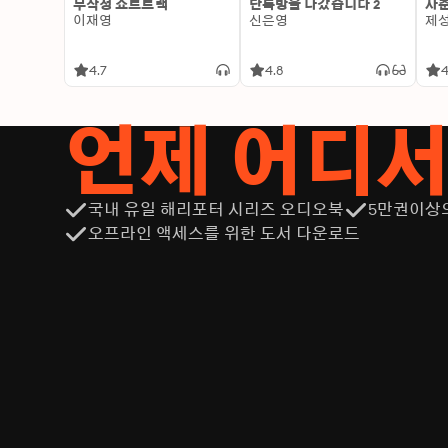
무작정 쇼트트랙
단톡방을 나갔습니다 2
사춘
이재영
신은영
제
4.7
4.8
4
언제 어디
국내 유일 해리포터 시리즈 오디오북
5만권이상
오프라인 액세스를 위한 도서 다운로드