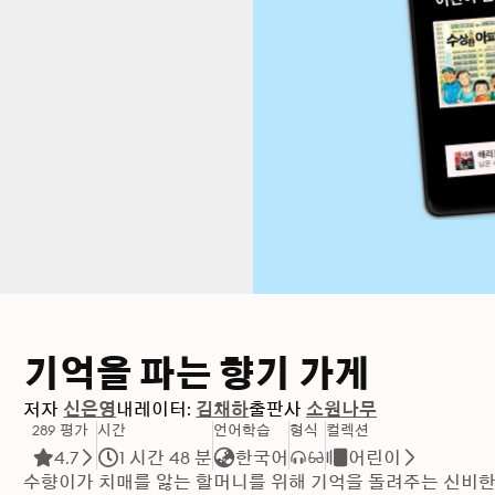
기억을 파는 향기 가게
저자
신은영
내레이터:
김채하
출판사
소원나무
289 평가
시간
언어학습
형식
컬렉션
4.7
1 시간 48 분
한국어
어린이
수향이가 치매를 앓는 할머니를 위해 기억을 돌려주는 신비한