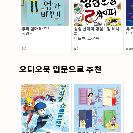
우리 엄마 바꾸기
심심 할매의 명심보감 레시
우주
정임조
피
박
이도현, 고향숙
오디오북 입문으로 추천