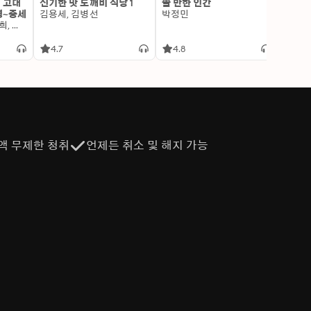
: 고대
신기한 맛 도깨비 식당 1
쓸 만한 인간
변신 
명~중세
김용세, 김병선
박정민
이알찬
김선혜, 정지윤, 노남희, 뭉선생, 윤효식, 이우일, 김선빈, 사회평론 역사연구소
4.7
4.8
4.6
액 무제한 청취
언제든 취소 및 해지 가능