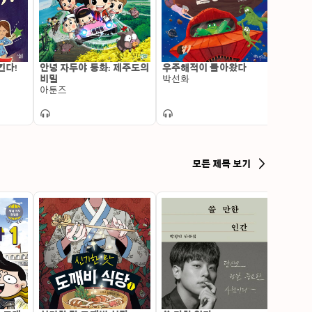
킨다!
안녕 자두야 동화: 제주도의
우주해적이 돌아왔다
꼴찌 마
비밀
박선화
말리는
아툰즈
질 머
모든 제목 보기