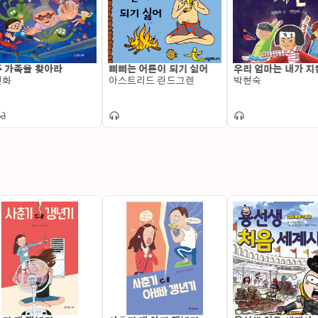
 가족을 찾아라
삐삐는 어른이 되기 싫어
우리 엄마는 내가 지
선화
아스트리드 린드그렌
박현숙