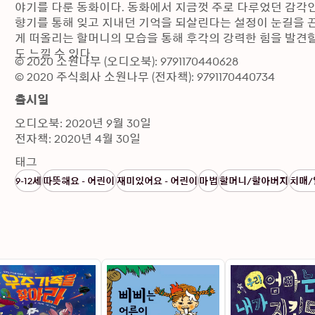
야기를 다룬 동화이다. 동화에서 지금껏 주로 다루었던 감각인 
향기를 통해 잊고 지내던 기억을 되살린다는 설정이 눈길을 끈
게 떠올리는 할머니의 모습을 통해 후각의 강력한 힘을 발견할
도 느낄 수 있다.
© 2020 소원나무 (오디오북): 9791170440628
© 2020 주식회사 소원나무 (전자책): 9791170440734
출시일
오디오북: 2020년 9월 30일
전자책: 2020년 4월 30일
태그
9-12세
따뜻해요 - 어린이
재미있어요 - 어린이
마법
할머니/할아버지
치매