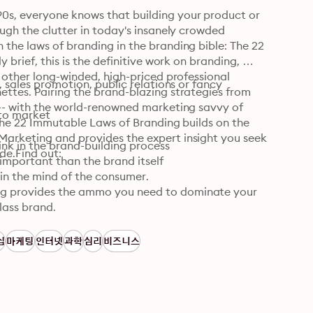
0s, everyone knows that building your product or 
ugh the clutter in today's insanely crowded 
the laws of branding in the branding bible: The 22 
 brief, this is the definitive work on branding, 
 other long-winded, high-priced professional 
, sales promotion, public relations or fancy 
ttes. Pairing the brand-blazing strategies from 
 -- with the world-renowned marketing savvy of 
 to market

 The 22 Immutable Laws of Branding builds on the 
Marketing and provides the expert insight you seek 
nk in the brand-building process

ide.Find out:
important than the brand itself

n the mind of the consumer.

ng provides the ammo you need to dominate your 
lass brand.
십
마케팅
인터넷
과학
심리
비즈니스