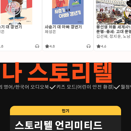
기 대 갱년기
사춘기 대 아빠 갱년기
용선생 처음 세계사1
성은
제성은
문명~중세: 고대 문
.8
4.8
4.6
서나 스토리텔
의 영어/한국어 오디오북
키즈 모드(어린이 안전 환경)
월정
인기
스토리텔 언리미티드