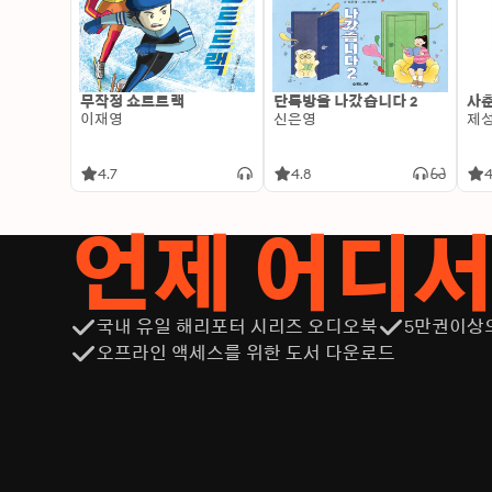
무작정 쇼트트랙
단톡방을 나갔습니다 2
사춘
이재영
신은영
제
4.7
4.8
4
언제 어디
국내 유일 해리포터 시리즈 오디오북
5만권이상
오프라인 액세스를 위한 도서 다운로드