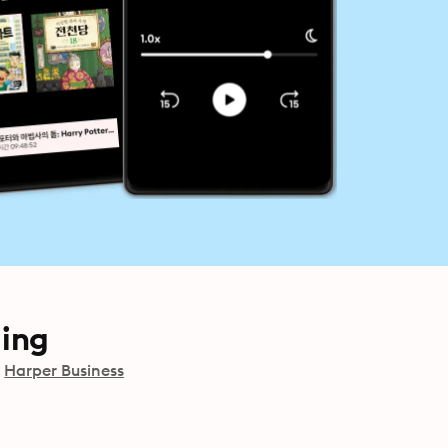
ing
사
Harper Business