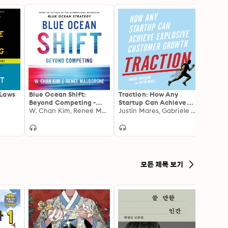
 Laws
Blue Ocean Shift:
Traction: How Any
Negot
Beyond Competing -
Startup Can Achieve
Impos
Proven Steps to Inspire
W. Chan Kim, Reneé Mauborgne
Explosive Customer
Justin Mares, Gabriele Weinberg
Break
Deepa
Confidence and Seize
Growth
Resol
New Growth
(with
Muscl
모든 제목 보기