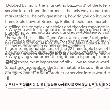
 Dubbed by many the “marketing buzzword” of the late ‘9
service into a bona fide brand is the only way to cut thro
marketplace.The only question is, how do you do it?Learn 
Immutable Laws of Branding. Brilliant, bold, and mercifully
distilling the complex principles and theories espoused in
 • Why you will fail to create a brand through advertising
marketing tomes into 22 quick and easy-to-listen-to vigne
packaging

the world's best -- like Coca-Cola, Xerox, and Starbucks
 • How to define your category. . . even if you're not first
bestselling author, Al Ries, and his daughter Laura Ries,
 • How overbranding equals underwhelming

huge international success of The 22 Immutable Laws of 
 • Why good old-fashioned publicity may be the missing li
on business's hottest topic in less time than an airplane r
© 2005 Harper Business (오디오북): 9780060871017
 • Why giving your brand the right name is perhaps more 
And perhaps most important of all: • How to own a word i
출시일
Smart and accessible, The 22 Immutable Laws of Brandi
오디오북: 2005년 7월 19일
category and turn your product or service into a world-c
태그
비즈니스 전략
마케팅 및 영업
철학과 사상
정보를 주네요
세일즈
정치
리더