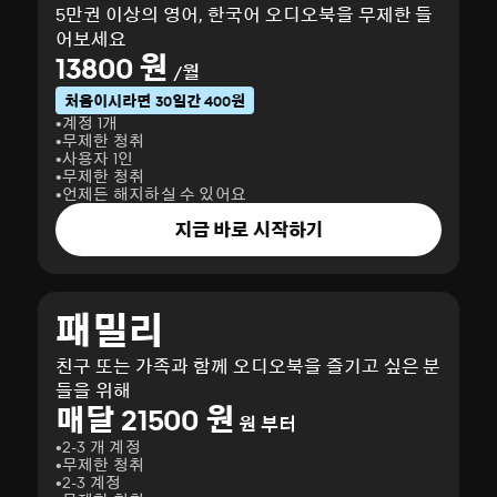
5만권 이상의 영어, 한국어 오디오북을 무제한 들
어보세요
13800 원
/월
처음이시라면 30일간 400원
계정 1개
무제한 청취
사용자 1인
무제한 청취
언제든 해지하실 수 있어요
지금 바로 시작하기
패밀리
친구 또는 가족과 함께 오디오북을 즐기고 싶은 분
들을 위해
매달 21500 원
원 부터
2-3 개 계정
무제한 청취
2-3 계정