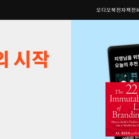
오디오북
전자책
전
의 시작