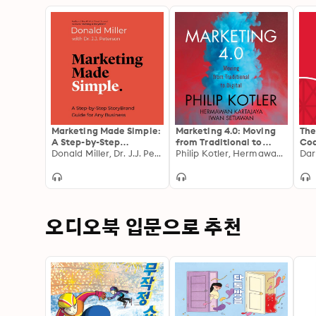
Marketing Made Simple:
Marketing 4.0: Moving
The
A Step-by-Step
from Traditional to
Coa
StoryBrand Guide for
Donald Miller, Dr. J.J. Peterson
Digital
Philip Kotler, Hermawan Kartajaya, Iwan Setiawan
to 
Dar
Any Business
오디오북 입문으로 추천