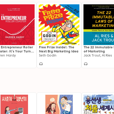
 Entrepreneur Roller
Free Prize Inside!: The
The 22 Immutable
ster: It’s Your Turn
Next Big Marketing Idea
of Marketing
#JoinTheRide
ren Hardy
Seth Godin
Jack Trout, Al Ries