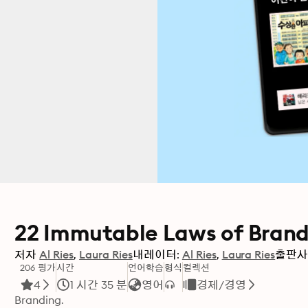
22 Immutable Laws of Brand
저자
Al Ries
Laura Ries
내레이터:
Al Ries
Laura Ries
출판
206 평가
시간
언어학습
형식
컬렉션
4
1 시간 35 분
영어
경제/경영
Branding.