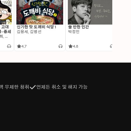
: 고대
신기한 맛 도깨비 식당 1
쓸 만한 인간
변신 
명~중세
김용세, 김병선
박정민
이알찬
김선혜, 정지윤, 노남희, 뭉선생, 윤효식, 이우일, 김선빈, 사회평론 역사연구소
4.7
4.8
4.6
액 무제한 청취
언제든 취소 및 해지 가능