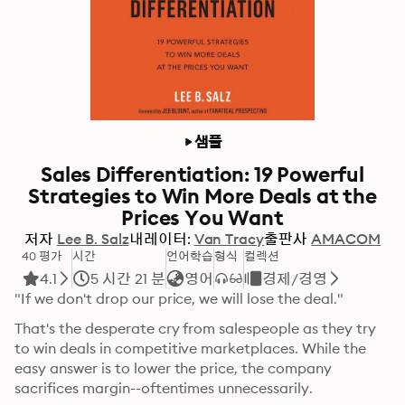
샘플
Sales Differentiation: 19 Powerful
Strategies to Win More Deals at the
Prices You Want
저자
Lee B. Salz
내레이터:
Van Tracy
출판사
AMACOM
40 평가
시간
언어학습
형식
컬렉션
4.1
5 시간 21 분
영어
경제/경영
"If we don't drop our price, we will lose the deal." 
That's the desperate cry from salespeople as they try 
to win deals in competitive marketplaces. While the 
easy answer is to lower the price, the company 
sacrifices margin--oftentimes unnecessarily.