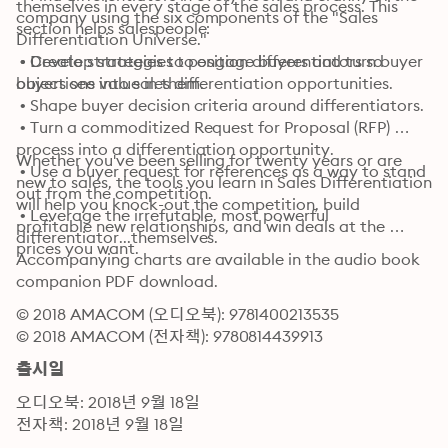
themselves in every stage of the sales process. This 
company using the six components of the "Sales 
section helps salespeople:
Differentiation Universe."

 • Create strategies to position differentiators so 
 • Develop strategies to engage buyers and turn buyer 
buyers see value in them.
objections into sales differentiation opportunities.

 • Shape buyer decision criteria around differentiators.

 • Turn a commoditized Request for Proposal (RFP) 
process into a differentiation opportunity. 

Whether you've been selling for twenty years or are 
 • Use a buyer request for references as a way to stand 
new to sales, the tools you learn in Sales Differentiation 
out from the competition.

will help you knock-out the competition, build 
 • Leverage the irrefutable, most powerful 
profitable new relationships, and win deals at the 
differentiator...themselves.
prices you want.
Accompanying charts are available in the audio book 
companion PDF download.
© 2018 AMACOM (오디오북): 9781400213535
© 2018 AMACOM (전자책): 9780814439913
출시일
오디오북: 2018년 9월 18일
전자책: 2018년 9월 18일