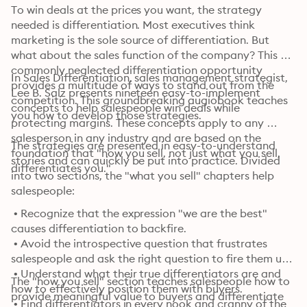
To win deals at the prices you want, the strategy 
needed is differentiation. Most executives think 
marketing is the sole source of differentiation. But 
what about the sales function of the company? This 
commonly neglected differentiation opportunity 
In Sales Differentiation, sales management strategist, 
provides a multitude of ways to stand out from the 
Lee B. Salz presents nineteen easy-to-implement 
competition. This groundbreaking augiobook teaches 
concepts to help salespeople win deals while 
you how to develop those strategies.
protecting margins. These concepts apply to any 
salesperson in any industry and are based on the 
The strategies are presented in easy-to-understand 
foundation that "how you sell, not just what you sell, 
stories and can quickly be put into practice. Divided 
differentiates you." 
into two sections, the "what you sell" chapters help 
salespeople: 
 • Recognize that the expression "we are the best" 
causes differentiation to backfire.

 • Avoid the introspective question that frustrates 
salespeople and ask the right question to fire them up.

 • Understand what their true differentiators are and 
The "how you sell" section teaches salespeople how to 
how to effectively position them with buyers.

provide meaningful value to buyers and differentiate 
 • Find differentiators in every nook and cranny of the 