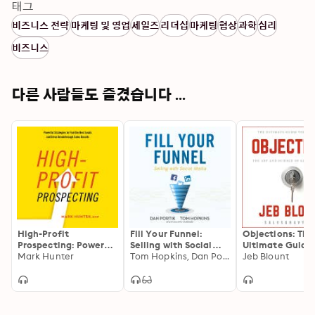
태그
비즈니스 전략
마케팅 및 영업
세일즈
리더십
마케팅
협상
과학
심리
비즈니스
다른 사람들도 즐겼습니다 ...
High-Profit
Fill Your Funnel:
Objections: The
Prospecting: Powerful
Selling with Social
Ultimate Guide 
Strategies to Find the
Mark Hunter
Media
Tom Hopkins, Dan Portik
Mastering The A
Jeb Blount
Best Leads and Drive
and Science of
Breakthrough Sales
Getting Past N
Results