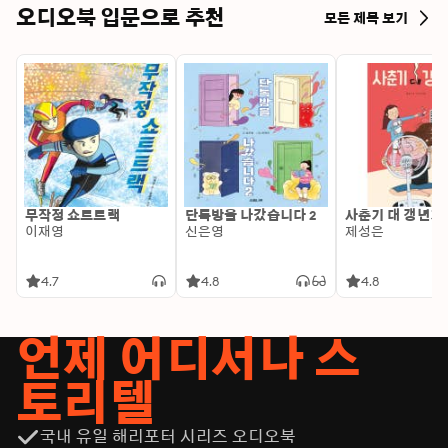
오디오북 입문으로 추천
모든 제목 보기
무작정 쇼트트랙
단톡방을 나갔습니다 2
사춘기 대 갱년기
이재영
신은영
제성은
4.7
4.8
4.8
언제 어디서나 스
토리텔
국내 유일 해리포터 시리즈 오디오북