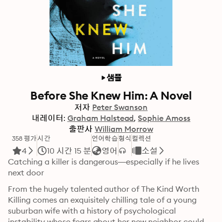
샘플
Before She Knew Him: A Novel
저자
Peter Swanson
내레이터:
Graham Halstead
Sophie Amoss
출판사
William Morrow
358 평가
시간
언어학습
형식
컬렉션
4
10 시간 15 분
영어
소설
Catching a killer is dangerous—especially if he lives 
next door
From the hugely talented author of The Kind Worth 
Killing comes an exquisitely chilling tale of a young 
suburban wife with a history of psychological 
instability whose fears about her new neighbor could 