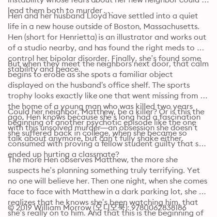
lead them both to murder . . .
Hen and her husband Lloyd have settled into a quiet 
life in a new house outside of Boston, Massachusetts. 
Hen (short for Henrietta) is an illustrator and works out 
of a studio nearby, and has found the right meds to 
control her bipolar disorder. Finally, she’s found some 
But when they meet the neighbors next door, that calm 
stability and peace.
begins to erode as she spots a familiar object 
displayed on the husband’s office shelf. The sports 
trophy looks exactly like one that went missing from 
the home of a young man who was killed two years 
Could her neighbor, Matthew, be a killer? Or is this the 
ago. Hen knows because she’s long had a fascination 
beginning of another psychotic episode like the one 
with this unsolved murder—an obsession she doesn’t 
she suffered back in college, when she became so 
talk about anymore, but can’t fully shake either.
consumed with proving a fellow student guilty that she 
ended up hurting a classmate?
The more Hen observes Matthew, the more she 
suspects he’s planning something truly terrifying. Yet 
no one will believe her. Then one night, when she comes 
face to face with Matthew in a dark parking lot, she 
realizes that he knows she’s been watching him, that 
© 2019 William Morrow (오디오북): 9780062838186
she’s really on to him. And that this is the beginning of 