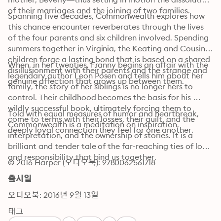
of their marriages and the joining of two families. 
Spanning five decades, Commonwealth explores how 
this chance encounter reverberates through the lives 
of the four parents and six children involved. Spending 
summers together in Virginia, the Keating and Cousins 
children forge a lasting bond that is based on a shared 
When, in her twenties, Franny begins an affair with the 
disillusionment with their parents and the strange and 
legendary author Leon Posen and tells him about her 
genuine affection that grows up between them.
family, the story of her siblings is no longer hers to 
control. Their childhood becomes the basis for his 
wildly successful book, ultimately forcing them to 
Told with equal measures of humor and heartbreak, 
come to terms with their losses, their guilt, and the 
Commonwealth is a meditation on inspiration, 
deeply loyal connection they feel for one another.
interpretation, and the ownership of stories. It is a 
brilliant and tender tale of the far-reaching ties of love 
and responsibility that bind us together.
© 2016 Harper (오디오북): 9780062561718
출시일
오디오북: 2016년 9월 13일
태그