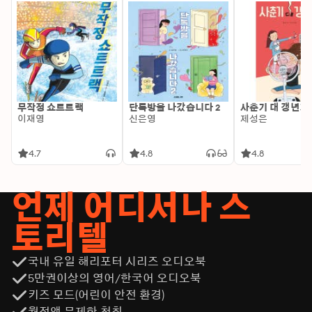
무작정 쇼트트랙
단톡방을 나갔습니다 2
사춘기 대 갱년기
이재영
신은영
제성은
4.7
4.8
4.8
언제 어디서나 스
토리텔
국내 유일 해리포터 시리즈 오디오북
5만권이상의 영어/한국어 오디오북
키즈 모드(어린이 안전 환경)
월정액 무제한 청취