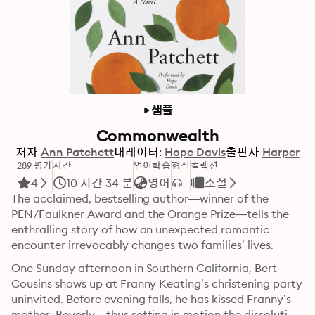
샘플
Commonwealth
저자
Ann Patchett
내레이터:
Hope Davis
출판사
Harper
289 평가
시간
언어학습
형식
컬렉션
4
10 시간 34 분
영어
소설
The acclaimed, bestselling author—winner of the 
PEN/Faulkner Award and the Orange Prize—tells the 
enthralling story of how an unexpected romantic 
encounter irrevocably changes two families’ lives.
One Sunday afternoon in Southern California, Bert 
Cousins shows up at Franny Keating’s christening party 
uninvited. Before evening falls, he has kissed Franny’s 
mother, Beverly—thus setting in motion the dissolution 