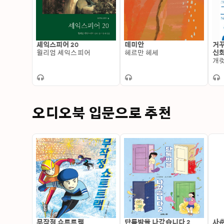
셰익스피어 20
데미안
거꾸
윌리엄 셰익스피어
헤르만 헤세
신화
으로
개럿
오디오북 입문으로 추천
무작정 쇼트트랙
단톡방을 나갔습니다 2
사춘