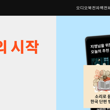
오디오북
전자책
전
의 시작