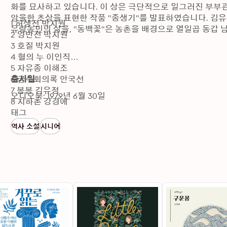
화를 묘사하고 있습니다. 이 상은 극단적으로 일그러진 부부관계
암울한 초상을 표현한 작품 "종생기"를 발표하였습니다. 김유정
1 허생전 박지원

유랑농민의 삶을, "동백꽃"은 농촌을 배경으로 열일곱 동갑 
2 양반전 박지원

3 호질 박지원

4 혈의 누 이인직

5 자유종 이해조

6 금수회의록 안국선

출시일
7 봄봄 김유정

오디오북: 1979년 6월 30일
8 지하촌 강경애

9 꿈하늘 신채호

태그
10 함박눈 김소월

역사 소설
시니어
11 탈출기 최서해

12 홍염 최서해

13 낙동강 조명희

14 운수 좋은 날 현진건

15 빈 처 현진건

16 물레방아 나도향

17 뽕 나도향

18 벙어리 삼룡이 나도향

19 메밀꽃 필 무렵 이효석
