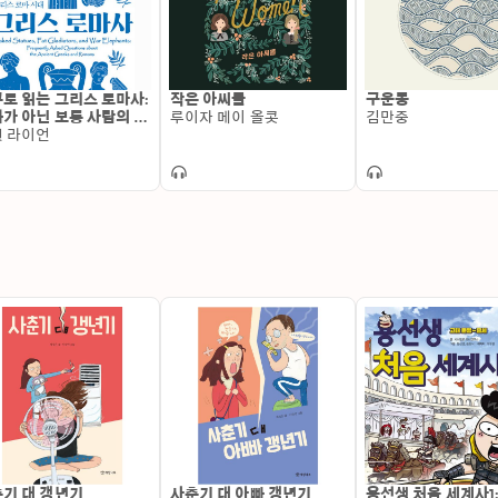
20 돈 이효석

21 날개 이 상

22 종생기 이 상

23 소낙비 김유정

로 읽는 그리스 로마사:
작은 아씨들
구운몽
24 동백꽃 김유정
가 아닌 보통 사람의 삶
루이자 메이 올콧
김만중
 본 그리스 로마 시대
 라이언
기 대 갱년기
사춘기 대 아빠 갱년기
용선생 처음 세계사1