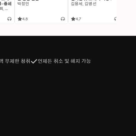
명~중세
박정민
김용세, 김병선
이알찬
김선혜, 정지윤, 노남희, 뭉선생, 윤효식, 이우일, 김선빈, 사회평론 역사연구소
4.8
4.7
4.6
액 무제한 청취
언제든 취소 및 해지 가능