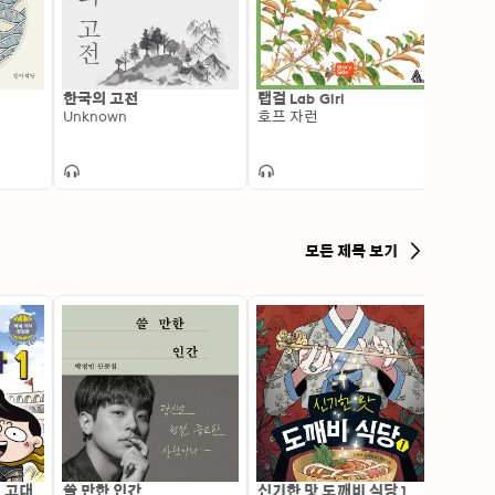
한국의 고전
랩걸 Lab Girl
나목
Unknown
호프 자런
박완
모든 제목 보기
: 고대
쓸 만한 인간
신기한 맛 도깨비 식당 1
변신 