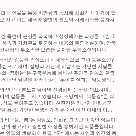
이라는 인물을 통해 비판함과 동시에 사회가 나아가야 할 
으로 사고 파는 세태와 양반의 횡포와 허례허식을 풍자하
어린 옥련이 곤경을 극복하고 성장해가는 과정을 그린 소
의 풍속과 가치관을 토론하는 내용의 토론소설이며, 안국
선의 "금수회의록"은 동물을 토해 각계 각층의 의식구조와 인간사회의 부조리한 모습을 풍자한 우화소설입니다. 
희극적인 갈등을 익살스럽고 해학적으로 그린 농촌소설입
 중심으로 하여, 질병과 가난에 시달리는 가난한 사람들
호의 "꿈하늘"은 구국운동에 몸바친 주인공 한놈의 한국
하러 떠난 남편을 따라 나서는 누이를 살피는 남동생의 
의 빈곤과 분노를 담아낸 신경향파 문학을 대표하며, 
이의 갈등을 그리고 있습니다. 조명희의 "낙동강"은 식
능성을 보여주고 있습니다. 현진건은 가난한 인력거꾼 
"을 통해, 가난한 무명작가와 온순한 어진 아내의 이야
비극을, "뽕"은 김삼보, 안협집 그리고 머슴인 삼돌이 
인간의 숭고하고 강렬한 애정을 승화시킨 작품들입니다. 
 인물의 생활의 애환을, "돈" 에서는 자연과 인간의 동