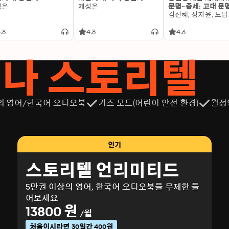
성은
제성은
문명~중세: 고대 문
.8
4.8
4.6
서나 스토리텔
의 영어/한국어 오디오북
키즈 모드(어린이 안전 환경)
월정
인기
스토리텔 언리미티드
5만권 이상의 영어, 한국어 오디오북을 무제한 들
어보세요
13800 원
/월
처음이시라면 30일간 400원