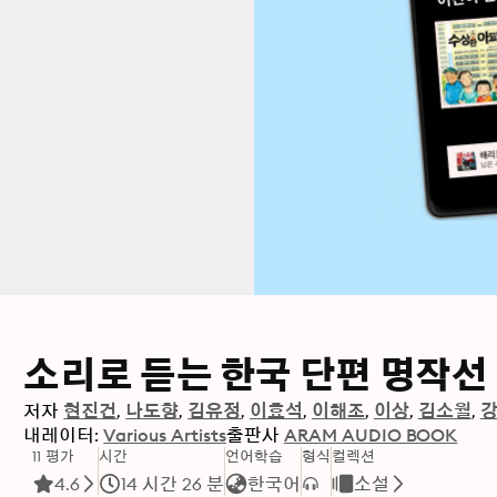
소리로 듣는 한국 단편 명작선
저자
현진건
나도향
김유정
이효석
이해조
이상
김소월
내레이터:
Various Artists
출판사
ARAM AUDIO BOOK
11 평가
시간
언어학습
형식
컬렉션
4.6
14 시간 26 분
한국어
소설