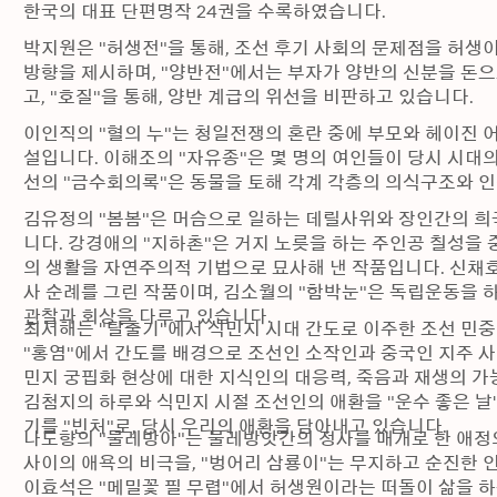
한국의 대표 단편명작 24권을 수록하였습니다.
박지원은 "허생전"을 통해, 조선 후기 사회의 문제점을 허생
방향을 제시하며, "양반전"에서는 부자가 양반의 신분을 돈
고, "호질"을 통해, 양반 계급의 위선을 비판하고 있습니다. 
이인직의 "혈의 누"는 청일전쟁의 혼란 중에 부모와 헤이진 
설입니다. 이해조의 "자유종"은 몇 명의 여인들이 당시 시대
김유정의 "봄봄"은 머슴으로 일하는 데릴사위와 장인간의 
니다. 강경애의 "지하촌"은 거지 노릇을 하는 주인공 칠성을
의 생활을 자연주의적 기법으로 묘사해 낸 작품입니다. 신채
사 순례를 그린 작품이며, 김소월의 "함박눈"은 독립운동을 
관찰과 회상을 다루고 있습니다. 
최서해는 "탈출기"에서 식민지 시대 간도로 이주한 조선 민중
"홍염"에서 간도를 배경으로 조선인 소작인과 중국인 지주 사
민지 궁핍화 현상에 대한 지식인의 대응력, 죽음과 재생의 가
김첨지의 하루와 식민지 시절 조선인의 애환을 "운수 좋은 날
기를 "빈처"로, 당시 우리의 애환을 담아내고 있습니다. 
나도향의 "물레방아"는 물레방앗간의 정사를 매개로 한 애정의 
사이의 애욕의 비극을, "벙어리 삼룡이"는 무지하고 순진한 
이효석은 "메밀꽃 필 무렵"에서 허생원이라는 떠돌이 삶을 하는