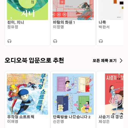
진이, 지니
바람의 화원 1
나목
정유정
이정명
박완서
오디오북 입문으로 추천
모든 제목 보기
무작정 쇼트트랙
단톡방을 나갔습니다 2
사춘기 대 갱년기
이재영
신은영
제성은