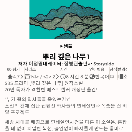
샘플
뿌리 깊은 나무 1
저자
이정명
내레이터:
장병관
출판사
Storyside
80 평가
시리즈
시간
언어학습
형식
컬렉션
4.7
1<1> / <2> 2
8 시간 3 분
한국어
소
SBS 드라마 [뿌리 깊은 나무] 원작소설

70만 독자가 격찬한 베스트셀러 개정판 출간!
“누가 왕의 학사들을 죽였는가?”

조선의 천재 집단 집현전 학사들의 연쇄살인과 목숨을 건 비
밀 프로젝트
세종 시대를 배경으로 연쇄살인사건을 다룬 이 소설은, 흠잡
을 데 없이 치밀한 복선, 끊임없이 빠져들게 만드는 흥미로