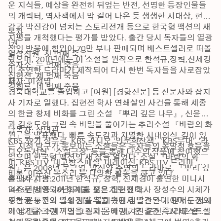
운 지식들, 예상을 완전히 뒤엎는 반전, 선명한 등장인물들
의 캐릭터, 역사책에서 막 걸어 나온 듯 생생한 시대상, 현실
감과 박진감이 넘치는 스토리전개 등으로 한국형 팩션의 새 
목차

지평을 개척했다는 평가를 받았다. 출간 당시 독자들의 열광
1권

적인 반응에 힘입어 70만 부나 판매되며 베스트셀러로 떠올
열상진원_첫 번째 죽음 

랐으며, 2011년에는 이 소설을 원작으로 한석규,장혁,신세경
주자소_두 번째 죽음 

이 주연한 드라마가 제작되어 다시 한번 독자들을 사로잡았
집현전_세 번째 죽음 

다.
저자: 이정명

경회루_네 번째 죽음 
경북대학교를 졸업하고 [여원] [경향신문] 등 신문사와 잡지
사 기자로 일했다. 집현전 학사 연쇄살인 사건을 통해 세종
의 한글 창제 비화를 그린 소설 『뿌리 깊은 나무』, 신윤복
과 김홍도의 그림 속 비밀을 풀어가는 추리소설 『바람의 화
낭독자: 장병관

원』을 발표했다. 빠른 속도감과 치열한 시대의식, 깊이 있
KBS 39기 성우로, KBS 라디오 ‘인문학산책’, ‘KBS무대’, ‘라
는 지적 탐구가 돋보이는 소설들은 독자들의 폭발적 호응을 
디오독서실’, ‘소설극장’ 등을 통해 다수의 작품에 참여했으
얻으며 한국형 팩션의 새 장을 열었다. 소설 『바람의 화
며, KBS 1TV ‘내고향스페셜’ 내레이션, KBS 1TV 드라마 ‘징
원』은 2008년 문근영, 박신양 주연의 드라마로, 『뿌리 깊
비록’ 이순신 목소리 등 다양한 활동을 하고 있다.
은 나무』는 2011년 한석규, 장혁, 신세경이 출연한 미니시
출판사 서평:

리즈로 방영되어 화제를 모으기도 했다.

1446년(세종 28년) 가을. 젊은 집현전 학사 장성수의 시체가 
또한 윤동주와 그의 시를 불태웠던 검열관 스기야마 도잔의 
경복궁 후원의 열상진원 우물 속에서 발견된다. 단서는 사자
이야기를 그린 『별을 스치는 바람』은 출간 즉시 베스트셀
가 남긴 수수께끼의 그림과 몸에 새겨진 문신, 그리고 숱한 