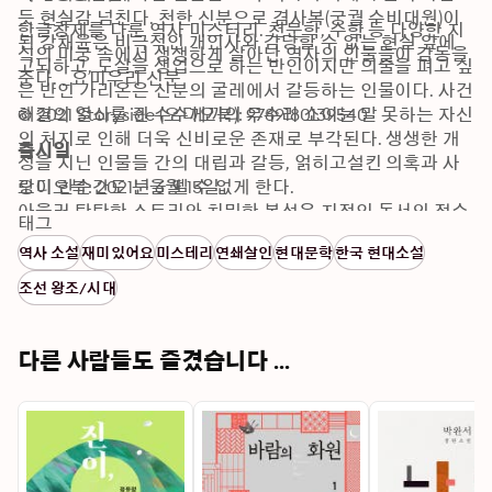
듯 현실감 넘친다. 천한 신분으로 겸사복(궁궐 수비대원)이 
한글창제를 다룬 역사 미스터리. 천문학, 수학 등 다양한 지
된 강채윤은 비극적인 개인사와 감당할 수 없는 현실 앞에 
식의 미궁 속에서 생생하게 살아난 역사의 인물들이 감동을 
고뇌하고, 도살을 생업으로 하는 반인이지만 의술을 펴고 싶
준다. _요미우리 신문
은 반인 가리온은 신분의 굴레에서 갈등하는 인물이다. 사건 
해결의 열쇠를 쥔 수수께끼의 무수리 소이는 말 못하는 자신
© 2021 Storyside (오디오북): 9789180139540
의 처지로 인해 더욱 신비로운 존재로 부각된다. 생생한 개
출시일
성을 지닌 인물들 간의 대립과 갈등, 얽히고설킨 의혹과 사
랑이 한순간도 눈을 뗄 수 없게 한다.

오디오북: 2021년 6월 15일
아울러 탄탄한 스토리와 치밀한 복선은 지적인 독서의 정수
태그
를 보여준다. 수학, 천문학, 언어학, 역사, 철학, 음악, 건축, 
역사 소설
재미있어요
미스테리
연쇄살인
현대문학
한국 현대소설
미술 등 방대한 지식들은 사건을 해결하는 중요한 열쇠로 작
용한다.

조선 왕조/시대
마방진, [지수귀문도], 강희안의 [고사관수도] 등에 숨겨진 
단서는 짜릿한 지적 긴장감을 선사하고, 향원지, 열상진원, 
집현전, 경회루, 아미산, 강녕전 등 경복궁의 여러 건축물에 
다른 사람들도 즐겼습니다 ...
숨겨진 철학적 수수께끼도 흥미롭다. 작가의 상상력과 치밀
한 조사로 복원한 세종 시대의 박진감 넘치는 서사가 흥미진
진하게 펼쳐진다.