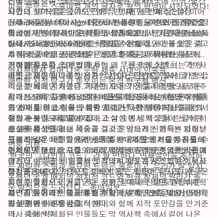
러에 올랐으며, 영국, 프랑스, 스페인 등 11개국에 번역?출간
선비들을 죽음으로 몰고 간 저주받은 금서.

피를 부르는 스물여덟 개의 글자로 왕의 혁명이 시작되었다!
되었다. 이 작품은 2015년 영국 인디펜던트 외국소설상
사건의 실마리를 풀기도 전에 두 번째, 세 번째 살인이 이어
(Independent Foreign Fiction Prize)에 노미네이트되었으
진다. 매일 밤 이어지는 의문의 연쇄살인, 주상의 침전에 출
《뿌리 깊은 나무》는 세종 시대, 훈민정음 반포 전 7일간 경
며, 2017년 이탈리아 프레미오 셀레지오네 반카렐라(Premio 
몰하는 귀신, 저주받은 책들의 공동묘지…… 사건은 점점 복
복궁에서 벌어지는 집현전 학사 연쇄살인사건을 다룬 소설
Selezione Bancarella) 문학상을 수상했다.

잡해지고 살인자의 정체는 종잡을 수 없다. 사건을 맡은 겸
이다. 연쇄살인의 이면에는 뛰어난 천재 집단이 목숨을 걸고 
그 외 작품으로 장편소설 『천년 후에』, 『해바라기』, 
사복(궁궐 수비군) 강채윤은 참혹한 죽음과 위험한 음모에 
추진하는 비밀 프로젝트가 있고 그것을 방해하려는 세력의 
『마지막 소풍』, 『악의 추억』, 『천국의 소년』, 『선한 
점점 빠져든다. 집현전 학사는 왜 우물 속에 처박혔는가? 사
거대한 음모가 숨어 있다.

역사책에서 걸어 나온 듯한 세종 시대의 인물들

이웃』 등이 있다.
라진 금서는 어디에 있는가? 살인자의 정체를 쫓아 궐 안의 
주인공 채윤이 마주한 세종의 시대는 한반도 역사상 가장 급
해박한 지적 탐구가 돋보이는 본격 한국형 팩션
미로를 헤매던 채윤은 거대한 시대의 진실과 정면으로 마주
격한 변화의 시기였다. 기존의 모든 가치를 대신할 새로운 
친다. 오리무중 속에 감춰져 있던 이들은 바로 새로운 격물
시대정신이 도래하고 오랜 허물을 벗으려 하는 문명 대전환
작가는 대학 시절 한글의 신비로움과 역동적 개혁 군주 세종
의 시대를 열고자 하는 열망으로 가득 찬 젊은 학사들과 그
기였다. 이러한 격동의 세종 시대는 육백 년이 지난 지금의 
을 소재로 한 소설을 구상한 후 십 년 넘게 백여 점의 관련 서
들의 수장인 주상이었다.

현실과 놀랍도록 닮아 있다. 소설 속에서 백성들이 쓰기 편
적과 논문 등 자료를 수집하고 삼십 번 넘게 고쳐 쓴 끝에 이 
새로운 세상을 향해 목숨을 걸고 은밀하게 진행되는 엄청난 
한 글자를 만들려는 세종과 그것을 막으려는 기득권 사대부
소설을 완성했다.

프로젝트와 이를 막으려는 정통 사대부들의 거대한 음모. 수
들의 대립은 국민을 위한 정치를 부르짖으면서도 자신들의 
《뿌리 깊은 나무》에서 세종은 반대파의 공격을 두려워하
언론 리뷰:

수께끼의 문신과 그림, 그리고 경복궁 구석구석의 전각들에 
이익에만 급급한 지금의 기성 정치권에 대한 준엄한 비판이
면서도 시대의 요구를 저버리지 않는 인간적인 군왕으로 그
‘한국의 《다빈치 코드》’라 할 만하다. 연쇄살인을 추적하
숨겨진 비밀을 한 꺼풀씩 벗겨내며 채윤은 사건의 중심부로 
다.

려진다. 은밀한 비밀결사인 작약시계의 계원인 집현전 학사 
는 짜릿한 스릴과 절묘한 트릭은 물론이고, 우리가 잘 알지 
다가가는데……
독자들은 시대의 요구를 피하지 않는 집현전 학사들, 새로운 
성삼문, 이순지, 박팽년, 강희안 등도 개성이 두드러지는 독
못했던 궁궐 배치의 정치적 코드와 한글 창제의 원리가 놀라
시대를 앞서서 이끌고 가는 군왕, 끝까지 신념을 관철하는 
특한 인물형으로 거듭난다. 집현전 대제학 최만리와 부제학 
운 방식으로 드러난다. _동아일보
최만리 등등의 인물을 통해 역사의 갈피 속에 묻힌 거대한 
정인지는 거대한 역사의 흐름 앞에서 정면으로 맞서는 라이
사건을 풀어가는 데 사용된 수학, 천문학, 건축, 미술, 언어학
진실을 마주하게 된다.
벌로 팽팽한 긴장감을 더한다.

과 관련한 이론은 소설적 재미와 함께 지적 포만감을 안겨준
역사 속에 박제화된 인물들도 막 역사책 속에서 걸어 나온 
다. _경향신문