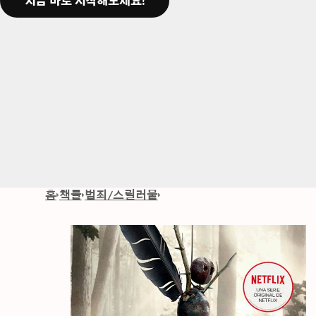
지금 바로 시작해보세요!
홈
책들
범죄/스릴러물