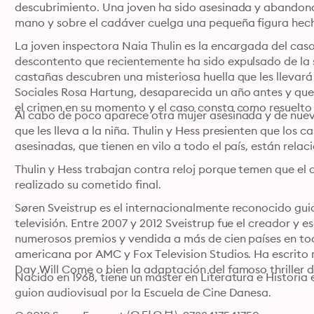
descubrimiento. Una joven ha sido asesinada y abandona
mano y sobre el cadáver cuelga una pequeña figura hec
La joven inspectora Naia Thulin es la encargada del caso
descontento que recientemente ha sido expulsado de la se
castañas descubren una misteriosa huella que les llevará a
Sociales Rosa Hartung, desaparecida un año antes y qu
el crimen en su momento y el caso consta como resuelto
Al cabo de poco aparece otra mujer asesinada y de nuevo
que les lleva a la niña. Thulin y Hess presienten que los ca
asesinadas, que tienen en vilo a todo el país, están relac
Thulin y Hess trabajan contra reloj porque temen que el
realizado su cometido final.
Søren Sveistrup es el internacionalmente reconocido guio
televisión. Entre 2007 y 2012 Sveistrup fue el creador y es
numerosos premios y vendida a más de cien países en to
americana por AMC y Fox Television Studios. Ha escrito
Day Will Come o bien la adaptación del famoso thriller 
Nacido en 1968, tiene un máster en Literatura e Historia
guion audiovisual por la Escuela de Cine Danesa.