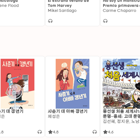
psicóloga
El extraño verano de
No soy un monstru
ene Flood
Tom Harvey
Premio primavera
Mikel Santiago
novela 2017
Carme Chaparro
기 대 갱년기
사춘기 대 아빠 갱년기
용선생 처음 세계사1
성은
제성은
문명~중세: 고대 문
.8
4.8
4.6