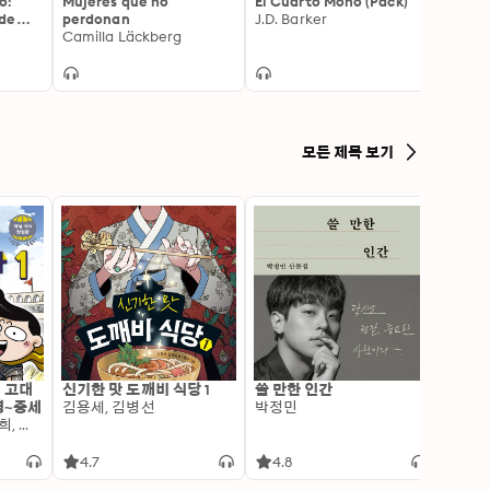
o:
Mujeres que no
El Cuarto Mono (Pack)
Torme
 de
perdonan
J.D. Barker
aroma
Camilla Läckberg
Camil
모든 제목 보기
: 고대
신기한 맛 도깨비 식당 1
쓸 만한 인간
변신 
명~중세
김용세, 김병선
박정민
이알찬
김선혜, 정지윤, 노남희, 뭉선생, 윤효식, 이우일, 김선빈, 사회평론 역사연구소
4.7
4.8
4.6