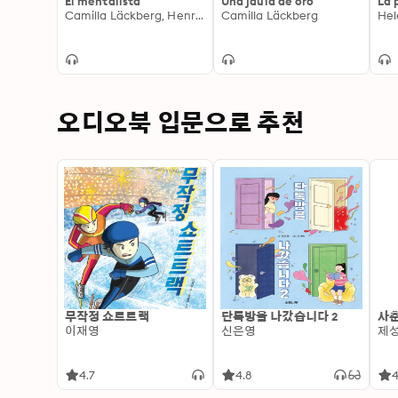
El mentalista
Una jaula de oro
La 
Camilla Läckberg, Henrik Fexeus
Camilla Läckberg
Hel
오디오북 입문으로 추천
무작정 쇼트트랙
단톡방을 나갔습니다 2
사춘
이재영
신은영
제
4.7
4.8
4