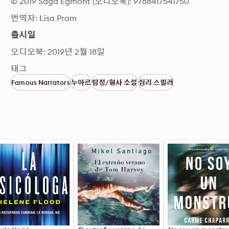
© 2019 Saga Egmont (오디오북): 9788417541750
번역자: Lisa Pram
출시일
오디오북: 2019년 2월 18일
태그
Famous Narrators
누아르
탐정/형사 소설
심리 스릴러