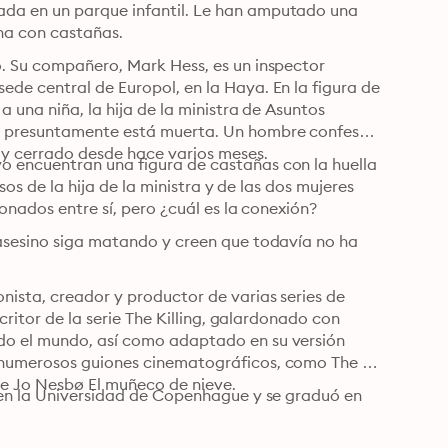
da en un parque infantil. Le han amputado una 
ha con castañas.
. Su compañero, Mark Hess, es un inspector 
de central de Europol, en la Haya. En la figura de 
 una niña, la hija de la ministra de Asuntos 
e presuntamente está muerta. Un hombre confesó 
 y cerrado desde hace varios meses.
 encuentran una figura de castañas con la huella 
sos de la hija de la ministra y de las dos mujeres 
ionados entre sí, pero ¿cuál es la conexión?
 asesino siga matando y creen que todavía no ha 
nista, creador y productor de varias series de 
critor de la serie The Killing, galardonado con 
do el mundo, así como adaptado en su versión 
 numerosos guiones cinematográficos, como The 
de Jo Nesbø El muñeco de nieve.
 en la Universidad de Copenhague y se graduó en 