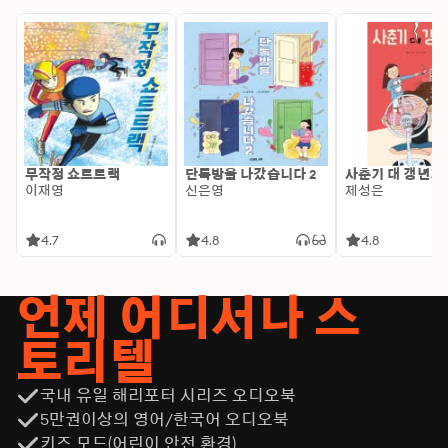
무작정 쇼트트랙
단톡방을 나갔습니다 2
사춘기 대 갱년기
이재영
신은영
제성은
4.7
4.8
4.8
언제 어디서나 스
토리텔
국내 유일 해리포터 시리즈 오디오북
5만권이상의 영어/한국어 오디오북
키즈 모드(어린이 안전 환경)