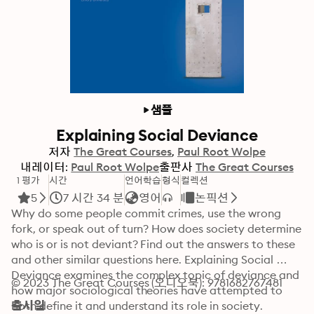
샘플
Explaining Social Deviance
저자
The Great Courses
Paul Root Wolpe
내레이터:
Paul Root Wolpe
출판사
The Great Courses
1 평가
시간
언어학습
형식
컬렉션
5
7 시간 34 분
영어
논픽션
Why do some people commit crimes, use the wrong 
fork, or speak out of turn? How does society determine 
who is or is not deviant? Find out the answers to these 
and other similar questions here. Explaining Social 
Deviance examines the complex topic of deviance and 
© 2023 The Great Courses (오디오북): 9781682767481
how major sociological theories have attempted to 
both define it and understand its role in society. 
출시일