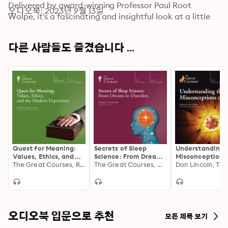
Delivered by award-winning Professor Paul Root 
오디오북: 2023년 9월 13일
Wolpe, it's a fascinating and insightful look at a little 
explored corner of sociology and human psychology.
다른 사람들도 즐겼습니다 ...
Quest for Meaning:
Secrets of Sleep
Understanding 
Values, Ethics, and
Science: From Dreams
Misconceptions
the Modern
The Great Courses, Robert H. Kane
to Disorders
The Great Courses, H. Craig Heller
Science
Experience
오디오북 입문으로 추천
모든 제목 보기