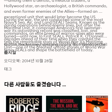
—among them a dentist, a medical student, a 
Hollywood star, an archaeologist, a British commando, 
and even former enemies of the Allies—formed an 
exceptional unit that would later become the US 
During the war, the unit conducted some of the most 
Navy's Sea, Air, and Land (SEAL) Teams. Known as the 
daring operations behind enemy lines, but after the 
Maritime Unit, it comprised America's first swimmer-
war its astonishing record was classified, lost, and 
commandos, an elite breed of warrior-spies who were 
buried—until now. In First SEALs, Patrick K. O'Donnell 
decades ahead of their time when they created the 
tells the remarkable story of World War II's Maritime 
tactics, technology, and philosophy that live on in the 
© 2014 Blackstone Publishing (오디오북): 9781483040561
Unit—one of the greatest untold stories of World War 
Navy SEALs and shape the battlefield of today.
II.
출시일
오디오북: 2014년 10월 28일
태그
다른 사람들도 즐겼습니다 ...