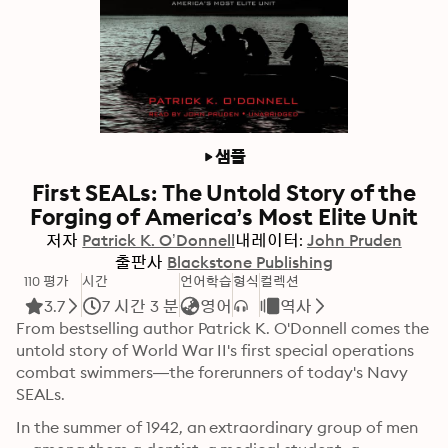
샘플
First SEALs: The Untold Story of the
Forging of America’s Most Elite Unit
저자
Patrick K. O’Donnell
내레이터:
John Pruden
출판사
Blackstone Publishing
110 평가
시간
언어학습
형식
컬렉션
3.7
7 시간 3 분
영어
역사
From bestselling author Patrick K. O'Donnell comes the 
untold story of World War II's first special operations 
combat swimmers—the forerunners of today's Navy 
SEALs.
In the summer of 1942, an extraordinary group of men