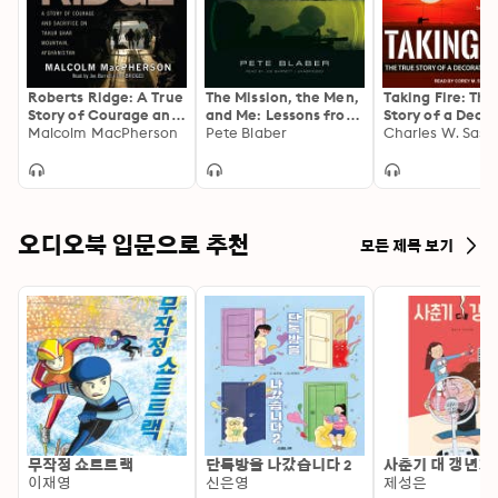
Roberts Ridge: A True
The Mission, the Men,
Taking Fire: The
Story of Courage and
and Me: Lessons from
Story of a Deco
Sacrifice on Takur
Malcolm MacPherson
a Former Delta Force
Pete Blaber
Chopper Pilot
Ghar Mountain,
Commander
Afghanistan
오디오북 입문으로 추천
모든 제목 보기
무작정 쇼트트랙
단톡방을 나갔습니다 2
사춘기 대 갱년기
이재영
신은영
제성은