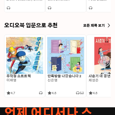
for America's Most
and Boy Scout from
Commander
Dangerous Enemies
Hell
오디오북 입문으로 추천
모든 제목 보기
무작정 쇼트트랙
단톡방을 나갔습니다 2
사춘기 대 갱년기
이재영
신은영
제성은
4.7
4.8
4.8
언제 어디서나 스