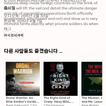
© 2015 William Morrow (전자책): 9780062271716
missions deep inside foreign countries on the brink of 
war. It will lift the veil and detail the ultimate danger 
출시일
and risk of paramilitary operations (both officially 
오디오북: 2015년 6월 30일
government-sanctioned and not) and show us in very 
전자책: 2015년 4월 7일
intimate terms exactly what private soldiers do when 
the government can't act or take public responsibility. 
태그
GRAY WORK combines covert military intelligence with 
미국
정치
과학
boots-on-the-ground realism, following Jamie Smith 
through his CIA training and work as a spy in the State 
Department, to his co-founding of Blackwater 
다른 사람들도 즐겼습니다 ...
following 9/11, to his decision to leave that company. 
As the founder and director of Blackwater Security, 
Smith's initial vision has undeniably shaped and 
transformed a decade of war. He argues that this gray 
area-and its warriors who occupy the controversial 
space between public and private-has become an 
indispensable element of the modern battlefield.
Drone Warrior: An
The Right Kind of
The Mission, th
Elite Soldier's Inside
Crazy: Navy SEAL,
and Me: Lesson
Account of the Hunt
Brett Velicovich, Christopher S. Stewart
Covert Operative,
Clint Emerson
a Former Delta 
Pete Blaber