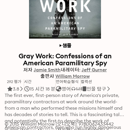
샘플
Gray Work: Confessions of an
American Paramilitary Spy
저자
Jamie Smith
내레이터:
Jeff Gurner
출판사
William Morrow
292 평가
시간
언어학습
형식
컬렉션
3.8
15 시간 18 분
영어
인물 탐구
The first ever, first-person story of America's private, 
paramilitary contractors at work around the world-
from a man who performed these missions himself and 
has decades of stories to tell. This is a fascinating tale-
and potentially the first-to describe the work of 
© 2015 William Morrow (오디오북): 9780062433442
American contractors, men who run highly dangerous 