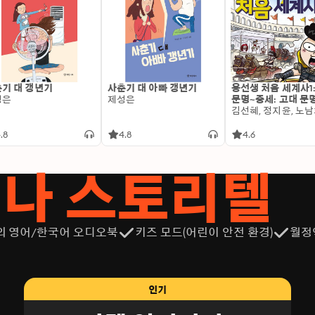
기 대 갱년기
사춘기 대 아빠 갱년기
용선생 처음 세계사1
성은
제성은
문명~중세: 고대 문
.8
4.8
4.6
서나 스토리텔
의 영어/한국어 오디오북
키즈 모드(어린이 안전 환경)
월정
인기