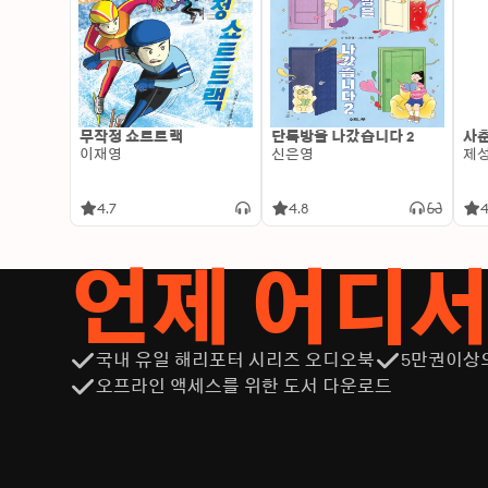
무작정 쇼트트랙
단톡방을 나갔습니다 2
사춘
이재영
신은영
제
4.7
4.8
4
언제 어디
국내 유일 해리포터 시리즈 오디오북
5만권이상
오프라인 액세스를 위한 도서 다운로드