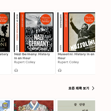
story
Nazi Germany: History
Mussolini: History in an
Church
in an Hour
Hour
Hour
Rupert Colley
Rupert Colley
Andre
모든 제목 보기