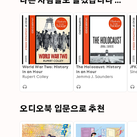
다른 사람들도 즐겼습니다 ...
World War Two: History
The Holocaust: History
JFK
in an Hour
in an Hour
Sin
Rupert Colley
Jemma J. Saunders
오디오북 입문으로 추천