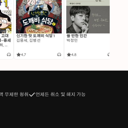
: 고대
신기한 맛 도깨비 식당 1
쓸 만한 인간
변신 
명~중세
김용세, 김병선
박정민
이알찬
김선혜, 정지윤, 노남희, 뭉선생, 윤효식, 이우일, 김선빈, 사회평론 역사연구소
4.7
4.8
4.6
액 무제한 청취
언제든 취소 및 해지 가능