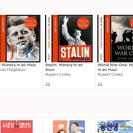
: History in an Hour
Stalin: History in an
World War One: Hi
ead Fitzgibbon
Hour
in an Hour
Rupert Colley
Rupert Colley