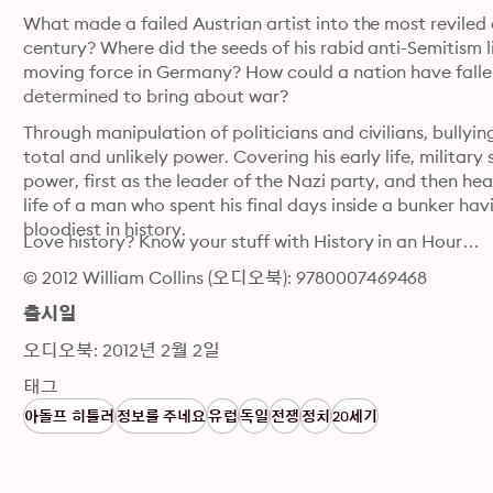
What made a failed Austrian artist into the most reviled 
century? Where did the seeds of his rabid anti-Semitism 
moving force in Germany? How could a nation have falle
determined to bring about war?
Through manipulation of politicians and civilians, bullying
total and unlikely power. Covering his early life, military
power, first as the leader of the Nazi party, and then head
life of a man who spent his final days inside a bunker havi
bloodiest in history.
Love history? Know your stuff with History in an Hour…
© 2012 William Collins (오디오북): 9780007469468
출시일
오디오북: 2012년 2월 2일
태그
아돌프 히틀러
정보를 주네요
유럽
독일
전쟁
정치
20세기