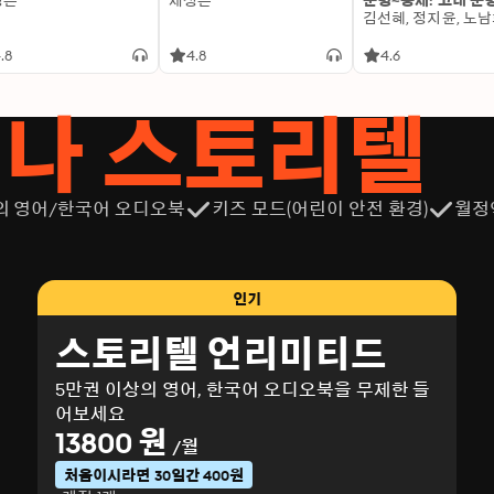
성은
제성은
문명~중세: 고대 문
.8
4.8
4.6
서나 스토리텔
의 영어/한국어 오디오북
키즈 모드(어린이 안전 환경)
월정
인기
스토리텔 언리미티드
5만권 이상의 영어, 한국어 오디오북을 무제한 들
어보세요
13800 원
/월
처음이시라면 30일간 400원