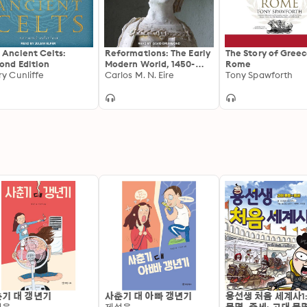
 Ancient Celts:
Reformations: The Early
The Story of Gree
ond Edition
Modern World, 1450-
Rome
ry Cunliffe
1650
Carlos M. N. Eire
Tony Spawforth
기 대 갱년기
사춘기 대 아빠 갱년기
용선생 처음 세계사1