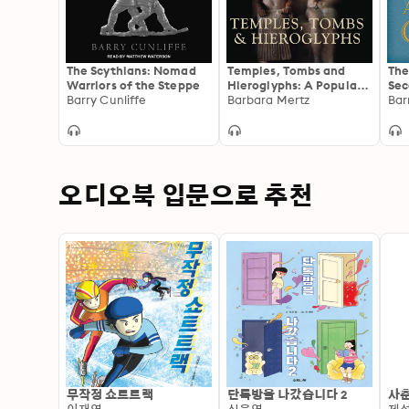
The Scythians: Nomad
Temples, Tombs and
The
Warriors of the Steppe
Hieroglyphs: A Popular
Sec
Barry Cunliffe
History of Ancient Egypt
Barbara Mertz
Bar
오디오북 입문으로 추천
무작정 쇼트트랙
단톡방을 나갔습니다 2
사춘