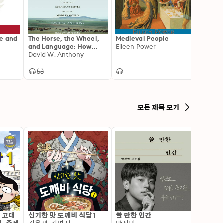
ce and
The Horse, the Wheel,
Medieval People
The H
and Language: How
Eileen Power
Mongo
Bronze-Age Riders from
David W. Anthony
World
Marie
the Eurasian Steppes
Shaped the Modern
World
모든 제목 보기
: 고대
신기한 맛 도깨비 식당 1
쓸 만한 인간
변신 