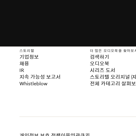
스토리텔
더 많은 오디오북을 찾아보
기업정보
검색하기
채용
오디오북
IR
시리즈 도서
지속 가능성 보고서
스토리텔 오리지널 (
Whistleblow
전체 카테고리 살펴
개인정보 보호 정책
이용약관
쿠키