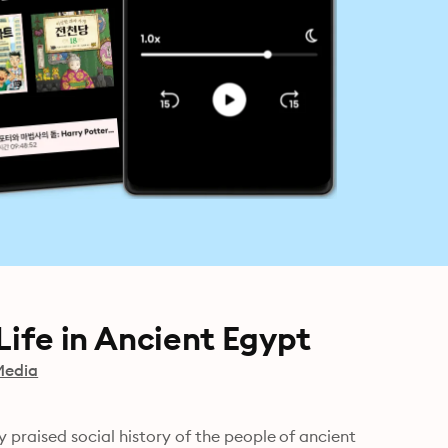
Life in Ancient Egypt
Media
raised social history of the people of ancient 