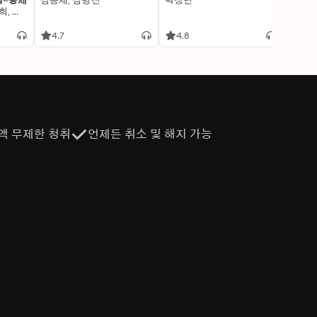
명~중세
김용세, 김병선
박정민
이알찬
김선혜, 정지윤, 노남희, 뭉선생, 윤효식, 이우일, 김선빈, 사회평론 역사연구소
4.7
4.8
4.6
액 무제한 청취
언제든 취소 및 해지 가능