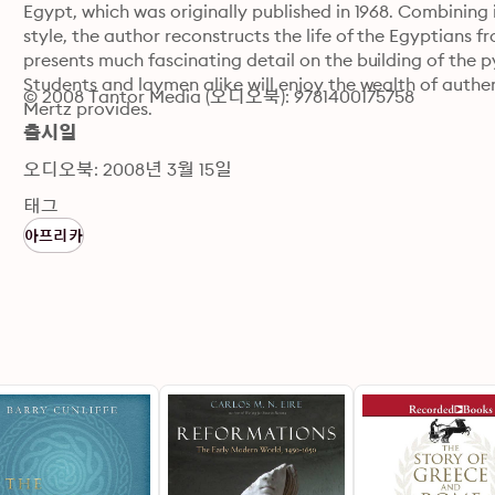
Egypt, which was originally published in 1968. Combining 
style, the author reconstructs the life of the Egyptians f
presents much fascinating detail on the building of the p
Students and laymen alike will enjoy the wealth of authen
© 2008 Tantor Media (오디오북): 9781400175758
Mertz provides.
출시일
오디오북: 2008년 3월 15일
태그
아프리카