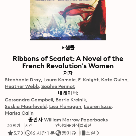
샘플
Ribbons of Scarlet: A Novel of the
French Revolution's Women
저자
Stephanie Dray
Laura Kamoie
E. Knight
Kate Quinn
Heather Webb
Sophie Perinot
내레이터:
Cassandra Campbell
Barrie Kreinik
Saskia Maarleveld
Lisa Flanagan
Lauren Ezzo
Marisa Calin
출판사
William Morrow Paperbacks
30 평가
시간
언어학습
형식
컬렉션
3.7
16 시간 1 분
영어
소설