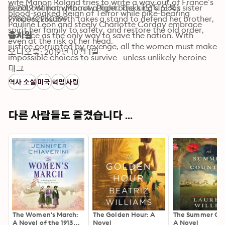
wife Manon Roland tries to write a way out of France’s 
bend, but not without a fight. The king’s pious sister 
© 2019 William Morrow Paperbacks (오디오북): 
blood-soaked Reign of Terror while pike-bearing 
Princess Elisabeth takes a stand to defend her brother, 
9780062960399
Pauline Leon and steely Charlotte Corday embrace 
spirit her family to safety, and restore the old order, 
violence as the only way to save the nation. With 
출시일
even at the risk of her head.
justice corrupted by revenge, all the women must make 
오디오북: 2019년 10월 1일
impossible choices to survive--unless unlikely heroine 
and courtesan’s daughter Emilie de Sainte-Amaranthe 
태그
can sway the man who controls France’s fate: the 
역사 소설
미국
혁명
사랑
fearsome Robespierre.
다른 사람들도 즐겼습니다 ...
The Women's March:
The Golden Hour: A
The Summer Cou
A Novel of the 1913
Novel
A Novel