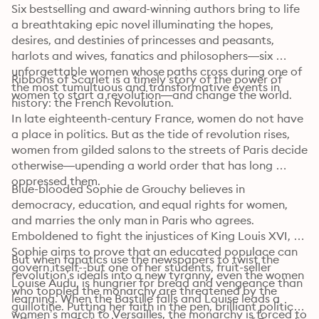
Six bestselling and award-winning authors bring to life 
a breathtaking epic novel illuminating the hopes, 
desires, and destinies of princesses and peasants, 
harlots and wives, fanatics and philosophers—six 
unforgettable women whose paths cross during one of 
Ribbons of Scarlet is a timely story of the power of 
the most tumultuous and transformative events in 
women to start a revolution—and change the world.
history: the French Revolution.
In late eighteenth-century France, women do not have 
a place in politics. But as the tide of revolution rises, 
women from gilded salons to the streets of Paris decide 
otherwise—upending a world order that has long 
oppressed them.
Blue-blooded Sophie de Grouchy believes in 
democracy, education, and equal rights for women, 
and marries the only man in Paris who agrees. 
Emboldened to fight the injustices of King Louis XVI, 
Sophie aims to prove that an educated populace can 
But when fanatics use the newspapers to twist the 
govern itself--but one of her students, fruit-seller 
revolution’s ideals into a new tyranny, even the women 
Louise Audu, is hungrier for bread and vengeance than 
who toppled the monarchy are threatened by the 
learning. When the Bastille falls and Louise leads a 
guillotine. Putting her faith in the pen, brilliant political 
women’s march to Versailles, the monarchy is forced to 