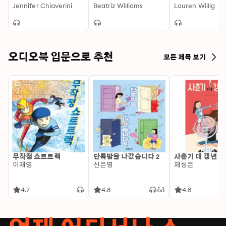
Woman Suffrage
Jennifer Chiaverini
Beatriz Williams
Lauren Willig
Procession
오디오북 입문으로 추천
모든 제목 보기
무작정 쇼트트랙
단톡방을 나갔습니다 2
사춘기 대 갱년기
이재영
신은영
제성은
4.7
4.8
4.8