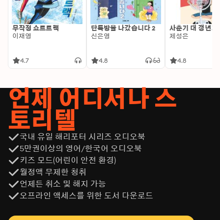
무작정 쇼트트랙
단톡방을 나갔습니다 2
사춘기 대 갱년기
이재영
신은영
제성은
4.7
4.8
4.8
언제 어디서나 스
토리텔
국내 유일 해리포터 시리즈 오디오북
5만권이상의 영어/한국어 오디오북
키즈 모드(어린이 안전 환경)
월정액 무제한 청취
언제든 취소 및 해지 가능
오프라인 액세스를 위한 도서 다운로드