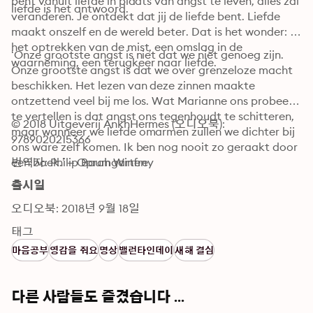
bent vanuit liefde in plaats van angst te leven, alles zal 
liefde is het antwoord.
veranderen. Je ontdekt dat jij de liefde bent. Liefde 
maakt onszelf en de wereld beter. Dat is het wonder: 
het optrekken van de mist, een omslag in de 
‘Onze grootste angst is niet dat we niet genoeg zijn. 
waarneming, een terugkeer naar liefde.
Onze grootste angst is dat we over grenzeloze macht 
beschikken. Het lezen van deze zinnen maakte 
ontzettend veel bij me los. Wat Marianne ons probeert 
te vertellen is dat angst ons tegenhoudt te schitteren, 
© 2018 Uitgeverij AnkhHermes (오디오북): 
maar wanneer we liefde omarmen zullen we dichter bij 
9789020215366
ons ware zelf komen. Ik ben nog nooit zo geraakt door 
een boek.’ – Oprah Winfrey
번역자: Philip Baumgarten
출시일
오디오북: 2018년 9월 18일
태그
마음공부
영감을 줘요
명상
밸런타인데이
새해 결심
다른 사람들도 즐겼습니다 ...