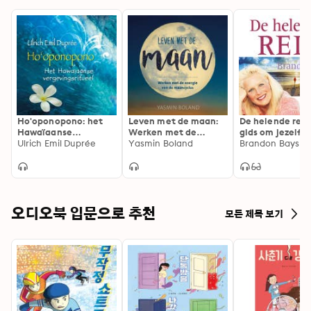
Ho'oponopono: het
Leven met de maan:
De helende reis
Hawaïaanse
Werken met de
gids om jezelf t
vergevingsritueel
Ulrich Emil Duprée
energie van de
Yasmin Boland
genezen en te
Brandon Bays
maancyclus
bevrijden
오디오북 입문으로 추천
모든 제목 보기