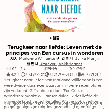
샘플
Terugkeer naar liefde: Leven met de
principes van Een cursus in wonderen
저자
Marianne Williamson
내레이터:
Julika Marijn
출판사
Uitgeverij AnkhHermes
441 평가
시간
언어학습
형식
컬렉션
4.2
8 시간 0 분
네덜란드어
종교/영성
'Terugkeer naar liefde' van Marianne Williamson is een 
wereldwijde klassieker waarvan miljoenen exemplaren 
zijn verkocht. Geïnspireerd door 'Een Cursus in 
Wonderen' maakt Williamson duidelijk dat liefde de 
drijvende kracht is achter alles. Wat je ook overkomt 
'Terugkeer naar liefde' laat zien dat wanneer je bereid 
op het gebied van relaties, gezondheid of carrière: 