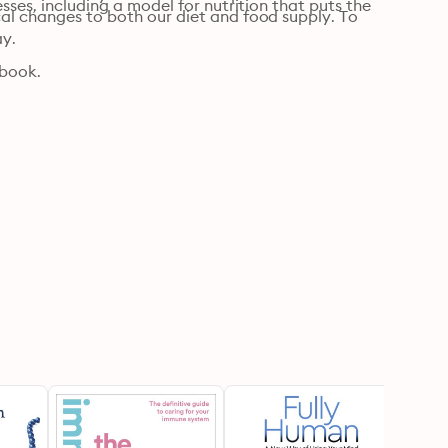
sses, including a model for nutrition that puts the 
al changes to both our diet and food supply. To 
ay.
book.