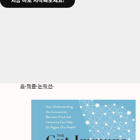
지금 바로 시작해보세요!
홈
책들
논픽션