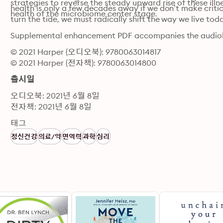
strategies to reverse the steady upward rise of these illne
health is only a few decades away if we don’t make critic
health of the microbiome center stage. 
turn the tide, we must radically shift the way we live tod
Supplemental enhancement PDF accompanies the audio
© 2021 Harper (오디오북): 9780063014817
© 2021 Harper (전자책): 9780063014800
출시일
오디오북: 2021년 6월 8일
전자책: 2021년 6월 8일
태그
정신건강
의료/약
면역력
과학
심리