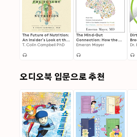
The Future of Nutrition:
The Mind-Gut
Dir
An Insider’s Look at the
Connection: How the
Bre
Science, Why We Keep
T. Colin Campbell PhD
Hidden Conversation
Emeran Mayer
to 
Dr.
Getting It Wrong, and
Within Our Bodies
of 
How to Start Getting It
Impacts Our Mood, Our
You
Right
Choices, and Our
Overall Health
오디오북 입문으로 추천