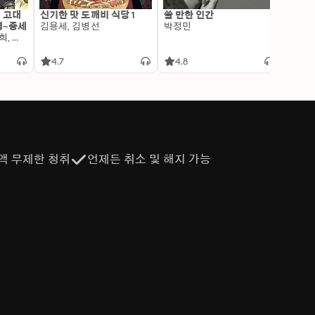
: 고대
신기한 맛 도깨비 식당 1
쓸 만한 인간
변신 
명~중세
김용세, 김병선
박정민
이알찬
김선혜, 정지윤, 노남희, 뭉선생, 윤효식, 이우일, 김선빈, 사회평론 역사연구소
4.7
4.8
4.6
액 무제한 청취
언제든 취소 및 해지 가능