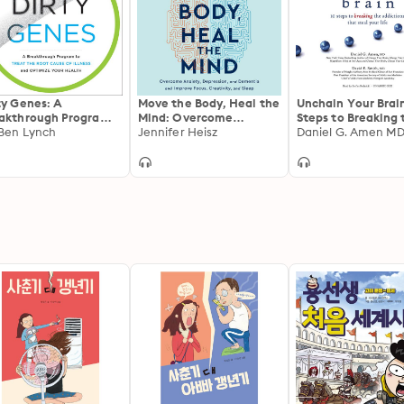
ty Genes: A
Move the Body, Heal the
Unchain Your Brain
akthrough Program
Mind: Overcome
Steps to Breaking 
Treat the Root Cause
 Ben Lynch
Anxiety, Depression,
Jennifer Heisz
Addictions That St
Illness and Optimize
and Dementia and
Your Life
r Health
Improve Focus,
Creativity, and Sleep