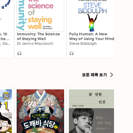
: 10
Immunity: The Science
Fully Human: A New
Happy
the
of Staying Well
Way of Using Your Mind
Clean
eal
Daniel G. Amen MD, David E. Smith MD
Dr Jenna Macciochi
Steve Biddulph
Help 
Vince
Gain 
Elimi
모든 제목 보기