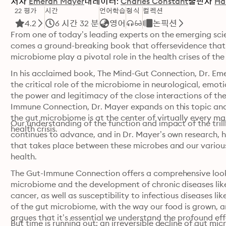
저자
Emeran Mayer
내레이터:
Charles Constant
출판사
Ha
22 평가
시간
언어학습
형식
컬렉션
4.2
6 시간 32 분
영어
논픽션
From one of today’s leading experts on the emerging sc
comes a ground-breaking book that offersevidence that d
microbiome play a pivotal role in the health crises of the
In his acclaimed book, The Mind-Gut Connection, Dr. Em
the critical role of the microbiome in neurological, emoti
the power and legitimacy of the close interactions of th
Immune Connection, Dr. Mayer expands on this topic and
the gut microbiome is at the center of virtually every maj
Our understanding of the function and impact of the trilli
health crisis.
continues to advance, and in Dr. Mayer’s own research, 
that takes place between these microbes and our various 
health.
The Gut-Immune Connection offers a comprehensive look a
microbiome and the development of chronic diseases like 
cancer, as well as susceptibility to infectious diseases li
of the gut microbiome, with the way our food is grown, an
argues that it’s essential we understand the profound eff
But time is running out: an irreversible decline of gut mic