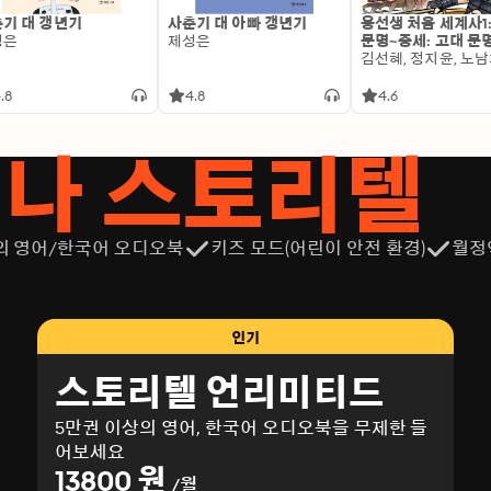
기 대 갱년기
사춘기 대 아빠 갱년기
용선생 처음 세계사1
성은
제성은
문명~중세: 고대 문
.8
4.8
4.6
서나 스토리텔
의 영어/한국어 오디오북
키즈 모드(어린이 안전 환경)
월정
인기
스토리텔 언리미티드
5만권 이상의 영어, 한국어 오디오북을 무제한 들
어보세요
13800 원
/월