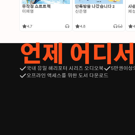
무작정 쇼트트랙
단톡방을 나갔습니다 2
사춘
이재영
신은영
제
4.7
4.8
4
언제 어디
국내 유일 해리포터 시리즈 오디오북
5만권이상
오프라인 액세스를 위한 도서 다운로드