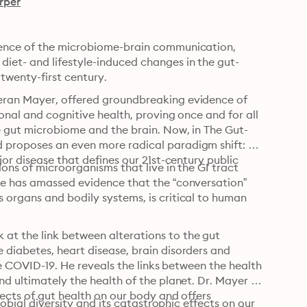
rper
ience of the microbiome-brain communication, 
iet- and lifestyle-induced changes in the gut-
 twenty-first century.
eran Mayer, offered groundbreaking evidence of 
onal and cognitive health, proving once and for all 
e gut microbiome and the brain. Now, in The Gut-
 proposes an even more radical paradigm shift: 
or disease that defines our 21st-century public 
ons of microorganisms that live in the GI tract 
he has amassed evidence that the “conversation” 
organs and bodily systems, is critical to human 
t the link between alterations to the gut 
diabetes, heart disease, brain disorders and 
ke COVID-19. He reveals the links between the health 
d ultimately the health of the planet. Dr. Mayer 
ects of gut health on our body and offers 
robial diversity and its catastrophic effects on our 