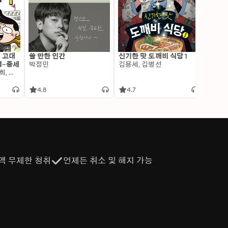
: 고대
쓸 만한 인간
신기한 맛 도깨비 식당 1
변신 
명~중세
박정민
김용세, 김병선
이알찬
김선혜, 정지윤, 노남희, 뭉선생, 윤효식, 이우일, 김선빈, 사회평론 역사연구소
4.8
4.7
4.6
액 무제한 청취
언제든 취소 및 해지 가능