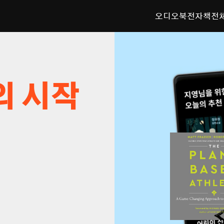
오디오북
전자책
전
의 시작