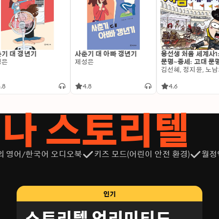
기 대 갱년기
사춘기 대 아빠 갱년기
용선생 처음 세계사1
성은
제성은
문명~중세: 고대 문
.8
4.8
4.6
서나 스토리텔
의 영어/한국어 오디오북
키즈 모드(어린이 안전 환경)
월정
인기
스토리텔 언리미티드