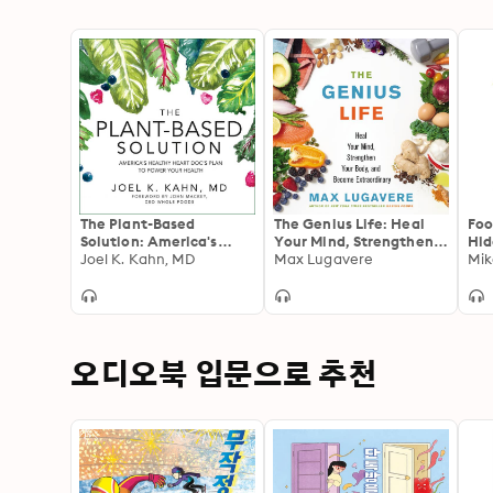
The Plant-Based
The Genius Life: Heal
Foo
Solution: America's
Your Mind, Strengthen
Hid
Healthy Heart Doc's
Joel K. Kahn, MD
Your Body, and Become
Max Lugavere
You
Mi
Plan to Power Your
Extraordinary
Can
Health
Lif
오디오북 입문으로 추천