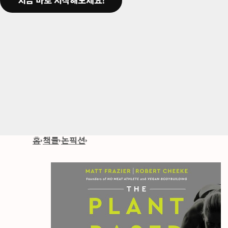
지금 바로 시작해보세요!
홈
책들
논픽션