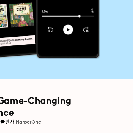
A Game-Changing
nce
l
출판사
HarperOne