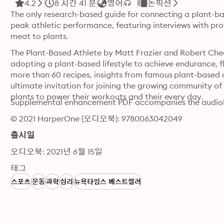
4.2
8 시간 41 분
영어
논픽션
The only research-based guide for connecting a plant-ba
peak athletic performance, featuring interviews with pro
meat to plants.
The Plant-Based Athlete by Matt Frazier and Robert Chee
adopting a plant-based lifestyle to achieve endurance, flexi
more than 60 recipes, insights from famous plant-based ath
ultimate invitation for joining the growing community of 
plants to power their workouts and their every day.
Supplemental enhancement PDF accompanies the audio
© 2021 HarperOne (오디오북): 9780063042049
출시일
오디오북: 2021년 6월 15일
태그
스포츠
운동
과학
심리
뉴욕타임스 베스트셀러