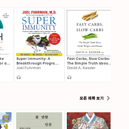
ate
Super Immunity: A
Fast Carbs, Slow Carbs:
Brain
or a
Breakthrough Program
The Simple Truth about
to Bo
to Boost the Body's
Joel Fuhrman
Food, Weight, and
David A. Kessler
Powe
Adam
Defenses and Stay
Disease
Healthy All Year Round
모든 제목 보기