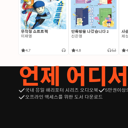
무작정 쇼트트랙
단톡방을 나갔습니다 2
사춘
이재영
신은영
제
4.7
4.8
4
언제 어디
국내 유일 해리포터 시리즈 오디오북
5만권이상
오프라인 액세스를 위한 도서 다운로드