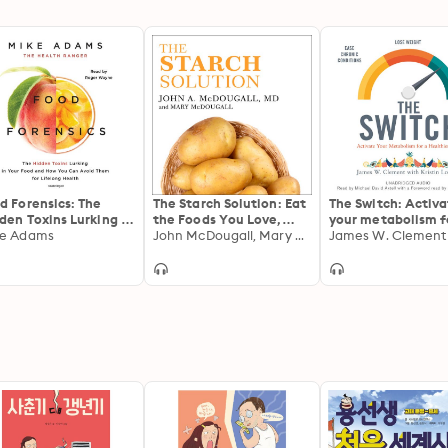
d Forensics: The
The Starch Solution: Eat
The Switch: Activ
den Toxins Lurking in
the Foods You Love,
your metabolism f
r Food and How You
ke Adams
Regain Your Health, and
John McDougall, Mary McDougall
healthier life
James W. Clement
 Avoid Them for
Lose the Weight for
elong Health
Good!