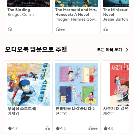
The Binding
The Mermaid and Mrs.
The Miniaturist:
Bridget Collins
Hancock: A Novel
Novel
Imogen Hermes Gowar
Jessie Burton
오디오북 입문으로 추천
모든 제목 보기
무작정 쇼트트랙
단톡방을 나갔습니다 2
사춘기 대 갱년기
이재영
신은영
제성은
4.7
4.8
4.8