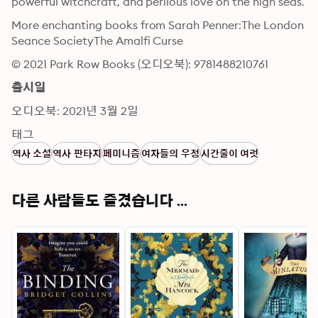
powerful witchcraft, and perilous love on the high seas. 
More enchanting books from Sarah Penner:The London 
Seance SocietyThe Amalfi Curse
© 2021 Park Row Books (오디오북): 9781488210761
출시일
오디오북: 2021년 3월 2일
태그
역사 소설
역사 판타지
페미니즘
여자들의 우정
시간줄이 여럿
다른 사람들도 즐겼습니다 ...