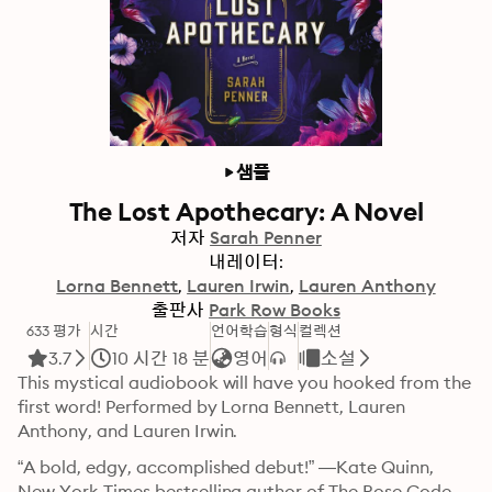
샘플
The Lost Apothecary: A Novel
저자
Sarah Penner
내레이터:
Lorna Bennett
Lauren Irwin
Lauren Anthony
출판사
Park Row Books
633 평가
시간
언어학습
형식
컬렉션
3.7
10 시간 18 분
영어
소설
This mystical audiobook will have you hooked from the 
first word! Performed by Lorna Bennett, Lauren 
Anthony, and Lauren Irwin.
“A bold, edgy, accomplished debut!” —Kate Quinn, 
New York Times bestselling author of The Rose Code