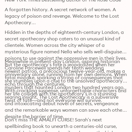
A forgotten history. A secret network of women. A 
legacy of poison and revenge. Welcome to the Lost 
Apothecary…
Hidden in the depths of eighteenth-century London, a 
secret apothecary shop caters to an unusual kind of 
clientele. Women across the city whisper of a 
mysterious figure named Nella who sells well-disguised 
poisons to use against the oppressive men in their lives. 
Meanwhile in present-day London, aspiring historian 
But the apothecary’s fate is jeopardized when her 
Caroline Parcewell spends her tenth wedding 
newest patron, a precocious twelve-year-old, makes a 
anniversary alone, running from her own demons. When 
fatal mistake, sparking a string of consequences that 
she stumbles upon a clue to the unsolved apothecary 
echo through the centuries.
murders that haunted London two hundred years ago, 
With crackling suspense, unforgettable characters and 
her life collides with the apothecary’s in a stunning 
searing insight, The Lost Apothecary is a subversive 
twist of fate—and not everyone will survive.
and intoxicating debut novel of secrets, vengeance 
and the remarkable ways women can save each other 
despite the barrier of time.
Don’t miss THE AMALFI CURSE! Sarah’s next 
spellbinding book to unearth a centuries-old curse, 