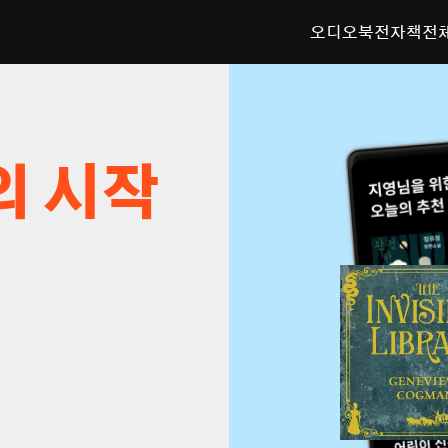
오디오북
전자책
전
의 시작