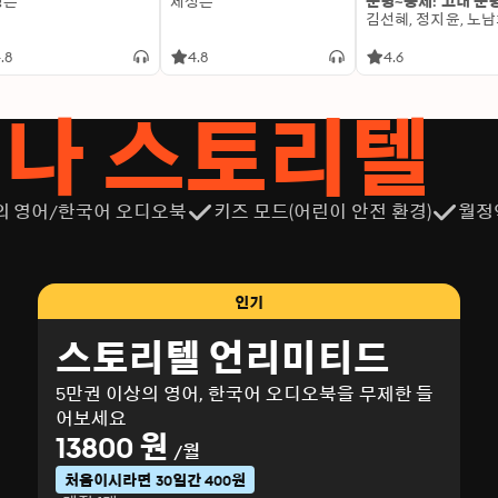
성은
제성은
문명~중세: 고대 문
.8
4.8
4.6
서나 스토리텔
의 영어/한국어 오디오북
키즈 모드(어린이 안전 환경)
월정
인기
스토리텔 언리미티드
5만권 이상의 영어, 한국어 오디오북을 무제한 들
어보세요
13800 원
/월
처음이시라면 30일간 400원