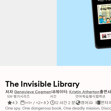
The Invisible Library
저자
Genevieve Cogman
내레이터:
Kristin Atherton
출판
539 평가
시리즈
시간
언어학습
형식
컬렉션
4
1<1> / <2> 8
12 시간 2 분
영어
판타
One spy. One dangerous book. One deadly mission. Discove