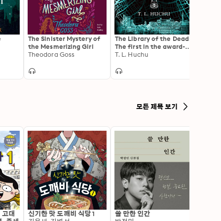
e
The Sinister Mystery of
The Library of the Dead:
Uproo
the Mesmerizing Girl
The first in the award-
extra
Theodora Goss
winning urban fantasy
T. L. Huchu
spell
Naomi
series
inspir
folklo
모든 제목 보기
: 고대
신기한 맛 도깨비 식당 1
쓸 만한 인간
변신 