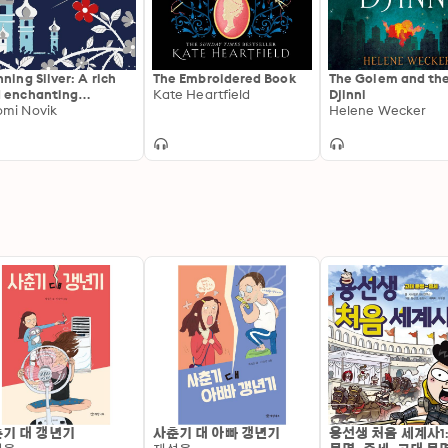
nning Silver: A rich
The Embroidered Book
The Golem and th
 enchanting
Kate Heartfield
Djinni
rytale retelling from
mi Novik
Helene Wecker
 author of Uprooted
기 대 갱년기
사춘기 대 아빠 갱년기
용선생 처음 세계사1