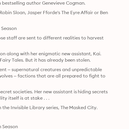
rom bestselling author Genevieve Cogman.
obin Sloan, Jasper Fforde's The Eyre Affair or Ben 
th Season
e staff are sent to different realities to harvest 
n along with her enigmatic new assistant, Kai. 
Fairy Tales. But it has already been stolen.
ent – supernatural creatures and unpredictable 
lves – factions that are all prepared to fight to 
ret societies. Her new assistant is hiding secrets 
y itself is at stake . . .
 the Invisible Library series, The Masked City.
th Season