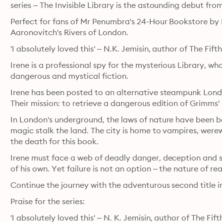
series – The Invisible Library is the astounding debut f
Perfect for fans of Mr Penumbra's 24-Hour Bookstore by R
Aaronovitch's Rivers of London.
'I absolutely loved this' – N.K. Jemisin, author of The Fif
Irene is a professional spy for the mysterious Library, whos
dangerous and mystical fiction.
Irene has been posted to an alternative steampunk Londo
Their mission: to retrieve a dangerous edition of Grimms' 
In London's underground, the laws of nature have been b
magic stalk the land. The city is home to vampires, werewo
the death for this book.
Irene must face a web of deadly danger, deception and sec
of his own. Yet failure is not an option – the nature of realit
Continue the journey with the adventurous second title in
Praise for the series:
'I absolutely loved this' – N. K. Jemisin, author of The Fif