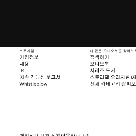
스토리텔
더 많은 오디오북을 찾아보
기업정보
검색하기
채용
오디오북
IR
시리즈 도서
지속 가능성 보고서
스토리텔 오리지널 (
Whistleblow
전체 카테고리 살펴
개인정보 보호 정책
이용약관
쿠키