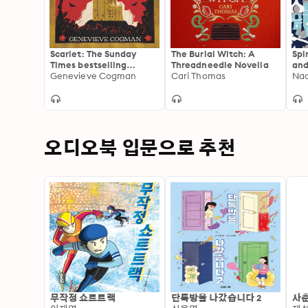
Scarlet: The Sunday
The Burial Witch: A
Spi
Times bestselling
Threadneedle Novella
and
historical romp and
Genevieve Cogman
Cari Thomas
fai
Nao
vampire-themed
the
retelling of the Scarlet
Pimpernel
오디오북 입문으로 추천
무작정 쇼트트랙
단톡방을 나갔습니다 2
사춘