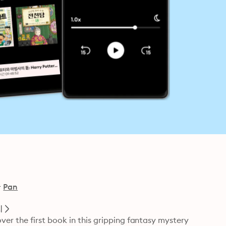
사
Pan
지
r the first book in this gripping fantasy mystery 