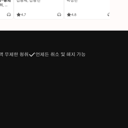
명~중세
김용세, 김병선
박정민
이알찬
김선혜, 정지윤, 노남희, 뭉선생, 윤효식, 이우일, 김선빈, 사회평론 역사연구소
4.7
4.8
4.6
액 무제한 청취
언제든 취소 및 해지 가능