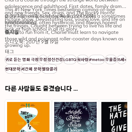
adolescence and adulthood. First dates, family drama, 
This #1 New York Times bestselling coming-of-age 
and new friends. Sex, drugs, and The Rocky Horror 
story with millions of copies in print takes a sometimes 
© 2017 Simon & Schuster Audio (오디오북): 
Picture Show. Devastating loss, young love, and life on 
heartbreaking, often hysterical, and always honest 
9781508251552
the fringes. Caught between trying to live his life and 
look at high school in all its glory. 
trying to run from it, Charlie must learn to navigate 
출시일
those wild and poignant roller-coaster days known as 
오디오북: 2017년 9월 19일
growing up.

태그
A #1 New York Times bestseller for more than a year, 
귀로 듣는 명화 극장
우정
정신건강
LGBTQ
첫사랑
#metoo
우울증
15세+
adapted into a major motion picture starring Logan 
현대문학
서간체 문학
멜랑콜리
Lerman and Emma Watson (and written and directed 
by the author), and an American Library Association 
Best Book for Young Adults (2000) and Best Book for 
다른 사람들도 즐겼습니다 ...
Reluctant Readers (2000), this novel for teen readers 
(or wallflowers of more-advanced age) will make you 
laugh, cry, and perhaps feel nostalgic for those 
moments when you, too, tiptoed onto the dance floor 
of life.