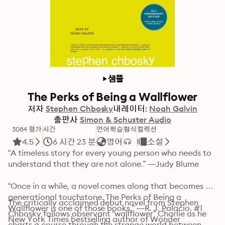
샘플
The Perks of Being a Wallflower
저자
Stephen Chbosky
내레이터:
Noah Galvin
출판사
Simon & Schuster Audio
3084 평가
시간
언어학습
형식
컬렉션
4.5
6 시간 23 분
영어
소설
“A timeless story for every young person who needs to 
understand that they are not alone.” —Judy Blume

“Once in a while, a novel comes along that becomes a 
generational touchstone. The Perks of Being a 
The critically acclaimed debut novel from Stephen 
Wallflower is one of those books.” —R. J. Palacio, #1 
Chbosky follows observant “wallflower” Charlie as he 
New York Times bestselling author of Wonder

charts a course through the strange world between 