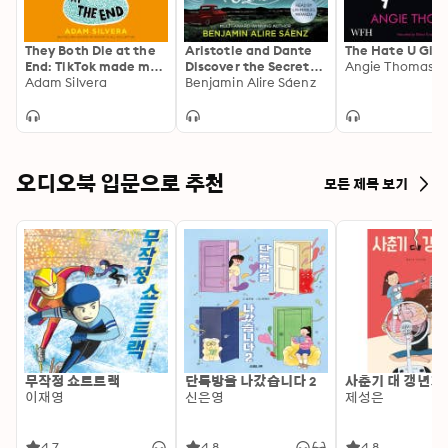
They Both Die at the
Aristotle and Dante
The Hate U Giv
End: TikTok made me
Discover the Secrets
Angie Thomas
buy it!
Adam Silvera
of the Universe: The
Benjamin Alire Sáenz
must-read iconic and
beloved coming-of-
age classic
오디오북 입문으로 추천
모든 제목 보기
무작정 쇼트트랙
단톡방을 나갔습니다 2
사춘기 대 갱년기
이재영
신은영
제성은
4.7
4.8
4.8