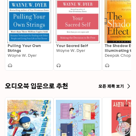
Pulling Your Own
Your Sacred Self
The Shadow Effe
Strings
Wayne W. Dyer
Illuminating th
Wayne W. Dyer
Hidden Power o
True Self
오디오북 입문으로 추천
모든 제목 보기