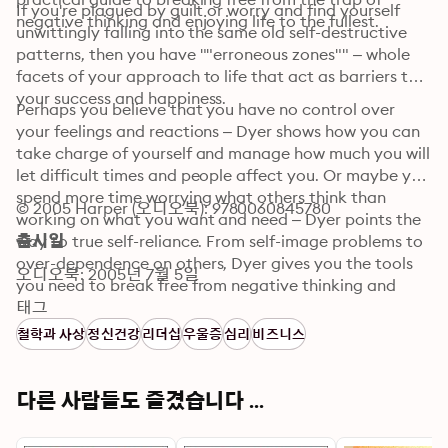
If you're plagued by guilt or worry and find yourself 
negative thinking and enjoying life to the fullest.
unwittingly falling into the same old self-destructive 
patterns, then you have ""erroneous zones"" – whole 
facets of your approach to life that act as barriers to 
your success and happiness. 
Perhaps you believe that you have no control over 
your feelings and reactions – Dyer shows how you can 
take charge of yourself and manage how much you will 
let difficult times and people affect you. Or maybe you 
spend more time worrying what others think than 
© 2005 Harper (오디오북): 9780060845780
working on what you want and need – Dyer points the 
way to true self-reliance. From self-image problems to 
출시일
over-dependence on others, Dyer gives you the tools 
오디오북: 2005년 7월 5일
you need to break free from negative thinking and 
enjoy life to the fullest.
태그
철학과 사상
정신건강
리더십
우울증
심리
비즈니스
다른 사람들도 즐겼습니다 ...