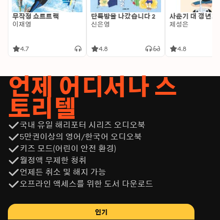
무작정 쇼트트랙
단톡방을 나갔습니다 2
사춘기 대 갱년기
이재영
신은영
제성은
4.7
4.8
4.8
언제 어디서나 스
토리텔
국내 유일 해리포터 시리즈 오디오북
5만권이상의 영어/한국어 오디오북
키즈 모드(어린이 안전 환경)
월정액 무제한 청취
언제든 취소 및 해지 가능
오프라인 액세스를 위한 도서 다운로드
인기