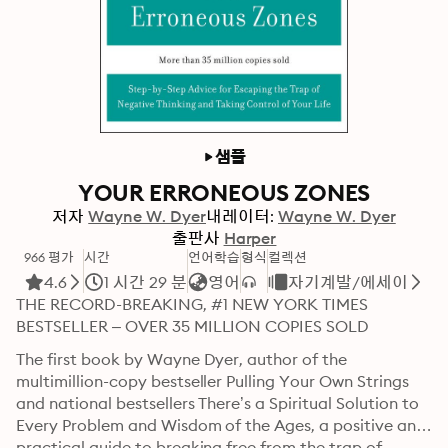
샘플
YOUR ERRONEOUS ZONES
저자
Wayne W. Dyer
내레이터:
Wayne W. Dyer
출판사
Harper
966 평가
시간
언어학습
형식
컬렉션
4.6
1 시간 29 분
영어
자기계발/에세이
THE RECORD-BREAKING, #1 NEW YORK TIMES 
BESTSELLER – OVER 35 MILLION COPIES SOLD
The first book by Wayne Dyer, author of the 
multimillion-copy bestseller Pulling Your Own Strings 
and national bestsellers There’s a Spiritual Solution to 
Every Problem and Wisdom of the Ages, a positive and 
practical guide to breaking free from the trap of 