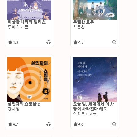
이상한 나라의 앨리스
특별한 호두
루이스 캐롤
서동찬
4.3
4.5
살인자의 쇼핑몰 2
오늘 밤, 세계에서 이 사
강지영
랑이 사라진다 해도
이치조 미사키
4.7
4.6