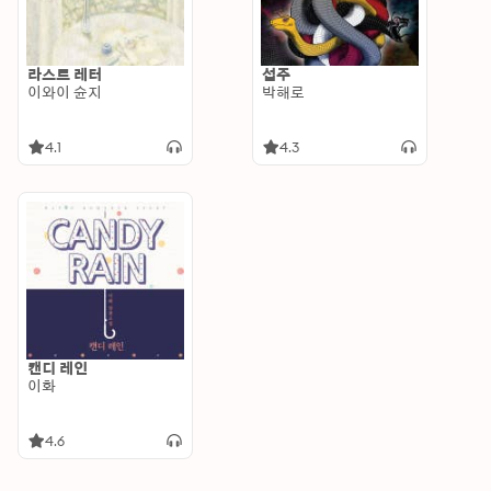
라스트 레터
섭주
이와이 슌지
박해로
4.1
4.3
캔디 레인
이화
4.6