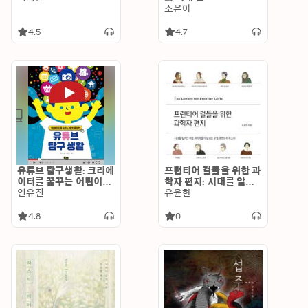
조은아
4.5
4.7
유튜브 탐구생활: 크리에
프런티어 걸들을 위한 과
이터를 꿈꾸는 어린이를
학자 편지: 시대를 앞서
위한
연유진
간 여성 과학자들이 보내
유윤한
온 우정과 연대의 목소리
4.8
0