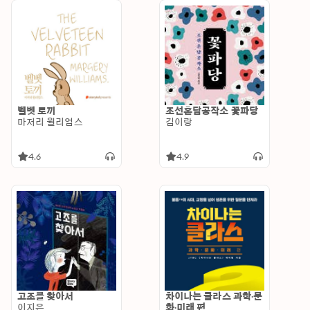
벨벳 토끼
조선혼담공작소 꽃파당
마저리 윌리엄스
김이랑
4.6
4.9
고조를 찾아서
차이나는 클라스 과학·문
이지은
화·미래 편