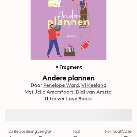
Fragment
Andere plannen
Door
Penelope Ward
Vi Keeland
Met
Jelle Amersfoort
Didi van Amstel
Uitgever
Love Books
123 Beoordeling
Lengte
Taal
Formaat
Categor