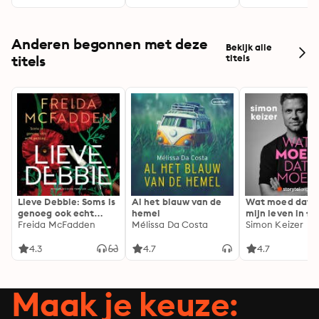
Anderen begonnen met deze
Bekijk alle
titels
titels
Lieve Debbie: Soms is
Al het blauw van de
Wat moed dat 
genoeg ook echt
hemel
mijn leven in fl
genoeg...
Freida McFadden
Mélissa Da Costa
Simon Keizer
4.3
4.7
4.7
Maak je keuze: