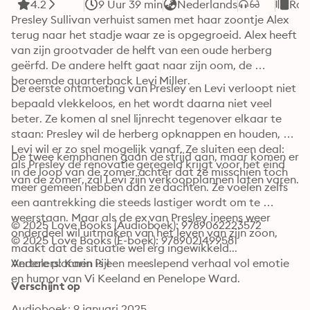
4.2
9 Uur 39 min
Nederlands
Rom
Presley Sullivan verhuist samen met haar zoontje Alex 
terug naar het stadje waar ze is opgegroeid. Alex heeft 
van zijn grootvader de helft van een oude herberg 
geërfd. De andere helft gaat naar zijn oom, de 
beroemde quarterback Levi Miller.
De eerste ontmoeting van Presley en Levi verloopt niet 
bepaald vlekkeloos, en het wordt daarna niet veel 
beter. Ze komen al snel lijnrecht tegenover elkaar te 
staan: Presley wil de herberg opknappen en houden, 
Levi wil er zo snel mogelijk vanaf. Ze sluiten een deal: 
De twee kemphanen gaan de strijd aan, maar komen er 
als Presley de renovatie geregeld krijgt voor het eind 
in de loop van de zomer achter dat ze misschien toch 
van de zomer, zal Levi zijn verkoopplannen laten varen.
meer gemeen hebben dan ze dachten. Ze voelen zelfs 
een aantrekking die steeds lastiger wordt om te 
weerstaan. Maar als de ex van Presley ineens weer 
© 2025 Love Books (Audioboek): 9789062223572
onderdeel wil uitmaken van het leven van zijn zoon, 
© 2025 Love Books (E-boek): 9789021499581
maakt dat de situatie wel erg ingewikkeld...

Andere plannen is een meeslepend verhaal vol emotie 
Vertalers: Karin Pijl
en humor van Vi Keeland en Penelope Ward.
Verschijnt op
Audioboek: 9 januari 2025