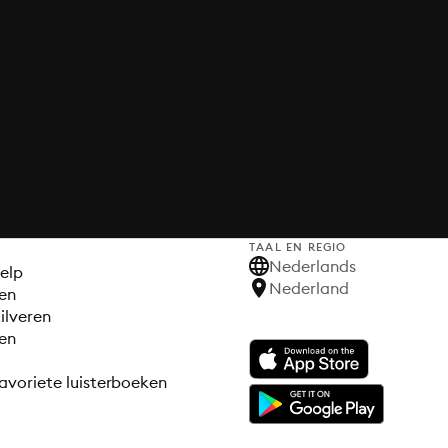
TAAL EN REGIO
S
Nederlands
elp
Nederland
en
ilveren
en
avoriete luisterboeken