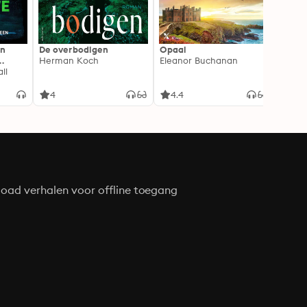
In
De overbodigen
Opaal
De No
Herman Koch
Eleanor Buchanan
Zeven
ll
gehei
Soray
liefde
4
4.4
4.3
oad verhalen voor offline toegang