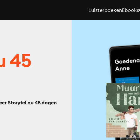
Luisterboeken
Ebooks
u 45
eer Storytel nu 45 dagen