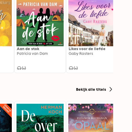
Aan de stok
Likes voor de liefde
Eens i
Patricia van Dam
Gaby Rasters
happen
helaas
Marij
Vega
Bekijk alle titels