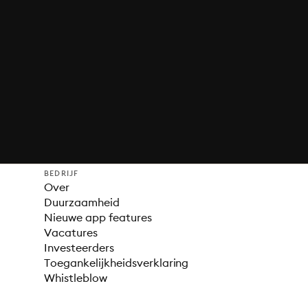
BEDRIJF
Over
Duurzaamheid
Nieuwe app features
Vacatures
Investeerders
Toegankelijkheidsverklaring
Whistleblow