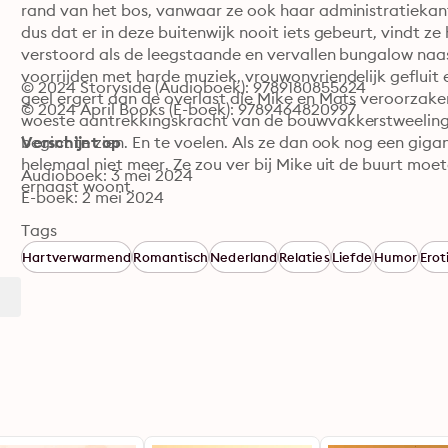
rand van het bos, vanwaar ze ook haar administratiekanto
dus dat er in deze buitenwijk nooit iets gebeurt, vindt ze
verstoord als de leegstaande en vervallen bungalow naast
voorrijden met harde muziek, vrouwonvriendelijk gefluit e
© 2024 Storyside (Audioboek): 9789180855624
geel ergert aan de overlast die Mike en Mats veroorzaken
© 2024 April Books (E-boek): 9789464820997
woeste aantrekkingskracht van de bouwvakkerstweeling. He
begint te zien. En te voelen. Als ze dan ook nog een giga
Verschijnt op
helemaal niet meer. Ze zou ver bij Mike uit de buurt moeten
Audioboek: 3 mei 2024
ernaast woont.
E-boek: 2 mei 2024
Tags
Hartverwarmend
Romantisch
Nederland
Relaties
Liefde
Humor
Erot