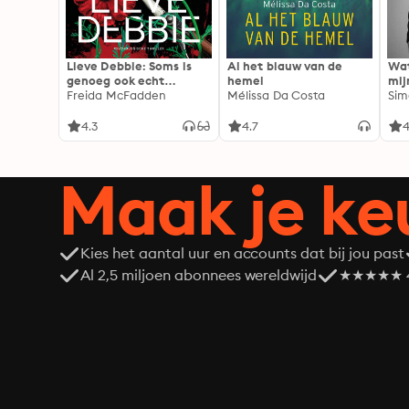
Lieve Debbie: Soms is
Al het blauw van de
Wat
genoeg ook echt
hemel
mij
genoeg...
Freida McFadden
Mélissa Da Costa
Sim
4.3
4.7
4
Maak je ke
Kies het aantal uur en accounts dat bij jou past
Al 2,5 miljoen abonnees wereldwijd
★★★★★ 4,