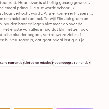
or runt. Haar leven is al heftig genoeg geweest, 
 helemaal prima. Die rust wordt behoorlijk 
 haar verkocht wordt. Al snel komen er klussers 
n een heleboel rommel. Terwijl Elin zich groen en 
, houden haar collega's niet meer op over de 
t ergste van alles is nog dat Elin het zelf ook 
ntische blunder begaat, vertrouwt ze zichzelf 
 blijven. Maar ja, dat gaat nogal lastig als je 
ische romantiek
Liefde en relaties
Hedendaagse romantiek