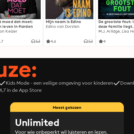
 moed dat moet:
Mijn naam is Edino
De grootste fout: 
n leven in flarden
Edino van Dorsten
deze familie liegt
on Keizer
iedereen
M.J. Arlidge, Lisa Ha
.7
4.6
4
uze:
Kids Mode - een veilige omgeving voor kinderen
Downl
7 in de App Store
Meest gekozen
Unlimited
Voor wie onbeperkt wil luisteren en lezen.