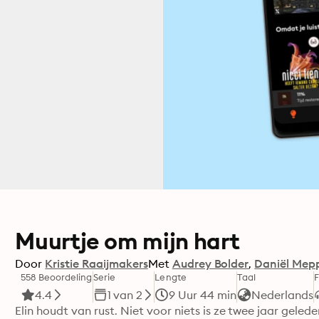
Muurtje om mijn hart
Door
Kristie Raaijmakers
Met
Audrey Bolder
Daniël Mepp
558 Beoordeling
Serie
Lengte
Taal
4.4
1 van 2
9 Uur 44 min
Nederlands
Elin houdt van rust. Niet voor niets is ze twee jaar gele