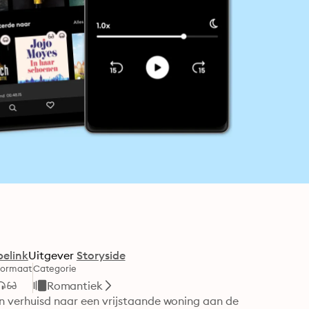
elink
Uitgever
Storyside
Formaat
Categorie
Romantiek
den verhuisd naar een vrijstaande woning aan de 