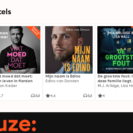
els
 moed dat moet:
Mijn naam is Edino
De grootste fout: 
n leven in flarden
Edino van Dorsten
deze familie liegt
on Keizer
iedereen
M.J. Arlidge, Lisa Ha
.7
4.6
4
uze: