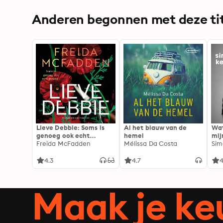
Anderen begonnen met deze tit
Lieve Debbie: Soms is
Al het blauw van de
Wat
genoeg ook echt
hemel
mij
genoeg...
Freida McFadden
Mélissa Da Costa
Sim
4.3
4.7
4
Maak je ke