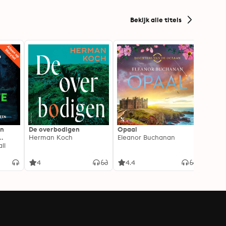
Bekijk alle titels
In
De overbodigen
Opaal
De No
Herman Koch
Eleanor Buchanan
Zeven
ll
gehei
Soray
liefde
4
4.4
4.3