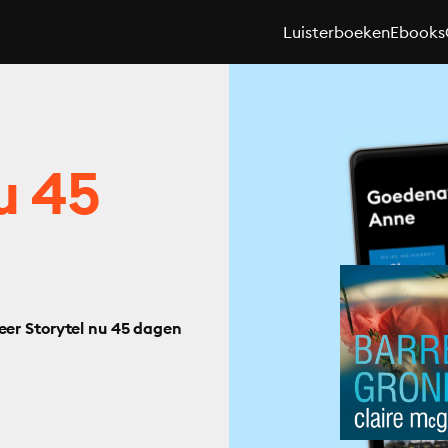
Luisterboeken
Ebooks
u 45
eer Storytel nu 45 dagen