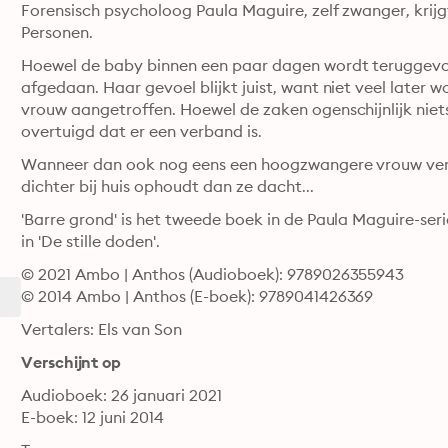
Forensisch psycholoog Paula Maguire, zelf zwanger, krij
Personen. 
Hoewel de baby binnen een paar dagen wordt teruggevon
afgedaan. Haar gevoel blijkt juist, want niet veel later 
vrouw aangetroffen. Hoewel de zaken ogenschijnlijk niets
overtuigd dat er een verband is. 
Wanneer dan ook nog eens een hoogzwangere vrouw vermi
dichter bij huis ophoudt dan ze dacht...
'Barre grond' is het tweede boek in de Paula Maguire-seri
in 'De stille doden'.
© 2021 Ambo | Anthos (Audioboek): 9789026355943
© 2014 Ambo | Anthos (E-boek): 9789041426369
Vertalers: Els van Son
Verschijnt op
Audioboek: 26 januari 2021
E-boek: 12 juni 2014