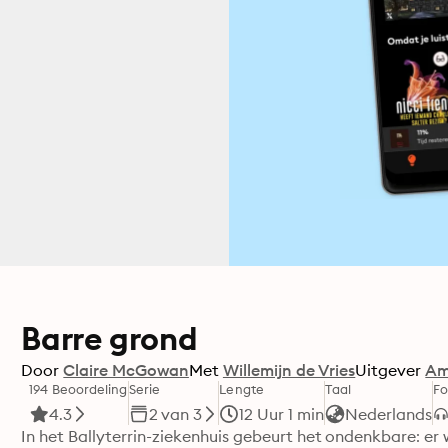
Barre grond
Door
Claire McGowan
Met
Willemijn de Vries
Uitgever
Am
194 Beoordeling
Serie
Lengte
Taal
F
4.3
2 van 3
12 Uur 1 min
Nederlands
In het Ballyterrin-ziekenhuis gebeurt het ondenkbare: er