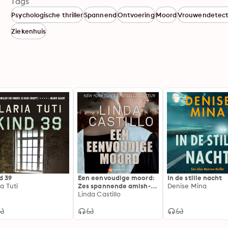
Tags
Psychologische thriller
Spannend
Ontvoering
Moord
Vrouwendetect
Ziekenhuis
d 39
Een eenvoudige moord:
In de stille nacht
ia Tuti
Zes spannende amish-
Denise Mina
verhalen
Linda Castillo