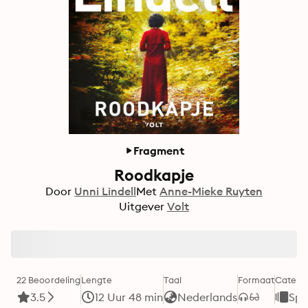
Fragment
Roodkapje
Door
Unni Lindell
Met
Anne-Mieke Ruyten
Uitgever
Volt
22 Beoordeling
Lengte
Taal
Formaat
Catego
3.5
12 Uur 48 min
Nederlands
Spa