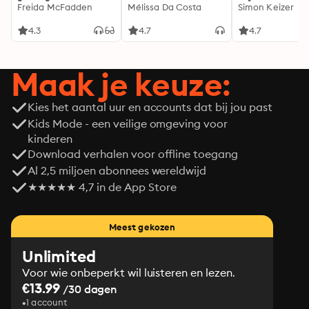
genoeg...
Freida McFadden
Mélissa Da Costa
Simon Keizer
4.3
4.7
4.7
Maak je keuze:
Kies het aantal uur en accounts dat bij jou past
Kids Mode - een veilige omgeving voor
kinderen
Download verhalen voor offline toegang
Al 2,5 miljoen abonnees wereldwijd
★★★★★ 4,7 in de App Store
Meest gekozen
Unlimited
Voor wie onbeperkt wil luisteren en lezen.
€13.99
/30 dagen
1 account