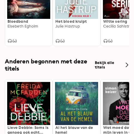
Bloedband
Het bloed kruipt
Witte sering
Elsebeth Egholm
Julie Hastrup
Cecilia Sahlströ
Anderen begonnen met deze
Bekijk alle
titels
titels
Lieve Debbie: Soms is
Al het blauw van de
Wat moed dat 
genoeg ook echt
hemel
mijn leven in fl