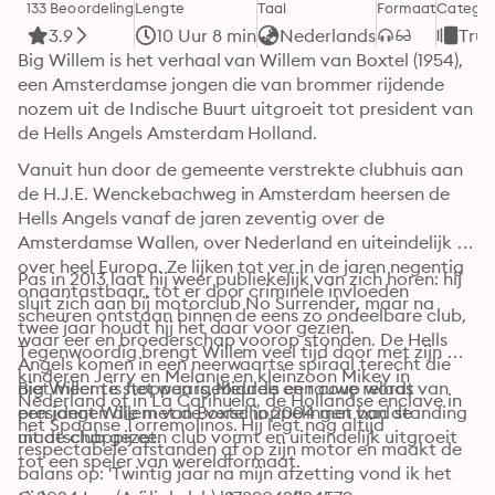
133 Beoordeling
Lengte
Taal
Formaat
Categor
3.9
10 Uur 8 min
Nederlands
Tru
Big Willem is het verhaal van Willem van Boxtel (1954), 
een Amsterdamse jongen die van brommer rijdende 
nozem uit de Indische Buurt uitgroeit tot president van 
de Hells Angels Amsterdam Holland.
Vanuit hun door de gemeente verstrekte clubhuis aan 
de H.J.E. Wenckebachweg in Amsterdam heersen de 
Hells Angels vanaf de jaren zeventig over de 
Amsterdamse Wallen, over Nederland en uiteindelijk 
over heel Europa. Ze lijken tot ver in de jaren negentig 
Pas in 2013 laat hij weer publiekelijk van zich horen: hij 
onaantastbaar, tot er door criminele invloeden 
sluit zich aan bij motorclub No Surrender, maar na 
scheuren ontstaan binnen de eens zo ondeelbare club, 
twee jaar houdt hij het daar voor gezien. 
waar eer en broederschap voorop stonden. De Hells 
Tegenwoordig brengt Willem veel tijd door met zijn 
Angels komen in een neerwaartse spiraal terecht die 
kinderen Jerry en Melanie en kleinzoon Mikey in 
niet meer te stoppen is. Middels een coup wordt 
Big Willem is het waargebeurde en rauwe relaas van 
Nederland of in La Carihuela, de Hollandse enclave in 
president Willem van Boxtel in 2004 met bad standing 
een jongen die met de verschoppelingen van de 
het Spaanse Torremolinos. Hij legt nog altijd 
uit de club gezet.
maatschappij een club vormt en uiteindelijk uitgroeit 
respectabele afstanden af op zijn motor en maakt de 
tot een speler van wereldformaat.
balans op: 'Twintig jaar na mijn afzetting vond ik het 