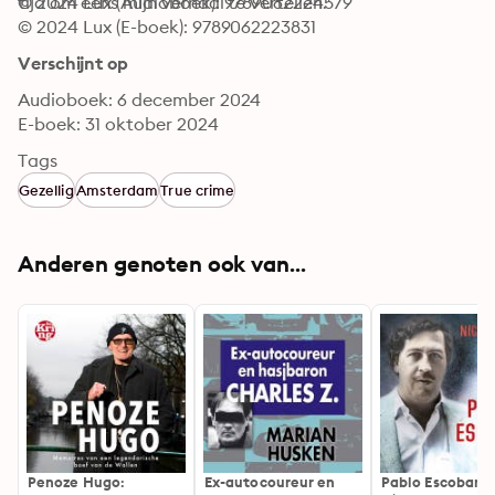
tijd om eens míjn verhaal te vertellen.'
© 2024 Lux (Audioboek): 9789062224579
© 2024 Lux (E-boek): 9789062223831
Verschijnt op
Audioboek: 6 december 2024
E-boek: 31 oktober 2024
Tags
Gezellig
Amsterdam
True crime
Anderen genoten ook van...
Penoze Hugo:
Ex-autocoureur en
Pablo Escobar