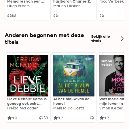
Memoires van een
hasjbaron Charles Z.
Nico Verbeek
legendarische boef
Hugo Broers
Marian Husken
van de Wallen
Anderen begonnen met deze
Bekijk alle
titels
titels
Lieve Debbie: Soms is
Al het blauw van de
Wat moed dat 
genoeg ook echt
hemel
mijn leven in fl
genoeg...
Freida McFadden
Mélissa Da Costa
Simon Keizer
4.3
4.7
4.7