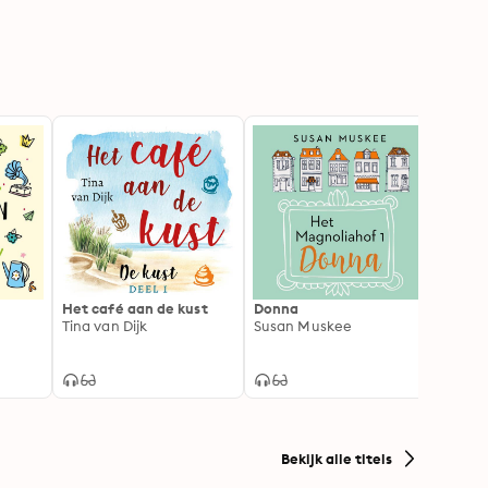
Het café aan de kust
Donna
Foodt
Tina van Dijk
Susan Muskee
Saski
Bekijk alle titels