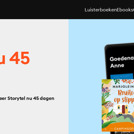
Luisterboeken
Ebooks
u 45
eer Storytel nu 45 dagen