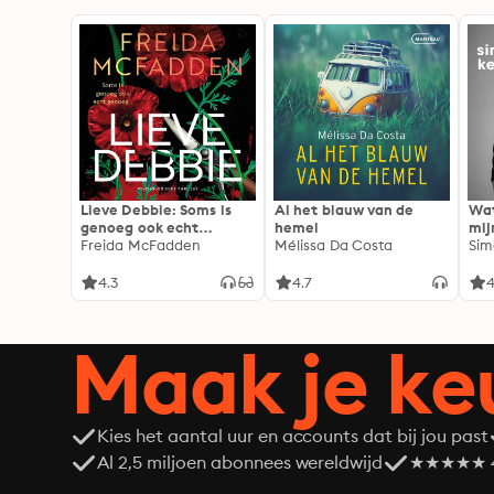
Lieve Debbie: Soms is
Al het blauw van de
Wat
genoeg ook echt
hemel
mij
genoeg...
Freida McFadden
Mélissa Da Costa
Sim
4.3
4.7
4
Maak je ke
Kies het aantal uur en accounts dat bij jou past
Al 2,5 miljoen abonnees wereldwijd
★★★★★ 4,