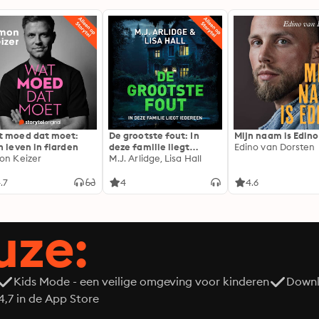
 moed dat moet:
De grootste fout: In
Mijn naam is Edino
n leven in flarden
deze familie liegt
Edino van Dorsten
on Keizer
iedereen
M.J. Arlidge, Lisa Hall
.7
4
4.6
uze:
Kids Mode - een veilige omgeving voor kinderen
Downl
7 in de App Store