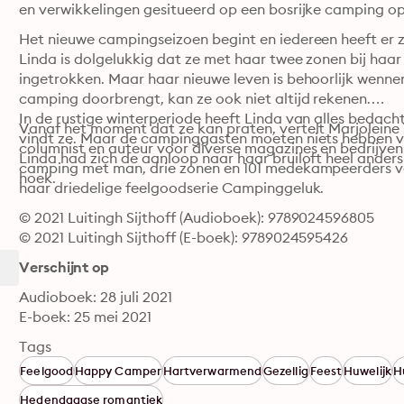
en verwikkelingen gesitueerd op een bosrijke camping o
Het nieuwe campingseizoen begint en iedereen heeft er zin 
Linda is dolgelukkig dat ze met haar twee zonen bij haar 
ingetrokken. Maar haar nieuwe leven is behoorlijk wenn
camping doorbrengt, kan ze ook niet altijd rekenen.

In de rustige winterperiode heeft Linda van alles bedac
Vanaf het moment dat ze kan praten, vertelt Marjoleine Te
vindt ze. Maar de campinggasten moeten niets hebben v
columnist en auteur voor diverse magazines en bedrijven. 
Linda had zich de aanloop naar haar bruiloft heel anders 
camping met man, drie zonen en 101 medekampeerders v
hoek.
haar driedelige feelgoodserie Campinggeluk.
© 2021 Luitingh Sijthoff (Audioboek): 9789024596805
© 2021 Luitingh Sijthoff (E-boek): 9789024595426
Verschijnt op
Audioboek: 28 juli 2021
E-boek: 25 mei 2021
Tags
Feelgood
Happy Camper
Hartverwarmend
Gezellig
Feest
Huwelijk
H
Hedendaagse romantiek