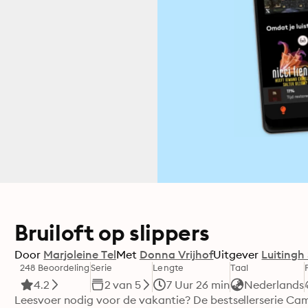
Bruiloft op slippers
Door
Marjoleine Tel
Met
Donna Vrijhof
Uitgever
Luitingh 
248 Beoordeling
Serie
Lengte
Taal
4.2
2 van 5
7 Uur 26 min
Nederlands
Leesvoer nodig voor de vakantie? De bestsellerserie Camp