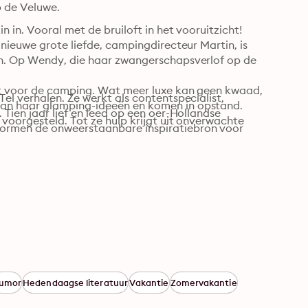
p de Veluwe.
in. Vooral met de bruiloft in het vooruitzicht! 
nieuwe grote liefde, campingdirecteur Martin, is 
en. Op Wendy, die haar zwangerschapsverlof op de 
ht voor de camping. Wat meer luxe kan geen kwaad, 
l verhalen. Ze werkt als contentspecialist, 
an haar glamping-ideeën en komen in opstand. 
Tien jaar lief en leed op een oer-Hollandse 
voorgesteld. Tot ze hulp krijgt uit onverwachte 
ormen de onweerstaanbare inspiratiebron voor 
umor
Hedendaagse literatuur
Vakantie
Zomervakantie