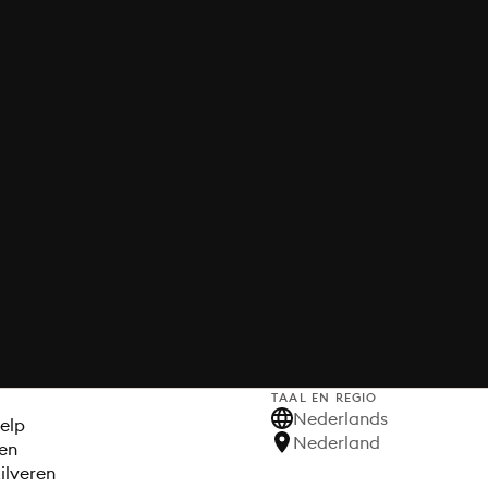
TAAL EN REGIO
S
Nederlands
elp
Nederland
en
ilveren