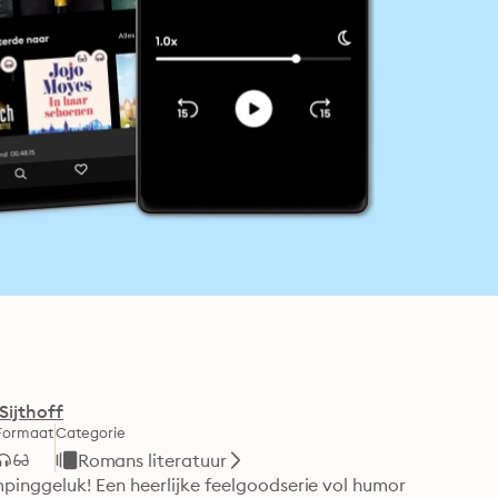
Sijthoff
Formaat
Categorie
Romans literatuur
inggeluk! Een heerlijke feelgoodserie vol humor 