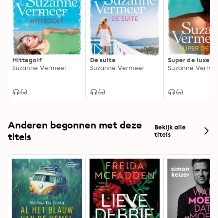
Hittegolf
De suite
Super de luxe
Suzanne Vermeer
Suzanne Vermeer
Suzanne Verme
Anderen begonnen met deze
Bekijk alle
titels
titels