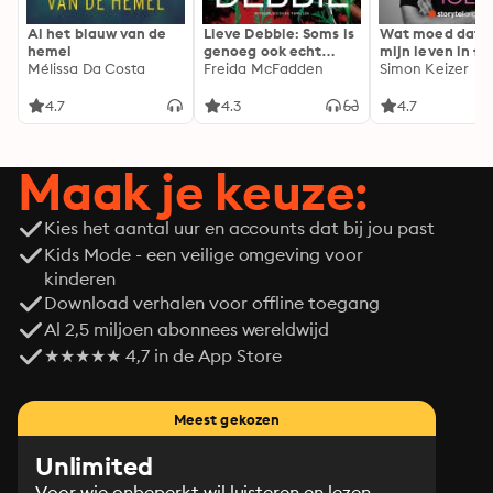
Al het blauw van de
Lieve Debbie: Soms is
Wat moed dat 
hemel
genoeg ook echt
mijn leven in fl
Mélissa Da Costa
genoeg...
Freida McFadden
Simon Keizer
4.7
4.3
4.7
Maak je keuze:
Kies het aantal uur en accounts dat bij jou past
Kids Mode - een veilige omgeving voor
kinderen
Download verhalen voor offline toegang
Al 2,5 miljoen abonnees wereldwijd
★★★★★ 4,7 in de App Store
Meest gekozen
Unlimited
Voor wie onbeperkt wil luisteren en lezen.