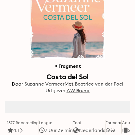
Fragment
Costa del Sol
Door
Suzanne Vermeer
Met
Beatrice van der Poel
Uitgever
AW Bruna
1877 Beoordeling
Lengte
Taal
Formaat
Catego
4.1
7 Uur 39 min
Nederlands
Sp