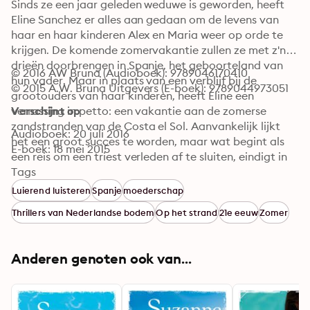
Sinds ze een jaar geleden weduwe is geworden, heeft 
Eline Sanchez er alles aan gedaan om de levens van 
haar en haar kinderen Alex en Maria weer op orde te 
krijgen. De komende zomervakantie zullen ze met z'n 
drieën doorbrengen in Spanje, het geboorteland van 
© 2016 AW Bruna (Audioboek): 9789046170410
hun vader. Maar in plaats van een verblijf bij de 
© 2015 A.W. Bruna Uitgevers (E-boek): 9789044973051
grootouders van haar kinderen, heeft Eline een 
verrassing in petto: een vakantie aan de zomerse 
Verschijnt op
zandstranden van de Costa el Sol. Aanvankelijk lijkt 
Audioboek: 20 juli 2016
het een groot succes te worden, maar wat begint als 
E-boek: 18 mei 2015
een reis om een triest verleden af te sluiten, eindigt in 
een gevecht op leven en dood...
Tags
Luierend luisteren
Spanje
moederschap
Thrillers van Nederlandse bodem
Op het strand
21e eeuw
Zomer
Anderen genoten ook van...