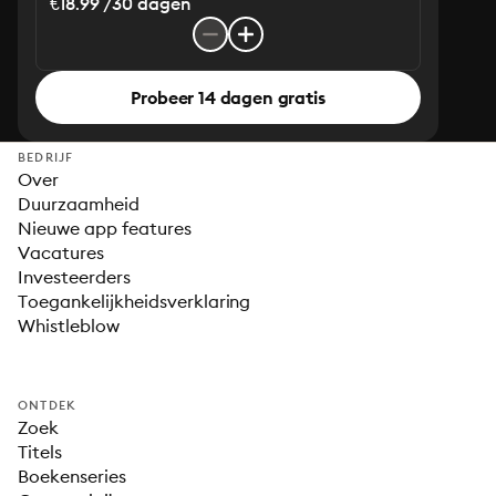
€18.99 /30 dagen
Probeer 14 dagen gratis
BEDRIJF
Over
Duurzaamheid
Nieuwe app features
Vacatures
Investeerders
Toegankelijkheidsverklaring
Whistleblow
ONTDEK
Zoek
Titels
Boekenseries