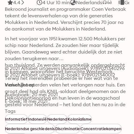
4.4
4 Uur 10 min
Nederlands
Ges
Bekroond journalist en programmaker Coen Verbraak 
tekent de levensverhalen op van drie generaties 
Molukkers in Nederland. Verschijnt precies 70 jaar na 
de aankomst van de Molukkers in Nederland.
In het voorjaar van 1951 kwamen 12.500 Molukkers per 
schip naar Nederland. Ze zouden hier maar tijdelijk 
blijven. Gaandeweg werd echter duidelijk dat ze niet 
zouden terugkeren naar

hun thuisland. Ze werden aanvankelijk ondergebracht 
© 2021 Alfabet uitgevers (Audioboek): 9789021340296
in kampen, waaronder het beruchte Westerbork. 
© 2021 Alfabet uitgevers (E-boek): 9789021340012
Terwijl het merendeel probeerde er hier wat van te 
maken, koesterden velen het verlangen naar huis. Een 
Verschijnt op
groot deel had als KNIL-soldaat deelgenomen aan de 
Audioboek: 20 mei 2021
Dekolonisatieoorlog en hun leven in de waagschaal 
E-boek: 18 mei 2021
gesteld voor Nederland – het land dat hen nu zo in de 
steek liet. Men voelde zich verraden, een gevoel dat bij 
Tags
sommigen leidde tot gewelddadig verzet. Nu, zeventig 
Informatief
Indonesië
Nederland
Kolonialisme
jaar na de aankomst van deze groep Molukkers, vertelt 
Nederlandse geschiedenis
Discriminatie
Concentratiekampen
Coen Verbraak de geschiedenis van deze bijzondere 