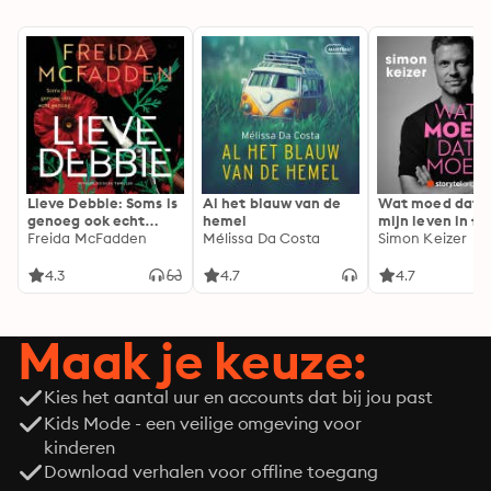
Lieve Debbie: Soms is
Al het blauw van de
Wat moed dat 
genoeg ook echt
hemel
mijn leven in fl
genoeg...
Freida McFadden
Mélissa Da Costa
Simon Keizer
4.3
4.7
4.7
Maak je keuze:
Kies het aantal uur en accounts dat bij jou past
Kids Mode - een veilige omgeving voor
kinderen
Download verhalen voor offline toegang