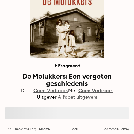
Fragment
De Molukkers: Een vergeten
geschiedenis
Door
Coen Verbraak
Met
Coen Verbraak
Uitgever
Alfabet uitgevers
371 Beoordeling
Lengte
Taal
Formaat
Categor