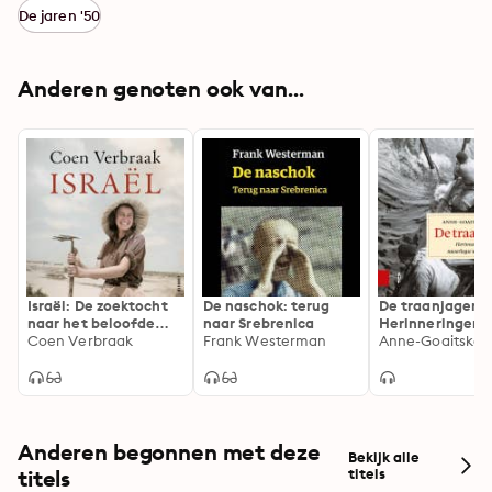
groep. De stemmen van drie generaties vertellen 
De jaren '50
samen een indringend en aangrijpend verhaal.
Anderen genoten ook van...
Israël: De zoektocht
De naschok: terug
De traanjagers:
naar het beloofde
naar Srebrenica
Herinneringen 
land
Coen Verbraak
Frank Westerman
naoorlogse
walvisvaarders
Anderen begonnen met deze
Bekijk alle
titels
titels