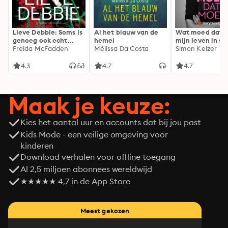
Lieve Debbie: Soms is
Al het blauw van de
Wat moed dat 
genoeg ook echt
hemel
mijn leven in fl
genoeg...
Freida McFadden
Mélissa Da Costa
Simon Keizer
4.3
4.7
4.7
Maak je keuze:
Kies het aantal uur en accounts dat bij jou past
Kids Mode - een veilige omgeving voor
kinderen
Download verhalen voor offline toegang
Al 2,5 miljoen abonnees wereldwijd
★★★★★ 4,7 in de App Store
Meest gekozen