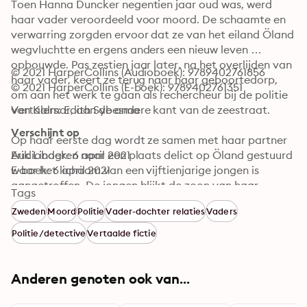
Toen Hanna Duncker negentien jaar oud was, werd 
haar vader veroordeeld voor moord. De schaamte en 
verwarring zorgden ervoor dat ze van het eiland Öland 
wegvluchtte en ergens anders een nieuw leven 
opbouwde. Pas zestien jaar later, na het overlijden van 
© 2021 HarperCollins (Audioboek): 9789402761856
haar vader, keert ze terug naar haar geboortedorp, 
© 2021 HarperCollins (E-boek): 9789402761351
om aan het werk te gaan als rechercheur bij de politie 
van Kalmar, aan de andere kant van de zeestraat.

Vertalers: Edith Sybesma
Verschijnt op
Op haar eerste dag wordt ze samen met haar partner 
Erik Lindgren naar een plaats delict op Öland gestuurd 
Audioboek: 6 april 2021
waar het lichaam van een vijftienjarige jongen is 
E-boek: 6 april 2021
aangetroffen. De jongen blijkt de zoon van haar 
Tags
jeugdvriendin te zijn. De zaak trekt de aandacht van 
Zweden
Moord
Politie
Vader-dochter relaties
Vaders
veel bewoners, die Hanna's terugkeer niet allemaal 
waarderen, getuige de dreigende, anonieme 
Politie/detective
Vertaalde fictie
telefoontjes die ze krijgt. Wat is er precies aan de hand 
op het eiland?
Anderen genoten ook van...