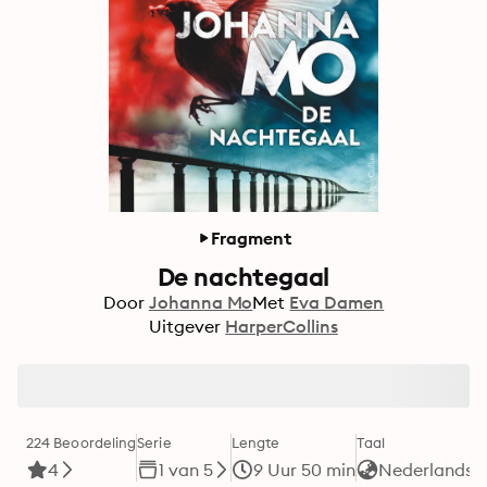
Fragment
De nachtegaal
Door
Johanna Mo
Met
Eva Damen
Uitgever
HarperCollins
224 Beoordeling
Serie
Lengte
Taal
F
4
1 van 5
9 Uur 50 min
Nederlands