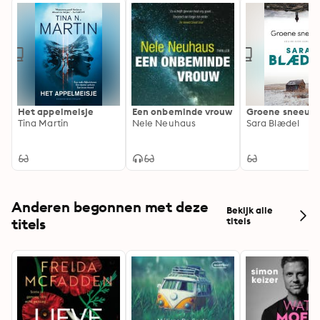
Het appelmeisje
Een onbeminde vrouw
Groene sneeuw
Tina Martin
Nele Neuhaus
Sara Blædel
Anderen begonnen met deze
Bekijk alle
titels
titels