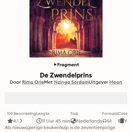
Fragment
De Zwendelprins
Door
Rima Orie
Met
Nzinga Sordam
Uitgever
Moon
109 Beoordeling
Lengte
Taal
Formaat
Catego
4.1
11 Uur 45 min
Nederlands
You
Als nieuwsgierige keukenhulp is de zeventienjarige 