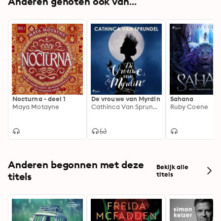
Anderen genoten ook van...
Nocturna - deel 1
De vrouwe van Myrdin
Sahana
Maya Motayne
Cathinca Van Sprundel
Ruby Coene
Anderen begonnen met deze
Bekijk alle
titels
titels