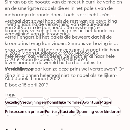
Simran op de hoogte van de meest kleurrijke verhalen 
en de smerigste roddels die er in het paleis van de 
maharadja de ronde doen. Toch is er slechts één 
verhaal dat zowel haar als de rest van de bevolking 
Twintig jaar na de verdwijning van de Suryaanse 
van Suryan in de ban houdt: de mysterieuze 
kroonprins, verschijnt er een prins uit het koude en 
verdwijning van de kroonprins.
verre Fengart bij het paleis die beweert dat hij de 
kroonprins terug kan vinden. Simrans verbazing is 
groot wanneer hij haar om een gunst vraagt die haar 
© 2022 Moon (Audioboek): 9789048866045
hele leven kan veranderen. Ze snakt er al haar hele 
© 2019 Moon (E-boek): 9789048846948
leven naar om de wereld buiten het paleis te 
ontdekken, maar kan ze deze prins wel vertrouwen? Of 
Verschijnt op
zijn zijn plannen helemaal niet zo nobel als ze lijken?
Audioboek: 11 maart 2022
E-boek: 18 april 2019
Tags
Gezellig
Verdwijningen
Koninklijke families
Avontuur
Magie
Prinsessen en prinsen
Fantasy
Kastelen
Spanning voor kinderen