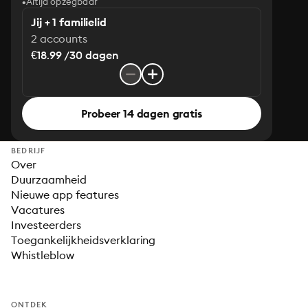
Altijd opzegbaar
Jij + 1 familielid
2 accounts
€18.99 /30 dagen
Probeer 14 dagen gratis
BEDRIJF
Over
Duurzaamheid
Nieuwe app features
Vacatures
Investeerders
Toegankelijkheidsverklaring
Whistleblow
ONTDEK