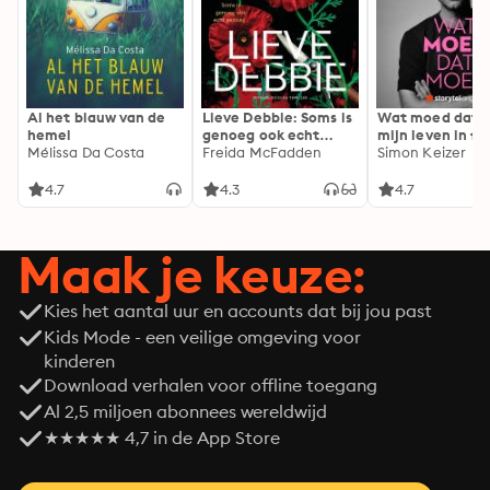
Al het blauw van de
Lieve Debbie: Soms is
Wat moed dat 
hemel
genoeg ook echt
mijn leven in fl
Mélissa Da Costa
genoeg...
Freida McFadden
Simon Keizer
4.7
4.3
4.7
Maak je keuze:
Kies het aantal uur en accounts dat bij jou past
Kids Mode - een veilige omgeving voor
kinderen
Download verhalen voor offline toegang
Al 2,5 miljoen abonnees wereldwijd
★★★★★ 4,7 in de App Store