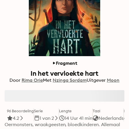
Fragment
In het vervloekte hart
Door
Rima Orie
Met
Nzinga Sordam
Uitgever
Moon
96 Beoordeling
Serie
Lengte
Taal
Fo
4.2
1 van 2
14 Uur 41 min
Nederlands
Oermonsters, wraakgeesten, bloedkinderen. Allemaal 