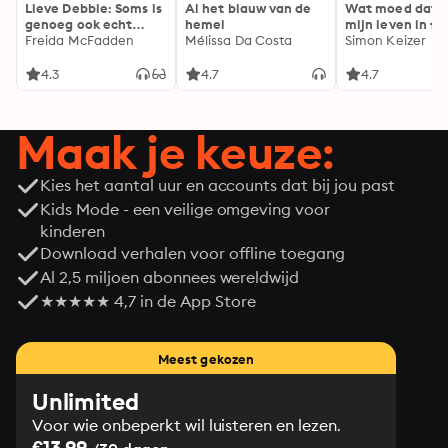
Lieve Debbie: Soms is
Al het blauw van de
Wat moed dat 
genoeg ook echt
hemel
mijn leven in fl
genoeg...
Freida McFadden
Mélissa Da Costa
Simon Keizer
4.3
4.7
4.7
Maak je keuze:
Kies het aantal uur en accounts dat bij jou past
Kids Mode - een veilige omgeving voor
kinderen
Download verhalen voor offline toegang
Al 2,5 miljoen abonnees wereldwijd
★★★★★ 4,7 in de App Store
Meest gekozen
Unlimited
Voor wie onbeperkt wil luisteren en lezen.
€13.99