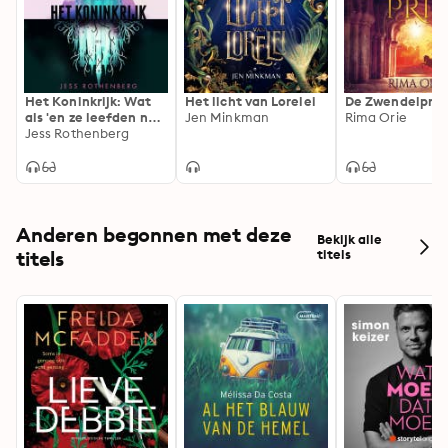
Het Koninkrijk: Wat
Het licht van Lorelei
De Zwendelprin
als 'en ze leefden nog
Jen Minkman
Rima Orie
lang en gelukkig' niet
Jess Rothenberg
zo mooi is als het
lijkt?
Anderen begonnen met deze
Bekijk alle
titels
titels