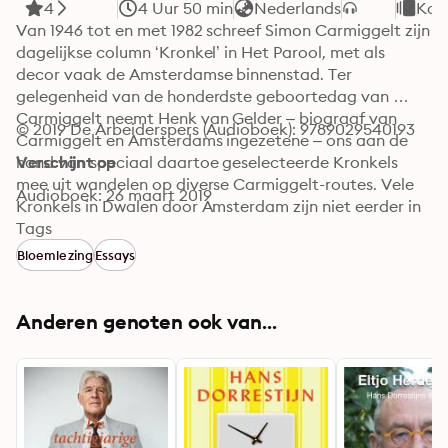
4
4 Uur 50 min
Nederlands
Kor
Van 1946 tot en met 1982 schreef Simon Carmiggelt zijn 
dagelijkse column ‘Kronkel’ in Het Parool, met als 
decor vaak de Amsterdamse binnenstad. Ter 
gelegenheid van de honderdste geboortedag van 
Carmiggelt neemt Henk van Gelder – biograaf van 
© 2019 De Arbeiderspers (Audioboek): 9789029540193
Carmiggelt en Amsterdams ingezetene – ons aan de 
hand van speciaal daartoe geselecteerde Kronkels 
Verschijnt op
mee uit wandelen op diverse Carmiggelt-routes. Vele 
Audioboek: 26 maart 2019
Kronkels in Dwalen door Amsterdam zijn niet eerder in 
boekvorm gepubliceerd. Met zijn subtiel geschreven, 
Tags
hilarische en tragikomische verhaaltjes, – gedrenkt in 
Bloemlezing
Essays
ironie en melancholie – legt Carmiggelt messcherp het 
menselijk tekort bloot.
Anderen genoten ook van...