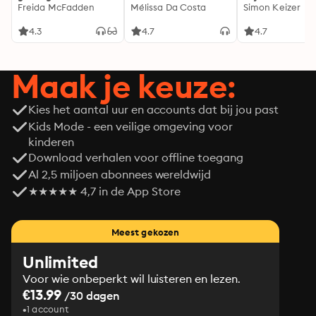
genoeg...
Freida McFadden
Mélissa Da Costa
Simon Keizer
4.3
4.7
4.7
Maak je keuze:
Kies het aantal uur en accounts dat bij jou past
Kids Mode - een veilige omgeving voor
kinderen
Download verhalen voor offline toegang
Al 2,5 miljoen abonnees wereldwijd
★★★★★ 4,7 in de App Store
Meest gekozen
Unlimited
Voor wie onbeperkt wil luisteren en lezen.
€13.99
/30 dagen
1 account