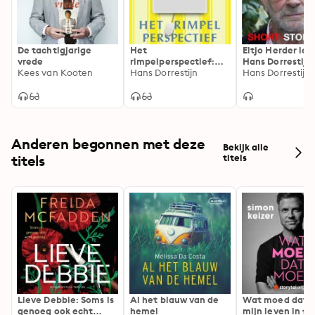
De tachtigjarige
Het
Eltjo Herder lee
vrede
rimpelperspectief:
Hans Dorrestijns
Kees van Kooten
Hoe overleef ik mijn
Hans Dorrestijn
en leed
Hans Dorrestijn
oude dag?
Anderen begonnen met deze
Bekijk alle
titels
titels
Lieve Debbie: Soms is
Al het blauw van de
Wat moed dat 
genoeg ook echt
hemel
mijn leven in fl