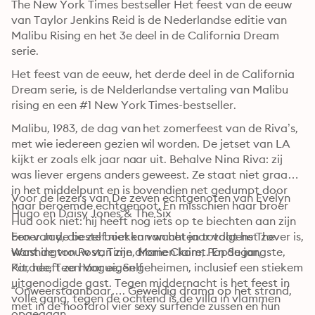
The New York Times bestseller Het feest van de eeuw 
van Taylor Jenkins Reid is de Nederlandse editie van 
Malibu Rising en het 3e deel in de California Dream 
serie.
Het feest van de eeuw, het derde deel in de California 
Dream serie, is de Nelderlandse vertaling van Malibu 
rising en een #1 New York Times-bestseller.
Malibu, 1983, de dag van het zomerfeest van de Riva’s, 
met wie iedereen gezien wil worden. De jetset van LA 
kijkt er zoals elk jaar naar uit. Behalve Nina Riva: zij 
was liever ergens anders geweest. Ze staat niet graag 
in het middelpunt en is bovendien net gedumpt door 
Voor de lezers van De zeven echtgenoten van Evelyn 
haar beroemde echtgenoot. En misschien haar broer 
Hugo en Daisy Jones & The Six
Hud ook niet: hij heeft nog iets op te biechten aan zijn 
broer Jay, die zelf niet kan wachten totdat het zover is, 
Een van de beste boeken van het jaar volgens The 
want de vrouw van zijn dromen komt. En de jongste, 
Washington Post, Time, Marie Claire, PopSugar, 
Kit, heeft zo haar eigen geheimen, inclusief een stiekem 
Parade, Teen Vogue, Self
uitgenodigde gast. Tegen middernacht is het feest in 
“Onweerstaanbaar…. Geweldig drama op het strand, 
volle gang, tegen de ochtend is de villa in vlammen 
met in de hoofdrol vier sexy surfende zussen en hun 
opgegaan…