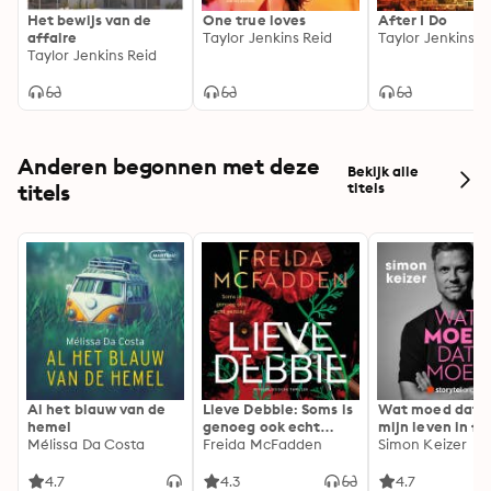
Het bewijs van de
One true loves
After I Do
affaire
Taylor Jenkins Reid
Taylor Jenkins R
Taylor Jenkins Reid
Anderen begonnen met deze
Bekijk alle
titels
titels
Al het blauw van de
Lieve Debbie: Soms is
Wat moed dat 
hemel
genoeg ook echt
mijn leven in fl
Mélissa Da Costa
genoeg...
Freida McFadden
Simon Keizer
4.7
4.3
4.7