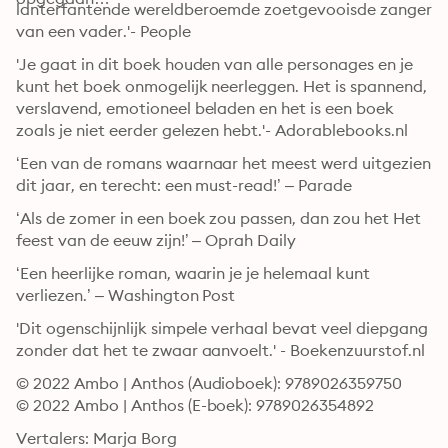
lanterfantende wereldberoemde zoetgevooisde zanger 
van een vader.'- People
'Je gaat in dit boek houden van alle personages en je 
kunt het boek onmogelijk neerleggen. Het is spannend, 
verslavend, emotioneel beladen en het is een boek 
zoals je niet eerder gelezen hebt.'- Adorablebooks.nl
‘Een van de romans waarnaar het meest werd uitgezien 
dit jaar, en terecht: een must-read!’ – Parade
‘Als de zomer in een boek zou passen, dan zou het Het 
feest van de eeuw zijn!’ – Oprah Daily
‘Een heerlijke roman, waarin je je helemaal kunt 
verliezen.’ – Washington Post
'Dit ogenschijnlijk simpele verhaal bevat veel diepgang 
zonder dat het te zwaar aanvoelt.' - Boekenzuurstof.nl
© 2022 Ambo | Anthos (Audioboek): 9789026359750
© 2022 Ambo | Anthos (E-boek): 9789026354892
Vertalers: Marja Borg