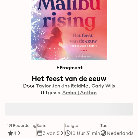
Fragment
Het feest van de eeuw
Door
Taylor Jenkins Reid
Met
Carly Wijs
Uitgever
Ambo | Anthos
191 Beoordeling
Serie
Lengte
Taal
F
4
3 van 5
10 Uur 31 min
Nederlands