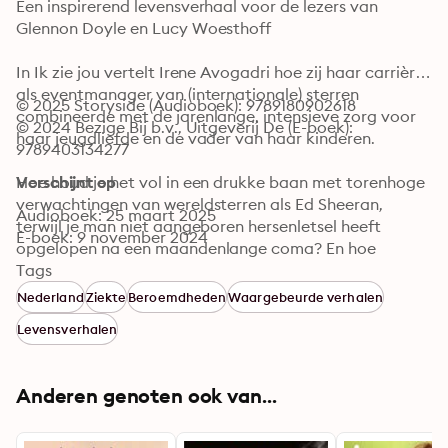
Een inspirerend levensverhaal voor de lezers van 
Glennon Doyle en Lucy Woesthoff 

In Ik zie jou vertelt Irene Avogadri hoe zij haar carrière 
als eventmanager van (internationale) sterren 
© 2025 Storyside (Audioboek): 9789180902618
combineerde met de jarenlange, intensieve zorg voor 
© 2024 Bezige Bij b.v., Uitgeverij De (E-boek): 
haar jeugdliefde en de vader van haar kinderen. 

9789403134277
Hoe houd je het vol in een drukke baan met torenhoge 
Verschijnt op
verwachtingen van wereldsterren als Ed Sheeran, 
Audioboek: 25 maart 2025
terwijl je man niet aangeboren hersenletsel heeft 
E-boek: 9 november 2024
opgelopen na een maandenlange coma? En hoe 
combineer je het organiseren van de bruiloft van een 
Tags
beroemd glamourkoppel met een hoofd dat 
Nederland
Ziekte
Beroemdheden
Waargebeurde verhalen
overstroomt van zorg over een partner die zo 
Levensverhalen
kwetsbaar is dat hij zomaar weer naar het ziekenhuis 
zou moeten? 

Anderen genoten ook van...
Irenes verhaal gaat over het balanceren tussen 
uitersten: haar verantwoordelijkheden als ondernemer, 
als moeder en als mantelzorger van haar partner. 