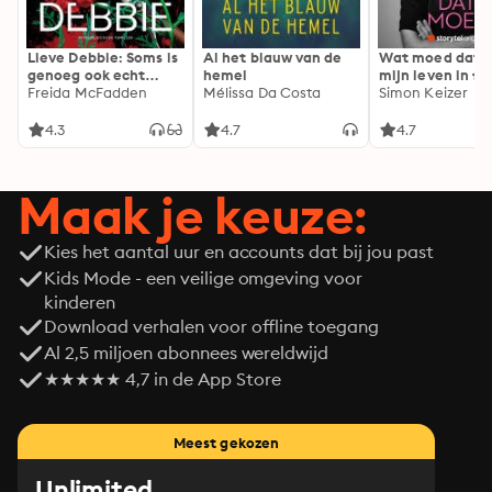
Lieve Debbie: Soms is
Al het blauw van de
Wat moed dat 
genoeg ook echt
hemel
mijn leven in fl
genoeg...
Freida McFadden
Mélissa Da Costa
Simon Keizer
4.3
4.7
4.7
Maak je keuze:
Kies het aantal uur en accounts dat bij jou past
Kids Mode - een veilige omgeving voor
kinderen
Download verhalen voor offline toegang
Al 2,5 miljoen abonnees wereldwijd
★★★★★ 4,7 in de App Store
Meest gekozen
Unlimited