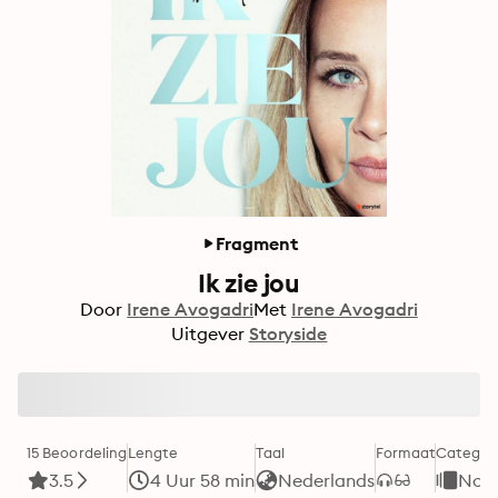
Fragment
Ik zie jou
Door
Irene Avogadri
Met
Irene Avogadri
Uitgever
Storyside
15 Beoordeling
Lengte
Taal
Formaat
Categor
3.5
4 Uur 58 min
Nederlands
Non-