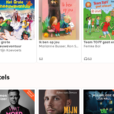
 grote
Ik ben op jou
Team TOFF gaat er
euwavontuur
Marianne Busser, Ron Schröder
Femke Bol
tijn Koevoets
els