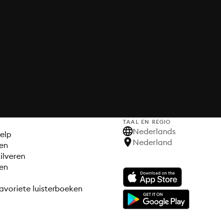
TAAL EN REGIO
S
Nederlands
elp
Nederland
en
ilveren
en
avoriete luisterboeken