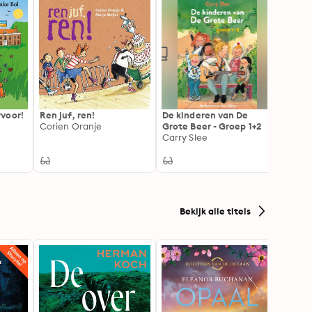
voor!
Ren juf, ren!
De kinderen van De
Encan
Corien Oranje
Grote Beer - Groep 1+2
Disne
Carry Slee
Bekijk alle titels