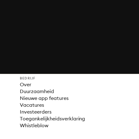
BEDRIJF
Over
Duurzaamheid
Nieuwe app features
Vacatures
Investeerders
Toegankelijkheidsverklaring
Whistleblow