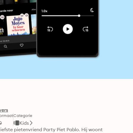
vers
ormaat
Categorie
Kids
iefste pietenvriend Party Piet Pablo. Hij woont 