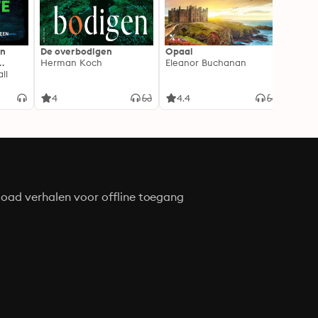
In
De overbodigen
Opaal
De No
Herman Koch
Eleanor Buchanan
Zeven
ll
gehei
Soray
liefde
4
4.4
4.3
oad verhalen voor offline toegang