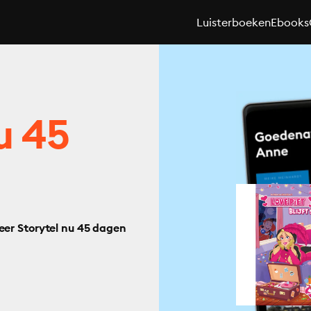
Luisterboeken
Ebooks
u 45
eer Storytel nu 45 dagen