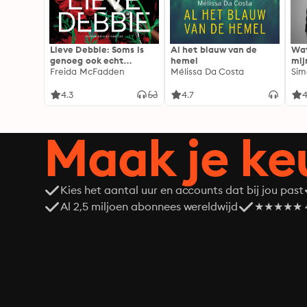
Lieve Debbie: Soms is
Al het blauw van de
Wat
genoeg ook echt
hemel
mij
genoeg...
Freida McFadden
Mélissa Da Costa
Sim
4.3
4.7
4
Maak je ke
Kies het aantal uur en accounts dat bij jou past
Al 2,5 miljoen abonnees wereldwijd
★★★★★ 4,