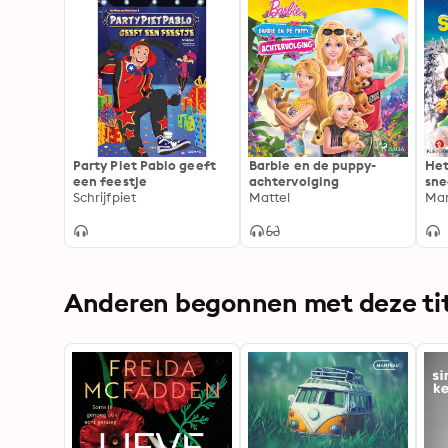
Party Piet Pablo geeft
Barbie en de puppy-
Het
een feestje
achtervolging
sne
Schrijfpiet
Mattel
Mar
Anderen begonnen met deze tit