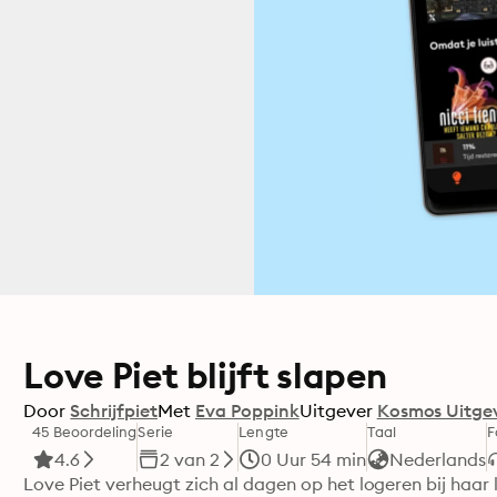
Love Piet blijft slapen
Door
Schrijfpiet
Met
Eva Poppink
Uitgever
Kosmos Uitge
45 Beoordeling
Serie
Lengte
Taal
F
4.6
2 van 2
0 Uur 54 min
Nederlands
Love Piet verheugt zich al dagen op het logeren bij haar l