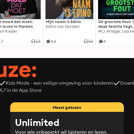
 moed dat moet:
Mijn naam is Edino
De grootste fout: 
n leven in flarden
Edino van Dorsten
deze familie liegt
on Keizer
iedereen
M.J. Arlidge, Lisa Ha
.7
4.6
4
uze:
Kids Mode - een veilige omgeving voor kinderen
Downl
7 in de App Store
Meest gekozen
Unlimited
Voor wie onbeperkt wil luisteren en lezen.