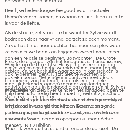
boswachter in de hoofdrol
Heerlijke hedendaagse feelgood waarin actuele 
thema’s voorbijkomen, en waarin natuurlijk ook ruimte 
is voor de liefde.
Als de stoere, zelfstandige boswachter Sylvie wordt 
bedrogen door haar vriend, aarzelt ze geen moment. 
Ze verhuist met haar dochter Ties naar een plek waar 
ze een nieuwe baan kan krijgen en zweert nooit meer 
aan een relatie te beginnen. Boswachterij De Grote 
Freek, de eigenaar van het landgoed, is mensenschuw, 
Weijde, op de Utrechtse Heuvelrug, is een prachtig 
eenzelvig en een beetje wereldvreemd, maar tegelijk 
gebied, en het boshuisje waar ze zo in kan trekken is 
ook hyperintelligent. Hij zit niet te wachten op 
ook een bonus. Het enige minpunt: ze moet de als 
bemoeienis van buitenaf, maar als er criminele 
moeilijk bekend staande eigenaar van landgoed 
activiteiten op zijn landgoed plaatsvinden en hij Sylvies 
Woudenbergh zien over te halen het landgoed open te 
In de pers
hulp heel hard nodig heeft, moet hij wel uit zijn schulp 
stellen voor recreanten.
komen. Het gaat hem beter af dan hij had gedacht, al 
‘Van Laren ziet kans de emoties van haar personages 
is hij ervan overtuigd dat hij zich beter verre van 
uitstekend in woorden te vatten. Bovendien zijn de 
andere mensen kan houden. Vooral van zo’n leuke 
personages prima gekarakteriseerd, niet overdreven 
vrouw als Sylvie.
geromantiseerd, nergens opgepoetst, maar échte 
mensen.’ NBD Biblion
‘Heerlijk voor op het strand of onder de parasol!’ De 