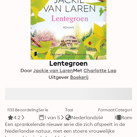
Lentegroen
Door
Jackie van Laren
Met
Charlotte Lap
Uitgever
Boekerij
1133 Beoordeling
Serie
Taal
Formaat
Categorie
4.2
1 van 5
Nederlands
Roman
Een sprankelende nieuwe serie die zich afspeelt in de 
Nederlandse natuur, met een stoere vrouwelijke 