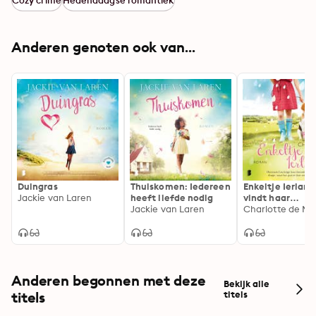
Cozy crime
Hedendaagse romantiek
Anderen genoten ook van...
Duingras
Thuiskomen: Iedereen
Enkeltje Ierland
Jackie van Laren
heeft liefde nodig
vindt haar
Jackie van Laren
droombaan in e
Charlotte de M
idyllisch dorpje
hoe gaat ze daa
de ware vinden
Anderen begonnen met deze
Bekijk alle
titels
titels