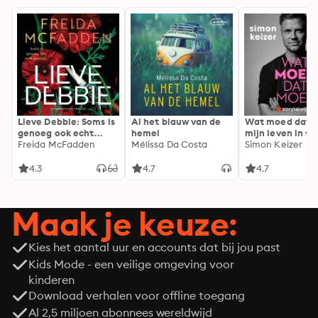
Lieve Debbie: Soms is
Al het blauw van de
Wat moed dat 
genoeg ook echt
hemel
mijn leven in fl
genoeg...
Freida McFadden
Mélissa Da Costa
Simon Keizer
4.3
4.7
4.7
Maak je keuze:
Kies het aantal uur en accounts dat bij jou past
Kids Mode - een veilige omgeving voor
kinderen
Download verhalen voor offline toegang
Al 2,5 miljoen abonnees wereldwijd