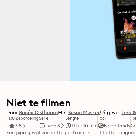
Niet te filmen
Door
Renée Olsthoorn
Met
Susan Muskee
Uitgever
Lind 
130 Beoordeling
Serie
Lengte
Taal
Fo
3.8
1 van 8
1 Uur 10 min
Nederlands
Een giga geval van vette pech maakt dat Lotte Langerak,