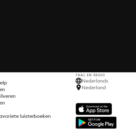
TAAL EN REGIO
S
Nederlands
elp
Nederland
en
ilveren
en
avoriete luisterboeken