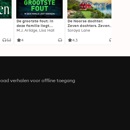
De grootste fout: In
De Noorse dochter:
Doe n
deze familie liegt
Zeven dochters. Zeven
Alex 
iedereen
M.J. Arlidge, Lisa Hall
geheimen. Zeven
Soraya Lane
liefdes.
4
4.3
4.4
oad verhalen voor offline toegang