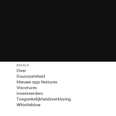
BEDRIJF
Over
Duurzaamheid
Nieuwe app features
Vacatures
Investeerders
Toegankelijkheidsverklaring
Whistleblow