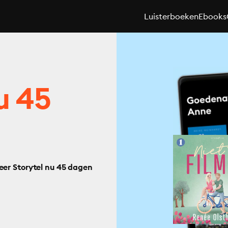
Luisterboeken
Ebooks
u 45
eer Storytel nu 45 dagen