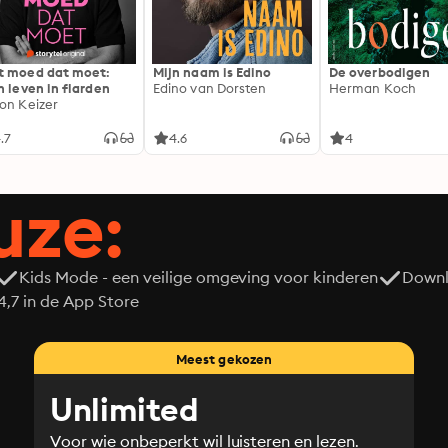
 moed dat moet:
Mijn naam is Edino
De overbodigen
n leven in flarden
Edino van Dorsten
Herman Koch
on Keizer
.7
4.6
4
uze:
Kids Mode - een veilige omgeving voor kinderen
Downl
7 in de App Store
Meest gekozen
Unlimited
Voor wie onbeperkt wil luisteren en lezen.