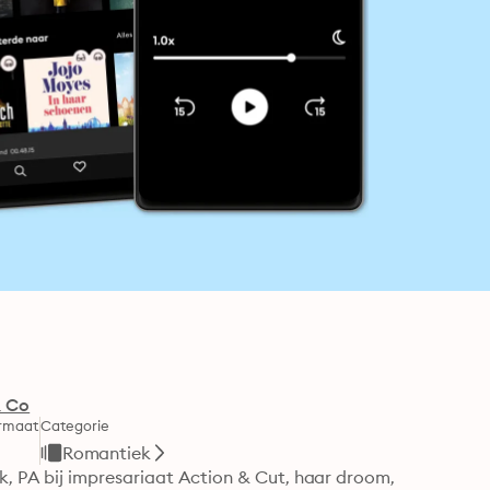
& Co
rmaat
Categorie
Romantiek
 PA bij impresariaat Action & Cut, haar droom, 