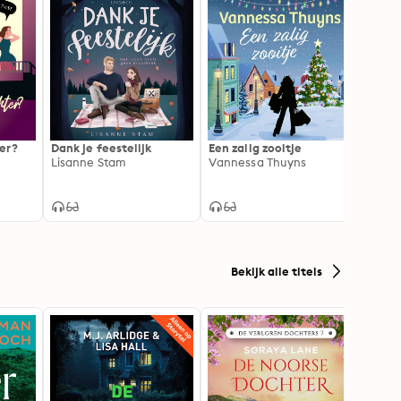
er?
Dank je feestelijk
Een zalig zooitje
Lekke
Lisanne Stam
Vannessa Thuyns
Mirja
Bekijk alle titels