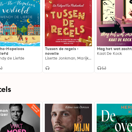
ho-Hopeloos
Tussen de regels -
Mag het wat zacht
liefd
novelle
Kaat De Kock
dy de Liefde
Lisette Jonkman, Marijke Vos, Gillian King, Vannessa Thuyns, Susan Muskee
els