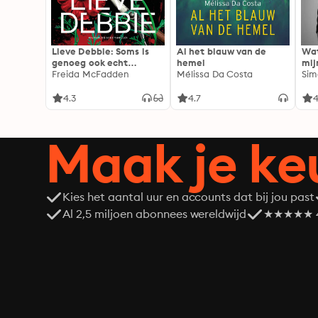
Lieve Debbie: Soms is
Al het blauw van de
Wat
genoeg ook echt
hemel
mij
genoeg...
Freida McFadden
Mélissa Da Costa
Sim
4.3
4.7
4
Maak je ke
Kies het aantal uur en accounts dat bij jou past
Al 2,5 miljoen abonnees wereldwijd
★★★★★ 4,