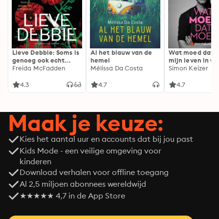
Lieve Debbie: Soms is
Al het blauw van de
Wat moed dat 
genoeg ook echt
hemel
mijn leven in fl
genoeg...
Freida McFadden
Mélissa Da Costa
Simon Keizer
4.3
4.7
4.7
Maak je keuze:
Kies het aantal uur en accounts dat bij jou past
Kids Mode - een veilige omgeving voor
kinderen
Download verhalen voor offline toegang
Al 2,5 miljoen abonnees wereldwijd
★★★★★ 4,7 in de App Store