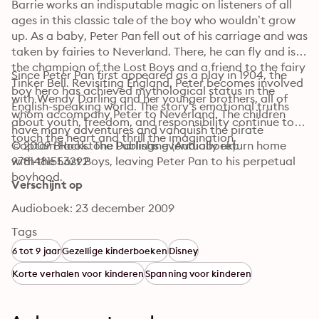
Barrie works an indisputable magic on listeners of all 
ages in this classic tale of the boy who wouldn’t grow 
up. As a baby, Peter Pan fell out of his carriage and was 
taken by fairies to Neverland. There, he can fly and is 
the champion of the Lost Boys and a friend to the fairy 
Since Peter Pan first appeared as a play in 1904, the 
Tinker Bell. Revisiting England, Peter becomes involved 
boy hero has achieved mythological status in the 
with Wendy Darling and her younger brothers, all of 
English-speaking world. The story’s emotional truths 
whom accompany Peter to Neverland. The children 
about youth, freedom, and responsibility continue to 
have many adventures and vanquish the pirate 
touch the heart and thrill the imagination.
Captain Hook. The Darlings eventually return home 
© 2009 Blackstone Publishing (Audioboek): 
with the Lost Boys, leaving Peter Pan to his perpetual 
9781481553292
boyhood.
Verschijnt op
Audioboek: 23 december 2009
Tags
6 tot 9 jaar
Gezellige kinderboeken
Disney
Korte verhalen voor kinderen
Spanning voor kinderen