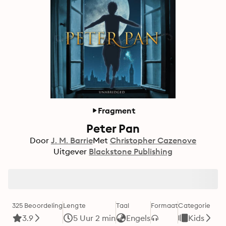
Fragment
Peter Pan
Door
J. M. Barrie
Met
Christopher Cazenove
Uitgever
Blackstone Publishing
325 Beoordeling
Lengte
Taal
Formaat
Categorie
3.9
5 Uur 2 min
Engels
Kids