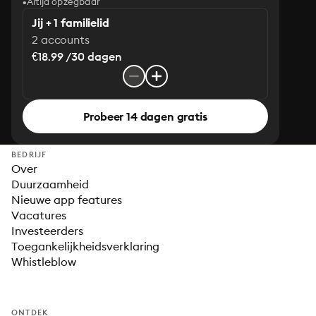
Altijd opzegbaar
Jij + 1 familielid
2 accounts
€18.99 /30 dagen
Probeer 14 dagen gratis
BEDRIJF
Over
Duurzaamheid
Nieuwe app features
Vacatures
Investeerders
Toegankelijkheidsverklaring
Whistleblow
ONTDEK