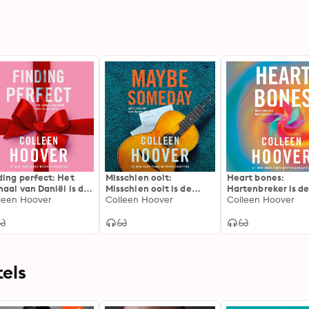
ding perfect: Het
Misschien ooit:
Heart bones:
haal van Daniël is de
Misschien ooit is de
Hartenbreker is d
erlandse uitgave
leen Hoover
Nederlandse uitgave
Colleen Hoover
Nederlandse uitg
Colleen Hoover
 Finding Perfect
van Maybe Someday
van Heart Bones
els