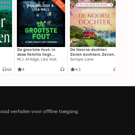
De grootste fout: In
De Noorse dochter:
Doe n
deze familie liegt
Zeven dochters. Zeven
Alex 
iedereen
M.J. Arlidge, Lisa Hall
geheimen. Zeven
Soraya Lane
liefdes.
4
4.3
4.4
oad verhalen voor offline toegang