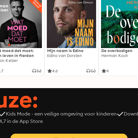
 moed dat moet:
Mijn naam is Edino
De overbodigen
n leven in flarden
Edino van Dorsten
Herman Koch
on Keizer
.7
4.6
4
uze:
Kids Mode - een veilige omgeving voor kinderen
Downl
7 in de App Store