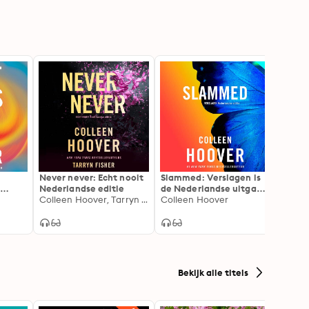
Never never: Echt nooit
Slammed: Verslagen is
Too la
e
Nederlandse editie
de Nederlandse uitgave
'Vuurg
ave
Colleen Hoover, Tarryn Fisher
van Slammed
Colleen Hoover
Neder
Colle
van 'T
Bekijk alle titels