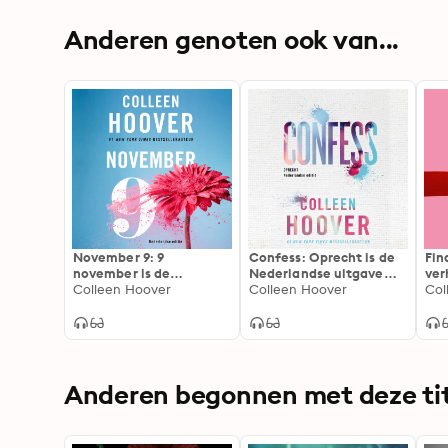
Anderen genoten ook van...
November 9: 9
Confess: Oprecht is de
Fin
november is de
Nederlandse uitgave
ver
Nederlandse uitgave
Colleen Hoover
van Confess
Colleen Hoover
Ned
Col
van November 9
van
Anderen begonnen met deze tit