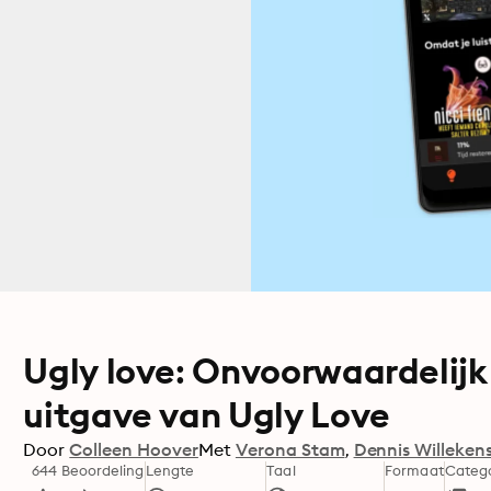
Ugly love: Onvoorwaardelijk
uitgave van Ugly Love
Door
Colleen Hoover
Met
Verona Stam
Dennis Willeken
644 Beoordeling
Lengte
Taal
Formaat
Categ