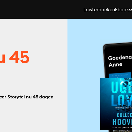
Luisterboeken
Ebooks
u 45
eer Storytel nu 45 dagen