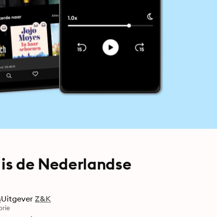
 is de Nederlandse
s
Uitgever
Z&K
orie