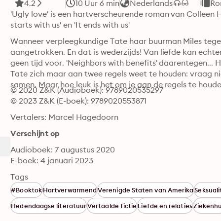
4.2
10 Uur 6 min
Nederlands
Ro
'Ugly love' is een hartverscheurende roman van Colleen Ho
starts with us' en 'It ends with us'
Wanneer verpleegkundige Tate haar buurman Miles tegen he
aangetrokken. En dat is wederzijds! Van liefde kan echter ge
geen tijd voor. 'Neighbors with benefits' daarentegen... 
Tate zich maar aan twee regels weet te houden: vraag n
samen. Maar hoe leuk is het om je aan de regels te houd
© 2020 Z&K (Audioboek): 9789020535297
© 2023 Z&K (E-boek): 9789020553871
Vertalers: Marcel Hagedoorn
Verschijnt op
Audioboek: 7 augustus 2020
E-boek: 4 januari 2023
Tags
#Booktok
Hartverwarmend
Verenigde Staten van Amerika
Seksuali
Hedendaagse literatuur
Vertaalde fictie
Liefde en relaties
Ziekenhu