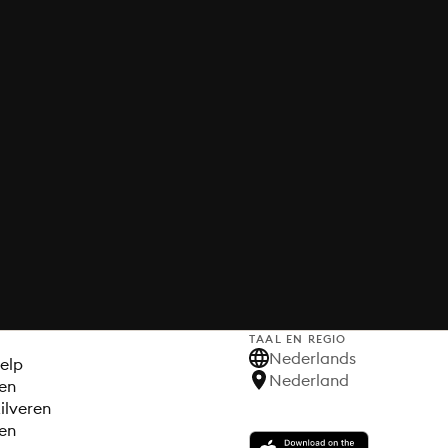
TAAL EN REGIO
S
Nederlands
elp
Nederland
en
ilveren
en