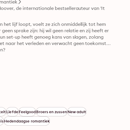
mantiek
over, de internationale bestsellerauteur van 'It 
t lijf loopt, voelt ze zich onmiddellijk tot hem 
en sprake zijn: hij wil geen relatie en zij heeft er 
Hun set-up heeft genoeg kans van slagen, zolang 
iet naar het verleden en verwacht geen toekomst 
en?
teit
Liefde
Feelgood
Broers en zussen
New adult
is
Hedendaagse romantiek