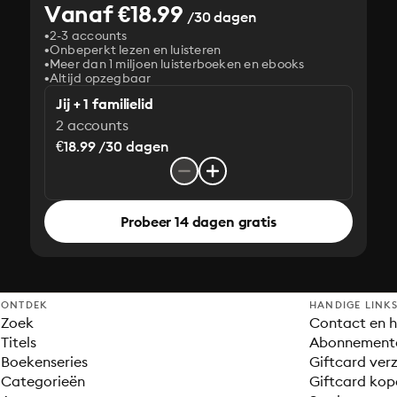
Vanaf €18.99
/30 dagen
2-3 accounts
Onbeperkt lezen en luisteren
Meer dan 1 miljoen luisterboeken en ebooks
Altijd opzegbaar
Jij + 1 familielid
2 accounts
€18.99 /30 dagen
Probeer 14 dagen gratis
ONTDEK
HANDIGE LINK
Zoek
Contact en h
Titels
Abonnement
Boekenseries
Giftcard verz
Categorieën
Giftcard kop