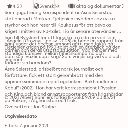
4.3
Svensk
Fakta og dokumentar
Som tjugotreårig korrespondent är Åsne Seierstad 
stationerad i Moskva. Tjetjenien invaderas av ryska 
styrkor och hon reser till Kaukasus för att bevaka 
kriget i mitten av 90-talet. Tio år senare återvänder 
hon till Ryssland för att försöka ta reda på vad som 
"Ängeln i Groznyj" (på sv. 2008) är både en rapport från 
hänt under det decennium som gått, med fokus på 
Tjetjenienkrigen på 1990-talet och en återblick på den 
barnen och deras utsatta situation. Vad händer med 
ständiga kampen mellan frihetskämparna och 
barn som växer upp i krig? Som vänjer sig vid våld och 
imperiet.
förlorar sin barndom?
Åsne Seierstad, prisbelönt norsk journalist och 
författare, fick ett stort genombrott med den 
uppmärksammade reportageboken "Bokhandlaren i 
Kabul" (2002). Hon har varit korrespondent i Ryssland 
och Kina och bland annat rapporterat från krigshärdar 
© 2021 Albert Bonniers förlag (E-bok): 9789100183721
på Balkan, i Afghanistan och Irak.
Oversettere: Jan Stolpe
Utgivelsesdato
E-bok: 7. januar 2021