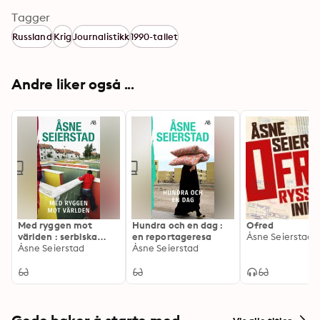
Tagger
Russland
Krig
Journalistikk
1990-tallet
Andre liker også ...
Med ryggen mot
Hundra och en dag :
Ofred
världen : serbiska
en reportageresa
Åsne Seierstad
porträtt
Åsne Seierstad
Åsne Seierstad