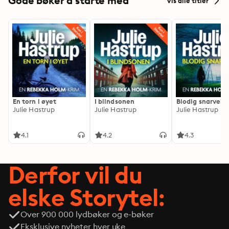
Gode bøker å starte med
Vis alle titler
En torn i øyet
I blindsonen
Blodig snarvei
Julie Hastrup
Julie Hastrup
Julie Hastrup
4.1
4.2
4.3
Derfor vil du
elske Storytel:
Over 900 000 lydbøker og e-bøker
Eksklusive nyheter hver uke