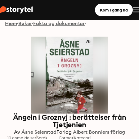
Kom i gang nå
Hjem
Bøker
Fakta og dokumentar
Ängeln i Groznyj : berättelser från
Tjetjenien
Av
Åsne Seierstad
Forlag
Albert Bonniers förlag
10 anmeldelser
Språk
Format
Kategori