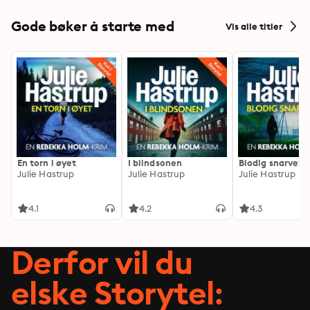
Gode bøker å starte med
Vis alle titler
En torn i øyet
I blindsonen
Blodig snarvei
Julie Hastrup
Julie Hastrup
Julie Hastrup
4.1
4.2
4.3
Derfor vil du
elske Storytel: