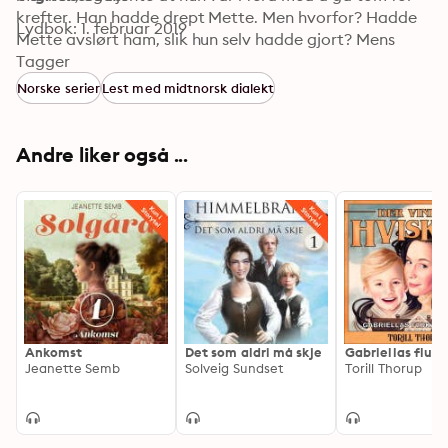
krefter. Han hadde drept Mette. Men hvorfor? Hadde 
Lydbok: 1. februar 2019
Mette avslørt ham, slik hun selv hadde gjort? Mens 
Helene løp, skrek hun etter hjelp, selv om hun visste at 
Tagger
ingen kunne høre de desperate ropene hennes.
Norske serier
Lest med midtnorsk dialekt
Andre liker også ...
Ankomst
Det som aldri må skje
Gabriellas flukt
Jeanette Semb
Solveig Sundset
Torill Thorup