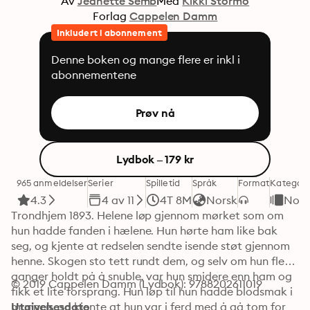
Av
Jeanette Semb
Med
Kikki Stormo
Forlag
Cappelen Damm
Inkludert i abonnement
Denne boken og mange flere er inkl i
abonnementene
Prøv nå
Lydbok – 179 kr
965 anmeldelser
Serier
Spilletid
Språk
Format
Kategori
4.3
4 av 11
4T 8M
Norsk
Nors
Trondhjem 1893. Helene løp gjennom mørket som om 
hun hadde fanden i hælene. Hun hørte ham like bak 
seg, og kjente at redselen sendte isende støt gjennom 
henne. Skogen sto tett rundt dem, og selv om hun flere 
ganger holdt på å snuble, var hun smidere enn ham og 
© 2019 Cappelen Damm (Lydbok): 9788202611019
fikk et lite forsprang. Hun løp til hun hadde blodsmak i 
munnen, og kjente at hun var i ferd med å gå tom for 
Utgivelsesdato