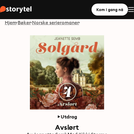
Kom i gang nå
Hjem
Bøker
Norske serieromaner
Utdrag
Avslørt