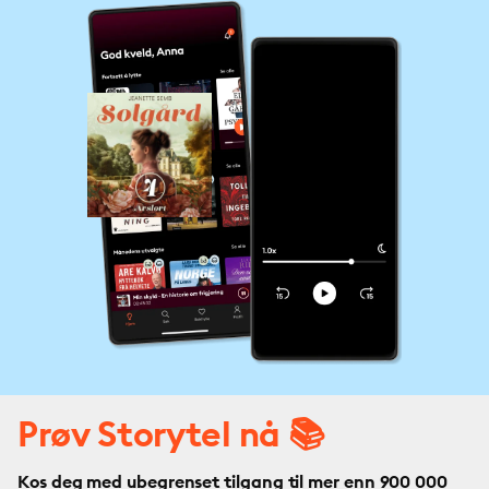
Prøv Storytel nå 📚
Kos deg med ubegrenset tilgang til mer enn 900 000