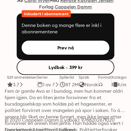
Av
Carol Wyer
Med
Renate Katralen Jensen
Forlag
Cappelen Damm
Inkludert i abonnement
Denne boken og mange flere er inkl i
abonnementene
Prøv nå
Lydbok – 399 kr
529 anmeldelser
Serier
Spilletid
Språk
Format
Kategori
3.7
1 av 7
8T 2M
Norsk
Krim
Fem år gamle Ava er i bursdag, men hun kommer aldri 
hjem igjen. Da en liten jente forsvinner fra et 
bursdagsselskap som holdes på et hagesenter, er 
politiet forvirret over mangelen på spor i saken. To år 
senere blir liket av henne funnet, men ikke lenge etter 
© 2020 Cappelen Damm (Lydbok): 9788202671020
forsvinner en annen liten jente. Hun hadde også vært i 
bursdagsselskapet to år tidligere. Politietterforsker 
Oversettere: Unni Rom Stueland