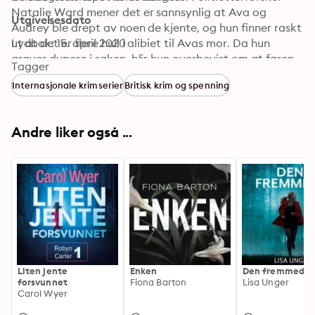
Natalie Ward mener det er sannsynlig at Ava og 
Utgivelsesdato
Audrey ble drept av noen de kjente, og hun finner raskt 
ut at det er flere hull i alibiet til Avas mor. Da hun 
Lydbok: 15. april 2020
graver dypere i saken, blir hun overbevist om at faren 
Tagger
heller ikke forteller hele sannheten. Så blir en tredje 
Internasjonale krimserier
Britisk krim og spenning
jente borte! Klarer Natalie å stanse morderen før enda 
flere uskyldige liv blir tatt? «Utrolig bra! Jeg ble 
umiddelbart fenget, og hadde lest hele boken da 
Andre liker også ...
klokken var 3 på morgenen.» Goodreads 5 stjerner. 
Perfekt for alle som liker Karin Slaughter
Liten jente
Enken
Den fremmede
forsvunnet
Fiona Barton
Lisa Unger
Carol Wyer