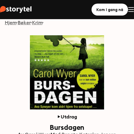
Kom i gang nå
Hjem
Bøker
Krim
Utdrag
Bursdagen