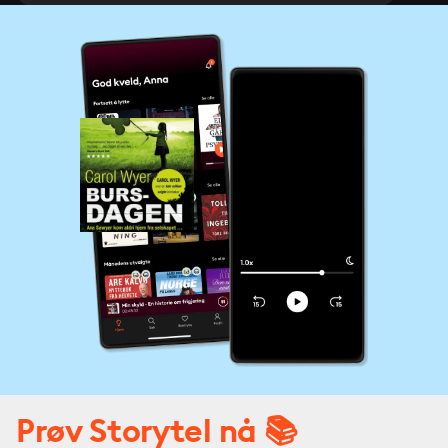
Prøv Storytel nå 📚