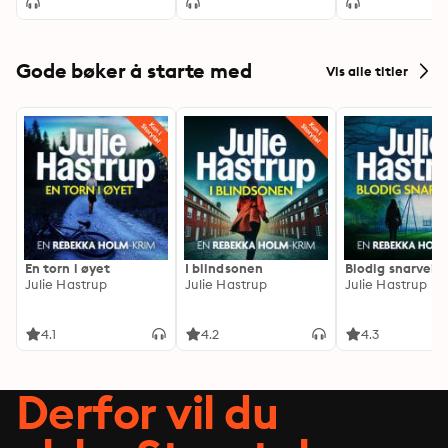
Gode bøker å starte med
Vis alle titler
En torn i øyet
I blindsonen
Blodig snarvei
Julie Hastrup
Julie Hastrup
Julie Hastrup
4.1
4.2
4.3
Derfor vil du