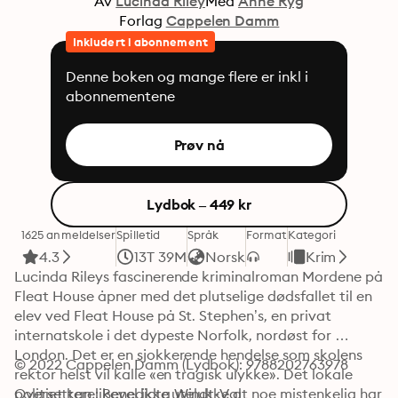
Av
Lucinda Riley
Med
Anne Ryg
Forlag
Cappelen Damm
Inkludert i abonnement
Denne boken og mange flere er inkl i
abonnementene
Prøv nå
Lydbok – 449 kr
1625 anmeldelser
Spilletid
Språk
Format
Kategori
4.3
13T 39M
Norsk
Krim
Lucinda Rileys fascinerende kriminalroman Mordene på 
Fleat House åpner med det plutselige dødsfallet til en 
elev ved Fleat House på St. Stephen’s, en privat 
internatskole i det dypeste Norfolk, nordøst for 
London. Det er en sjokkerende hendelse som skolens 
© 2022 Cappelen Damm (Lydbok): 9788202763978
rektor helst vil kalle «en tragisk ulykke». Det lokale 
politiet kan likevel ikke utelukke at noe mistenkelig har 
Oversettere: Benedicta Windt-Val