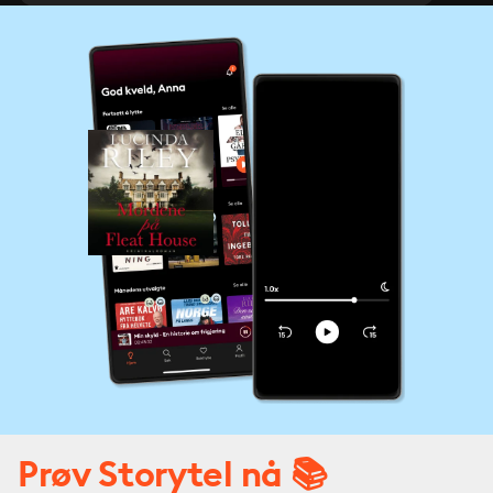
Prøv Storytel nå 📚