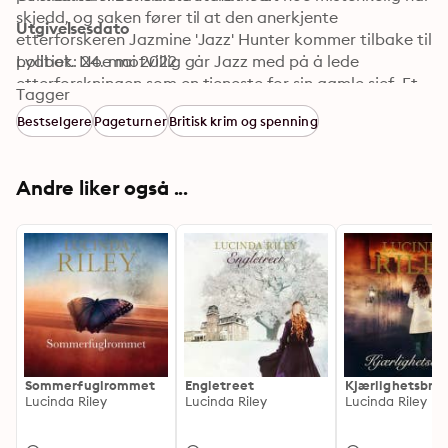
skjedd, og saken fører til at den anerkjente 
Utgivelsesdato
etterforskeren Jazmine 'Jazz' Hunter kommer tilbake til 
politiet. Noe motvillig går Jazz med på å lede 
Lydbok: 24. mai 2022
etterforskningen som en tjeneste for sin gamle sjef. Et 
Tagger
makabert funn på skolens område gjør saken til den 
Bestselgere
Pageturner
Britisk krim og spenning
vanskeligste drapsetterforskningen i hennes karriere. 
For Fleat House skjuler hemmeligheter som er mørkere 
enn Jazz og hennes team kunne ha forestilt seg.
Andre liker også ...
Sommerfuglrommet
Engletreet
Kjærlighetsbre
Lucinda Riley
Lucinda Riley
Lucinda Riley