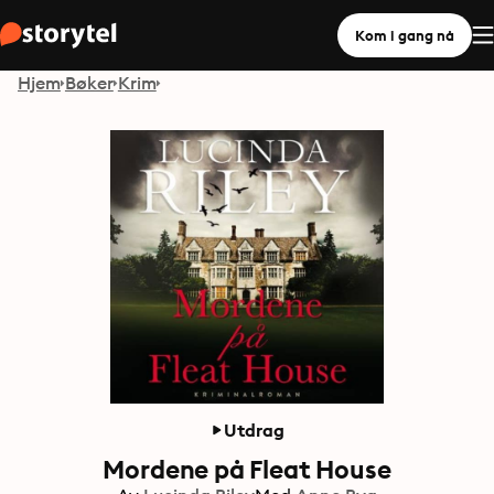
Kom i gang nå
Hjem
Bøker
Krim
Utdrag
Mordene på Fleat House