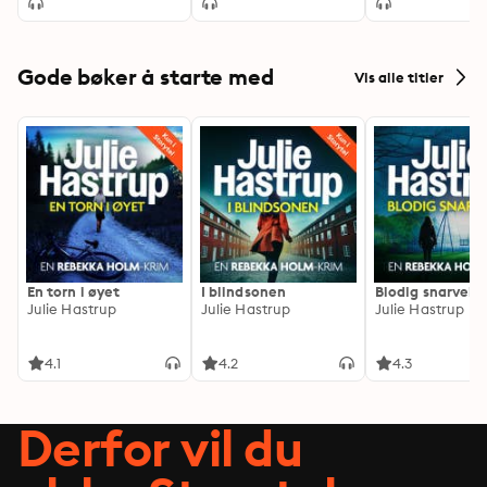
Gode bøker å starte med
Vis alle titler
En torn i øyet
I blindsonen
Blodig snarvei
Julie Hastrup
Julie Hastrup
Julie Hastrup
4.1
4.2
4.3
Derfor vil du