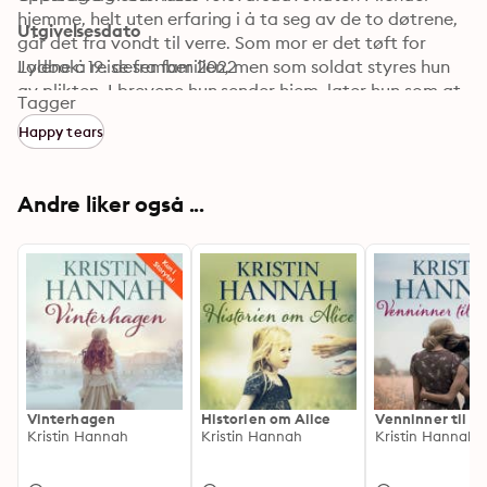
hjemme, helt uten erfaring i å ta seg av de to døtrene, 
Utgivelsesdato
går det fra vondt til verre. Som mor er det tøft for 
Jolene å reise fra familien, men som soldat styres hun 
Lydbok: 19. desember 2022
av plikten. I brevene hun sender hjem, later hun som at 
Tagger
alt er i orden, for å skjerme familien. Krigen kommer til 
Happy tears
å endre Jolene mer enn noen av dem kunne se for seg, 
og da tragedien inntreffer, må Michael kjempe sitt livs 
kamp for familien sin ...
Andre liker også ...
Vinterhagen
Historien om Alice
Venninner til ev
Kristin Hannah
Kristin Hannah
Kristin Hannah