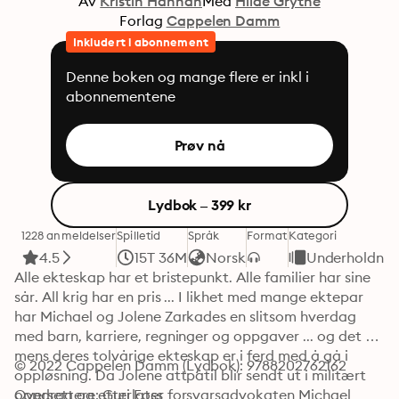
Av
Kristin Hannah
Med
Hilde Grythe
Forlag
Cappelen Damm
Inkludert i abonnement
Denne boken og mange flere er inkl i
abonnementene
Prøv nå
Lydbok – 399 kr
1228 anmeldelser
Spilletid
Språk
Format
Kategori
4.5
15T 36M
Norsk
Underholdnin
Alle ekteskap har et bristepunkt. Alle familier har sine 
sår. All krig har en pris ... I likhet med mange ektepar 
har Michael og Jolene Zarkades en slitsom hverdag 
med barn, karriere, regninger og oppgaver ... og det 
mens deres tolvårige ekteskap er i ferd med å gå i 
© 2022 Cappelen Damm (Lydbok): 9788202762162
oppløsning. Da Jolene attpåtil blir sendt ut i militært 
oppdrag og etterlater forsvarsadvokaten Michael 
Oversettere: Guri Foss