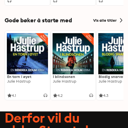
Gode bøker å starte med
Vis alle titler
En torn i øyet
I blindsonen
Blodig snarvei
Julie Hastrup
Julie Hastrup
Julie Hastrup
4.1
4.2
4.3
Derfor vil du