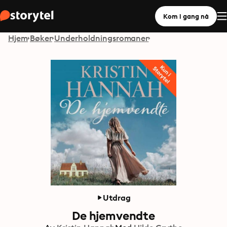
Kom i gang nå
Hjem
Bøker
Underholdningsromaner
Utdrag
De hjemvendte