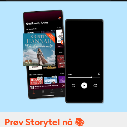
Prøv Storytel nå 📚